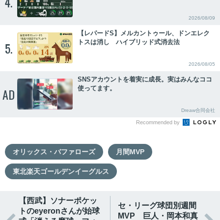
4.
2026/08/09
【レパードS】メルカントゥール、ドンエレク
トスは消し ハイブリッド式消去法
5.
2026/08/05
SNSアカウントを着実に成長。実はみんなココ
使ってます。
AD
Dreaw合同会社
Recommended by
オリックス・バファローズ
月間MVP
東北楽天ゴールデンイーグルス
【西武】ソナーポケッ
セ・リーグ球団別週間
トのeyeronさんが始球
MVP 巨人・岡本和真