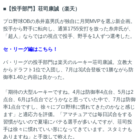
【投手部門】荘司康誠（楽天）
プロ野球OBの糸井嘉男氏が独自に月間MVPを選ぶ新企画。
投手から野手に転向し、通算1755安打を放った糸井氏が、
「超人」ならではの視点で投手、野手を1人ずつ選考した。
セ・リーグ編はこちら！
パ・リーグの投手部門は楽天のルーキー荘司康誠。立教大
からドラフト1位で入団し、7月は3試合登板で1勝ながら防
御率1.40と内容は良かった。
「期待の大型ルーキーですね。4月は防御率4点台、5月は2
点台、6月は5点台でどうかなと思っていた中で、7月は防御
率1点台ですし、徐々にプロ野球に慣れてきたのかなと感じ
ます」と適応力を評価。「アマチュアでは毎日試合をする
習慣がないので夏場にバテる選手が多いんですが、荘司投
手は徐々に慣れていい形になってきています。スタミナも
ありますね」と手放しで称えた。