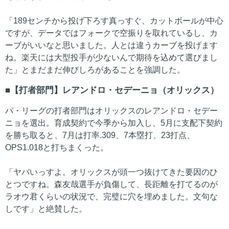
「189センチから投げ下ろす真っすぐ、カットボールが中心
ですが、データではフォークで空振りを取れているし、カ
ーブがいいなと思いました。人とは違うカーブを投げます
ね。楽天には大型投手が少ないんで期待を込めて選びまし
た」とまだまだ伸びしろがあることを強調した。
【打者部門】レアンドロ・セデーニョ（オリックス）
パ・リーグの打者部門はオリックスのレアンドロ・セデー
ニョを選出。育成契約で今季から加入し、5月に支配下契約
を勝ち取ると、7月は打率.309、7本塁打、23打点、
OPS1.018と打ちまくった。
「ヤバいっすよ。オリックスが頭一つ抜けてきた要因のひ
とつですね。森友哉選手が負傷して、長距離を打てるのが
ラオウ君くらいの状況で、完璧に穴を埋めました。文句な
しです」と絶賛した。