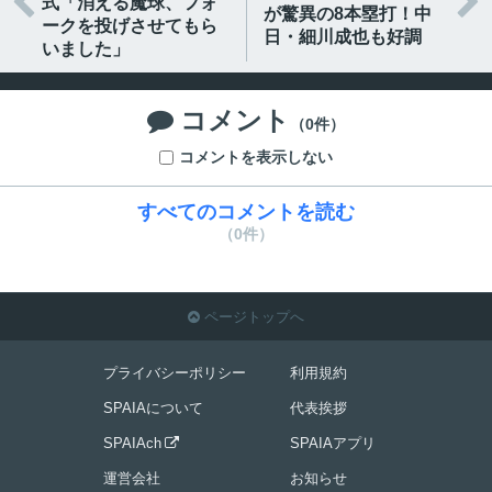


式「消える魔球、フォ
が驚異の8本塁打！中
ークを投げさせてもら
日・細川成也も好調
いました」
コメント

（0件）
コメントを表示しない
すべてのコメントを読む
（0件）
ページトップへ

プライバシーポリシー
利用規約
SPAIAについて
代表挨拶
SPAIAch
SPAIAアプリ

運営会社
お知らせ