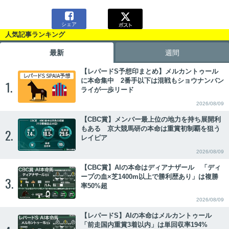

シェア
人気記事ランキング
最新
週間
【レパードS予想印まとめ】メルカントゥール
に本命集中 2番手以下は混戦もショウナンバン
1.
ライが一歩リード
2026/08/09
【CBC賞】メンバー最上位の地力を持ち展開利
もある 京大競馬研の本命は重賞初制覇を狙う
2.
レイピア
2026/08/09
【CBC賞】AIの本命はディアナザール 「ディ
ープの血×芝1400m以上で勝利歴あり」は複勝
3.
率50%超
2026/08/09
【レパードS】AIの本命はメルカントゥール
「前走国内重賞3着以内」は単回収率194%