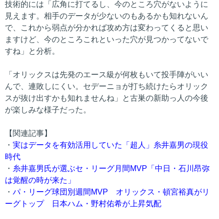
技術的には「広角に打てるし、今のところ穴がないように
見えます。相手のデータが少ないのもあるかも知れないん
で、これから弱点が分かれば攻め方は変わってくると思い
ますけど、今のところこれといった穴が見つかってないで
すね」と分析。
「オリックスは先発のエース級が何枚もいて投手陣がいい
んで、連敗しにくい。セデーニョが打ち続けたらオリック
スが抜け出すかも知れませんね」と古巣の新助っ人の今後
が楽しみな様子だった。
【関連記事】
・
実はデータを有効活用していた「超人」糸井嘉男の現役
時代
・
糸井嘉男氏が選ぶセ・リーグ月間MVP「中日・石川昂弥
は覚醒の時が来た」
・
パ・リーグ球団別週間MVP オリックス・頓宮裕真がリ
ーグトップ 日本ハム・野村佑希が上昇気配