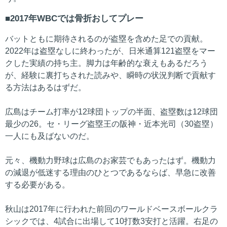
2017年WBCでは骨折おしてプレー
バットともに期待されるのが盗塁を含めた足での貢献。
2022年は盗塁なしに終わったが、日米通算121盗塁をマー
クした実績の持ち主。脚力は年齢的な衰えもあるだろう
が、経験に裏打ちされた読みや、瞬時の状況判断で貢献す
る方法はあるはずだ。
広島はチーム打率が12球団トップの半面、盗塁数は12球団
最少の26。セ・リーグ盗塁王の阪神・近本光司（30盗塁）
一人にも及ばないのだ。
元々、機動力野球は広島のお家芸でもあったはず。機動力
の減退が低迷する理由のひとつであるならば、早急に改善
する必要がある。
秋山は2017年に行われた前回のワールドベースボールクラ
シックでは、4試合に出場して10打数3安打と活躍。右足の