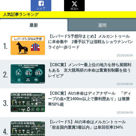

シェア
人気記事ランキング
最新
週間
【レパードS予想印まとめ】メルカントゥール
に本命集中 2番手以下は混戦もショウナンバン
1.
ライが一歩リード
2026/08/09
【CBC賞】メンバー最上位の地力を持ち展開利
もある 京大競馬研の本命は重賞初制覇を狙う
2.
レイピア
2026/08/09
【CBC賞】AIの本命はディアナザール 「ディ
ープの血×芝1400m以上で勝利歴あり」は複勝
3.
率50%超
2026/08/09
【レパードS】AIの本命はメルカントゥール
「前走国内重賞3着以内」は単回収率194%
4.