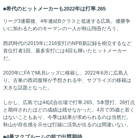
希代のヒットメーカーも2022年は打率.265
リーグ3連覇後、4年連続Bクラスと低迷する広島。優勝争
いに加わるためのキーマンの一人が秋山翔吾だろう。
西武時代の2015年に216安打のNPB新記録を樹立するなど
首位打者1回、最多安打には4回も輝いたヒットメーカー
だ。
2020年にFAでMLBレッズに移籍し、2022年6月に広島入
り。古巣の西武復帰が予想される中、サプライズの移籍は
大きな話題となった。
しかし、広島では44試合出場で打率.265、5本塁打、26打点
と期待されたほどの成績は残せなかった。4月で35歳と若く
はないこともあり、今季は結果が求められるのは当然だ。
秋山が存在感を示せば打線に活気が出るのは間違いない。
4番マクブルームの前で出塁期待