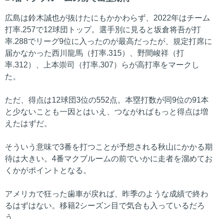
広島は鈴木誠也が抜けたにもかかわらず、2022年はチーム
打率.257で12球団トップ。選手別に見ると坂倉将吾が打
率.288でリーグ9位に入ったのが最高だったが、規定打席に
届かなかった西川龍馬（打率.315）、野間峻祥（打
率.312）、上本崇司（打率.307）らが高打率をマークし
た。
ただ、得点は12球団3位の552点。本塁打数が同9位の91本
と少ないことも一因とはいえ、つながればもっと得点は増
えたはずだ。
そういう意味で3番を打つことが予想される秋山にかかる期
待は大きい。4番マクブルームの前でいかに走者を溜めてお
くかがポイントとなる。
アメリカで狂った歯車が戻れば、昨季のような成績で終わ
るはずはない。移籍2シーズン目で気合も入っているだろ
う。