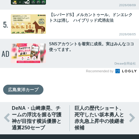
2026/08/09
【レパードS】メルカントゥール、ドンエレク
トスは消し ハイブリッド式消去法
5.
2026/08/05
SNSアカウントを着実に成長。実はみんなココ
使ってます。
AD
Dreaw合同会社
Recommended by
広島東洋カープ
DeNA・山﨑康晃、チ
巨人の歴代ショート、
ームの浮沈を握る守護
死守したい坂本勇人と


神が目指す横浜優勝と
赤丸急上昇中の後継者
通算250セーブ
候補