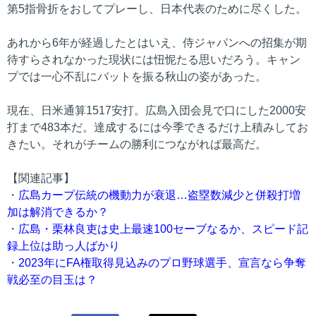
第5指骨折をおしてプレーし、日本代表のために尽くした。
あれから6年が経過したとはいえ、侍ジャパンへの招集が期
待すらされなかった現状には忸怩たる思いだろう。キャン
プでは一心不乱にバットを振る秋山の姿があった。
現在、日米通算1517安打。広島入団会見で口にした2000安
打まで483本だ。達成するには今季できるだけ上積みしてお
きたい。それがチームの勝利につながれば最高だ。
【関連記事】
・
広島カープ伝統の機動力が衰退…盗塁数減少と併殺打増
加は解消できるか？
・
広島・栗林良吏は史上最速100セーブなるか、スピード記
録上位は助っ人ばかり
・
2023年にFA権取得見込みのプロ野球選手、宣言なら争奪
戦必至の目玉は？