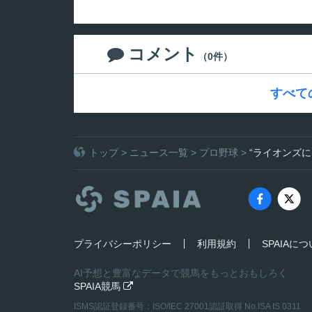
コメント

（0件）
すべて
トップ
>
ニュース一覧
>
プロ野球
>
“ライオンズ
プライバシーポリシー
利用規約
SPAIAに
AI予想と豊富なデータで競馬をもっとおもしろく
SPAIA競馬

ISMS認証登録番号：ISO/IEC 27001認証取得 No.ISA IS 0311