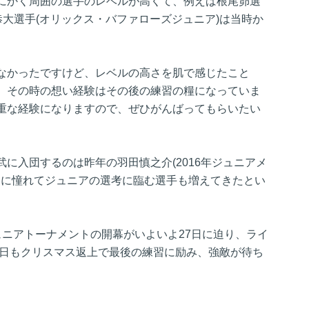
にかく周囲の選手のレベルが高くて、例えば根尾昴選
恭大選手(オリックス・バファローズジュニア)は当時か
なかったですけど、レベルの高さを肌で感じたこと
。その時の想い経験はその後の練習の糧になっていま
重な経験になりますので、ぜひがんばってもらいたい
に入団するのは昨年の羽田慎之介(2016年ジュニアメ
ロに憧れてジュニアの選考に臨む選手も増えてきたとい
ュニアトーナメントの開幕がいよいよ27日に迫り、ライ
5日もクリスマス返上で最後の練習に励み、強敵が待ち