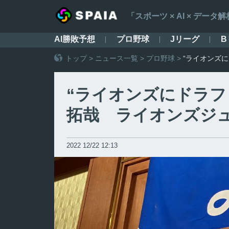
「スポーツ × AI × デ
AI勝敗予想
プロ野球
Jリーグ
B
トップ
>
ニュース一覧
>
プロ野球
>
“ライオンズ
“ライオンズにドラフ
拓哉 ライオンズジ
2022 12/22 12:13