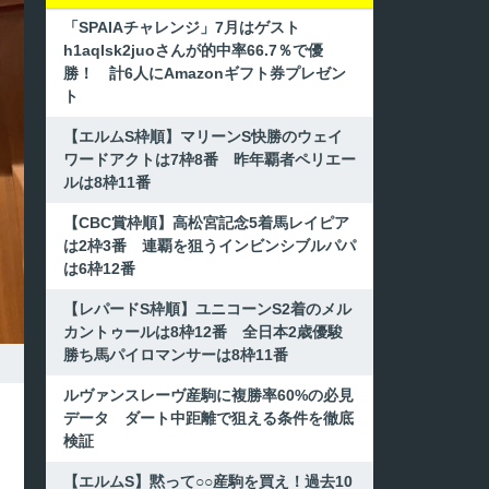
「SPAIAチャレンジ」7月はゲスト
h1aqlsk2juoさんが的中率66.7％で優
勝！ 計6人にAmazonギフト券プレゼン
ト
【エルムS枠順】マリーンS快勝のウェイ
ワードアクトは7枠8番 昨年覇者ペリエー
ルは8枠11番
【CBC賞枠順】高松宮記念5着馬レイピア
は2枠3番 連覇を狙うインビンシブルパパ
は6枠12番
【レパードS枠順】ユニコーンS2着のメル
カントゥールは8枠12番 全日本2歳優駿
勝ち馬パイロマンサーは8枠11番
ルヴァンスレーヴ産駒に複勝率60%の必見
データ ダート中距離で狙える条件を徹底
検証
【エルムS】黙って○○産駒を買え！過去10