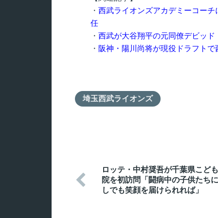
・
西武ライオンズアカデミーコーチ
任
・
西武が大谷翔平の元同僚デビッド
・
阪神・陽川尚将が現役ドラフトで
埼玉西武ライオンズ
ロッテ・中村奨吾が千葉県こど

院を初訪問「闘病中の子供たち
しでも笑顔を届けられれば」