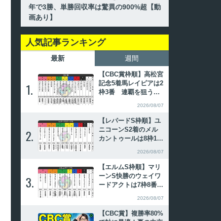
年で3勝、単勝回収率は驚異の900%超【動
画あり】
人気記事ランキング
最新
週間
【CBC賞枠順】高松宮
記念5着馬レイピアは2
1.
1.
枠3番 連覇を狙うイ
ンビンシブルパパは6
2026/08/07
枠12番
【レパードS枠順】ユ
ニコーンS2着のメル
2.
2.
カントゥールは8枠12
番 全日本2歳優駿勝
2026/08/07
ち馬パイロマンサーは
8枠11番
【エルムS枠順】マリ
ーンS快勝のウェイワ
3.
3.
ードアクトは7枠8番
昨年覇者ペリエールは
2026/08/07
8枠11番
【CBC賞】複勝率80%