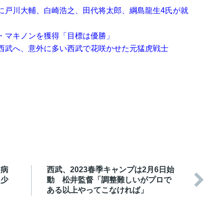
に戸川大輔、白崎浩之、田代将太郎、綱島龍生4氏が就
・マキノンを獲得「目標は優勝」
西武へ、意外に多い西武で花咲かせた元猛虎戦士
も病
西武、2023春季キャンプは2月6日始

に少
動 松井監督「調整難しいがプロで
ある以上やってこなければ」