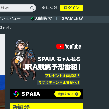
会員登録
ログイン

AI競馬
インタビュー
SPAIAch


経験が糧に
新着記事