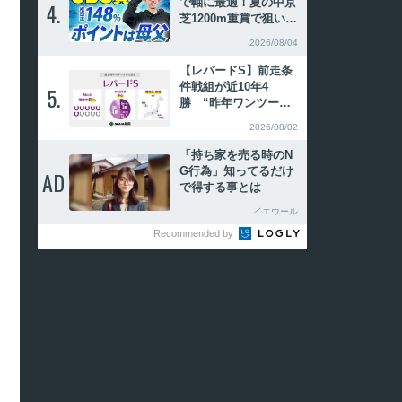
で軸に最適！夏の中京
4.
4.
芝1200m重賞で狙いた
い特注血統【動画あ
2026/08/04
り】
【レパードS】前走条
件戦組が近10年4
5.
5.
勝 “昨年ワンツー馬
と同パターン”タガノ
2026/08/02
アバンドーネが浮上
「持ち家を売る時のN
G行為」知ってるだけ
AD
AD
で得する事とは
イエウール
Recommended by