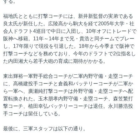
する。
福地氏とともに打撃コーチには、新井新監督の実弟である
良太氏が新任した。広陵高から駒大を経て2005年大学・社
会人ドラフト4巡目で中日に入団し、10年オフにトレードで
阪神へ移籍。11年～14年まで兄・貴浩と同チームでプレー
し、17年限りで現役を引退した。18年から今季まで阪神で
打撃コーチなどを務めており、今年のドラフトで2位指名し
た内田湘大ら若手大砲の育成に期待がかかる。
東出輝裕一軍野手総合コーチが二軍内野守備・走塁コーチ
に、高橋建投手コーチと倉義和バッテリーコーチが二軍か
ら一軍へ、廣瀬純打撃コーチは外野守備・走塁コーチへ配
置転換された。玉木朋孝内野守備・走塁コーチ、森笠繁打
撃コーチ、植田幸弘バッテリーコーチは退任。永川勝浩投
手コーチは留任している。
最後に、三軍スタッフは以下の通り。