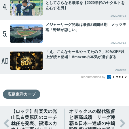
としてさらなる飛躍を【2020年代のヤクルトを
4.
左右する男】
2020/05/23
メジャーリーグ開幕は最低2週間延期 メッツ主
砲「野球が恋しい」
5.
2020/03/13
「え、こんなセールやってたの？」80％OFF以
上が続々登場！Amazonの本気が凄すぎる
AD
Amazon
Recommended by
広島東洋カープ
【ロッテ】前楽天の光
オリックスの歴代監督
山氏＆栗原氏のコーチ
と最高成績 リーグ連


就任を発表、福澤スカ
覇＆日本一達成の中嶋