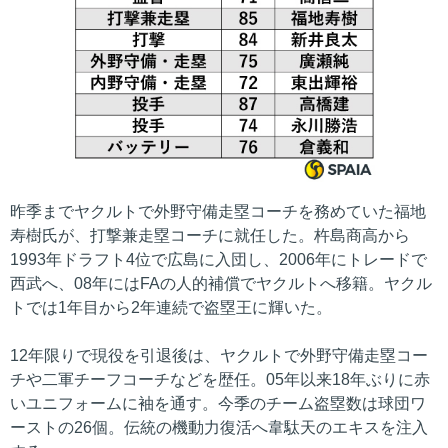
昨季までヤクルトで外野守備走塁コーチを務めていた福地
寿樹氏が、打撃兼走塁コーチに就任した。杵島商高から
1993年ドラフト4位で広島に入団し、2006年にトレードで
西武へ、08年にはFAの人的補償でヤクルトへ移籍。ヤクル
トでは1年目から2年連続で盗塁王に輝いた。
12年限りで現役を引退後は、ヤクルトで外野守備走塁コー
チや二軍チーフコーチなどを歴任。05年以来18年ぶりに赤
いユニフォームに袖を通す。今季のチーム盗塁数は球団ワ
ーストの26個。伝統の機動力復活へ韋駄天のエキスを注入