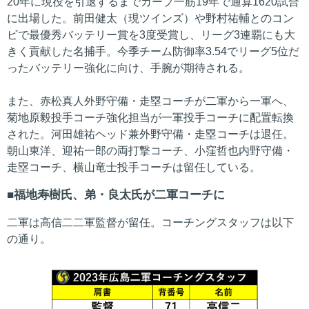
20年に現役を引退するまでカープ一筋19年で通算1620試合
に出場した。前田健太（現ツインズ）や野村祐輔とのコン
ビで最優秀バッテリー賞を3度受賞し、リーグ3連覇にも大
きく貢献した名捕手。今季チーム防御率3.54でリーグ5位だ
ったバッテリー強化に向け、手腕が期待される。
また、赤松真人外野守備・走塁コーチが二軍から一軍へ、
菊地原毅投手コーチ強化担当が一軍投手コーチに配置転換
された。河田雄祐ヘッド兼外野守備・走塁コーチは退任。
朝山東洋、迎祐一郎の両打撃コーチ、小窪哲也内野守備・
走塁コーチ、横山竜士投手コーチは留任している。
福地寿樹氏、弟・良太氏が二軍コーチに
二軍は高信二二軍監督が留任。コーチングスタッフは以下
の通り。