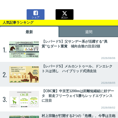

シェア
人気記事ランキング
最新
週間
【レパードS】父サンデー系が活躍する“異
質”なダート重賞 傾向合致の注目2頭
1.
2026/08/06
【レパードS】メルカントゥール、ドンエレク
トスは消し ハイブリッド式消去法
2.
2026/08/05
【CBC賞】中京芝1200mは距離短縮組に好デー
タ 前走フリーウェイS勝ちレッドエヴァンス
3.
に注目
2026/08/02
村上宗隆が打開する2つの「危機」、今季は主砲