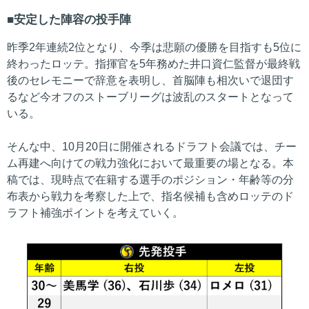
安定した陣容の投手陣
昨季2年連続2位となり、今季は悲願の優勝を目指すも5位に
終わったロッテ。指揮官を5年務めた井口資仁監督が最終戦
後のセレモニーで辞意を表明し、首脳陣も相次いで退団す
るなど今オフのストーブリーグは波乱のスタートとなって
いる。
そんな中、10月20日に開催されるドラフト会議では、チー
ム再建へ向けての戦力強化において最重要の場となる。本
稿では、現時点で在籍する選手のポジション・年齢等の分
布表から戦力を考察した上で、指名候補も含めロッテのド
ラフト補強ポイントを考えていく。