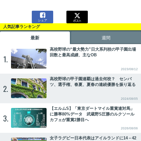

シェア
人気記事ランキング
最新
週間
高校野球の“最大勢力”日大系列校の甲子園出場
回数と最高成績、主なOB
1.
2023/08/12
高校野球の甲子園連覇は過去何校？ センバ
ツ、選手権、春夏、夏春の連続優勝を振り返る
2.
2024/08/05
【エルムS】「東京ダートマイル重賞連対馬」
に勝率80%データ 武蔵野S圧勝のルクソール
3.
カフェが重賞2勝目へ
2026/08/06
女子ラグビー日本代表はアイルランドに14－42