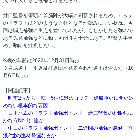
太（中大）らも候補となるだろう。
井口監督を筆頭に首脳陣が大幅に刷新されるため、ロッテ
のドラフトはどのような方針となるか読みにくい状況。今
回は弱点補強に重点を置いてみたが、もしかしたら強みで
ある先発補強などに動く可能性も十分にある。監督人事含
め、動向を注視したい。
※表の年齢は2022年12月31日時点
※育成選手、引退及び退団が発表された選手は含まず（10
月6日時点）
【関連記事】
・
昨季2位から一転、5位低迷のロッテ 優勝争いに食い込
めない根本的な要因
・
日本ハムのドラフト補強ポイント、新庄監督のお眼鏡に
かなうNo.1は誰か
・
中日のドラフト補強ポイント 二遊間の補強が急務、立
浪2世の逸材発掘なるか