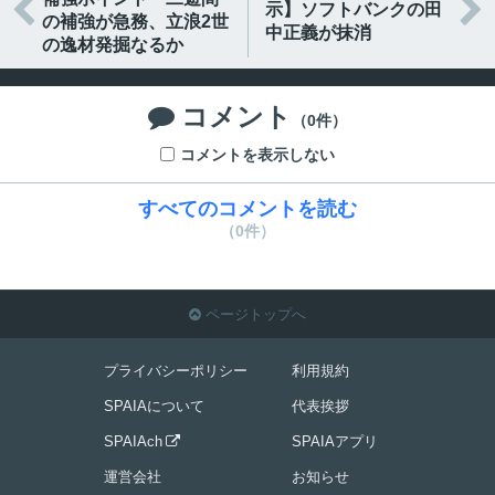


示】ソフトバンクの田
の補強が急務、立浪2世
中正義が抹消
の逸材発掘なるか
コメント

（0件）
コメントを表示しない
すべてのコメントを読む
（0件）
ページトップへ

プライバシーポリシー
利用規約
SPAIAについて
代表挨拶
SPAIAch
SPAIAアプリ

運営会社
お知らせ