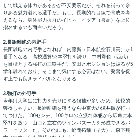
して戦える体力があるかが不安要素だが、それを補って余
りある魅力溢れる選手だ。もし、長期的な目線で育成を考
えるなら、身体能力抜群のイヒネ・イツア（誉高）を上位
指名するのも面白いだろう。
2.長距離砲の内野手
長距離砲の内野手となれば、内藤鵬（日本航空石川高）が1
番手となる。高校通算53本塁打を誇り、中村剛也（西武）
を目標とする強打の三塁手だ。安田とポジションは被るが5
学年離れており、そこまで気にする必要はない。発奮を促
す上でも良きライバルとなりえる。
3.強打の外野手
今年は大学生に打力を売りにする候補が多いため、比較的
獲得しやすい。長距離砲を狙うなら中京大の澤井廉が打っ
てつけだ。180センチ、100キロの立派な体躯から広角に本
塁打を放つ。山口と左右のツインバズーカを形成できるパ
ワーヒッターだ。その他にも、蛭間拓哉（早大）、森下翔