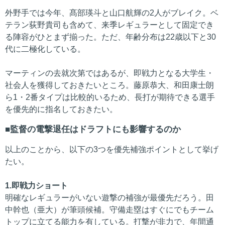
外野手では今年、髙部瑛斗と山口航輝の2人がブレイク。ベ
テラン荻野貴司も含めて、来季レギュラーとして固定でき
る陣容がひとまず揃った。ただ、年齢分布は22歳以下と30
代に二極化している。
マーティンの去就次第ではあるが、即戦力となる大学生・
社会人を獲得しておきたいところ。藤原恭大、和田康士朗
ら1・2番タイプは比較的いるため、長打が期待できる選手
を優先的に指名しておきたい。
監督の電撃退任はドラフトにも影響するのか
以上のことから、以下の3つを優先補強ポイントとして挙げ
たい。
1.即戦力ショート
明確なレギュラーがいない遊撃の補強が最優先だろう。田
中幹也（亜大）が筆頭候補。守備走塁はすぐにでもチーム
トップに立てる能力を有している。打撃が非力で、年間通