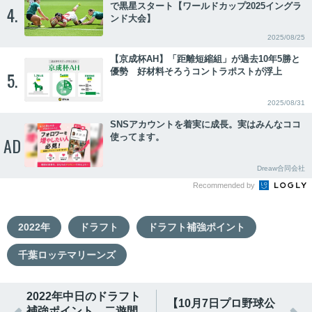
で黒星スタート【ワールドカップ2025イングラ
4.
ンド大会】
2025/08/25
【京成杯AH】「距離短縮組」が過去10年5勝と
優勢 好材料そろうコントラポストが浮上
5.
2025/08/31
SNSアカウントを着実に成長。実はみんなココ
使ってます。
AD
Dreaw合同会社
Recommended by
2022年
ドラフト
ドラフト補強ポイント
千葉ロッテマリーンズ
2022年中日のドラフト
【10月7日プロ野球公
補強ポイント 二遊間