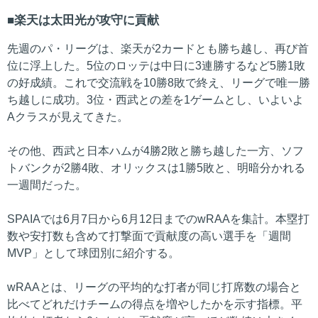
楽天は太田光が攻守に貢献
先週のパ・リーグは、楽天が2カードとも勝ち越し、再び首
位に浮上した。5位のロッテは中日に3連勝するなど5勝1敗
の好成績。これで交流戦を10勝8敗で終え、リーグで唯一勝
ち越しに成功。3位・西武との差を1ゲームとし、いよいよ
Aクラスが見えてきた。
その他、西武と日本ハムが4勝2敗と勝ち越した一方、ソフ
トバンクが2勝4敗、オリックスは1勝5敗と、明暗分かれる
一週間だった。
SPAIAでは6月7日から6月12日までのwRAAを集計。本塁打
数や安打数も含めて打撃面で貢献度の高い選手を「週間
MVP」として球団別に紹介する。
wRAAとは、リーグの平均的な打者が同じ打席数の場合と
比べてどれだけチームの得点を増やしたかを示す指標。平