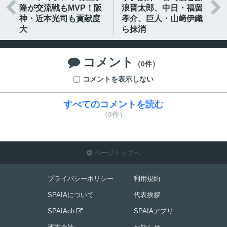


隆が交流戦もMVP！阪
浪晋太郎、中日・福留
神・近本光司も貢献度
孝介、巨人・山﨑伊織
大
ら抹消
コメント

（0件）
コメントを表示しない
すべてのコメントを読む
（0件）
ページトップへ

プライバシーポリシー
利用規約
SPAIAについて
代表挨拶
SPAIAch
SPAIAアプリ
