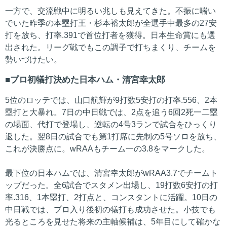
一方で、交流戦中に明るい兆しも見えてきた。不振に喘い
でいた昨季の本塁打王・杉本裕太郎が全選手中最多の27安
打を放ち、打率.391で首位打者を獲得。日本生命賞にも選
出された。リーグ戦でもこの調子で打ちまくり、チームを
勢いづけたい。
プロ初犠打決めた日本ハム・清宮幸太郎
5位のロッテでは、山口航輝が9打数5安打の打率.556、2本
塁打と大暴れ。7日の中日戦では、2点を追う6回2死一二塁
の場面、代打で登場し、逆転の4号3ランで試合をひっくり
返した。翌8日の試合でも第1打席に先制の5号ソロを放ち、
これが決勝点に。wRAAもチーム一の3.8をマークした。
最下位の日本ハムでは、清宮幸太郎がwRAA3.7でチームト
ップだった。全6試合でスタメン出場し、19打数6安打の打
率.316、1本塁打、2打点と、コンスタントに活躍。10日の
中日戦では、プロ入り後初の犠打も成功させた。小技でも
光るところを見せた将来の主軸候補は、5年目にして確かな