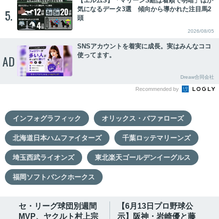
【エルムS】「マリーンS組は着順で明暗」ほか
気になるデータ3選 傾向から導かれた注目馬2
5.
頭
2026/08/05
SNSアカウントを着実に成長。実はみんなココ
使ってます。
AD
Dreaw合同会社
Recommended by
インフォグラフィック
オリックス・バファローズ
北海道日本ハムファイターズ
千葉ロッテマリーンズ
埼玉西武ライオンズ
東北楽天ゴールデンイーグルス
福岡ソフトバンクホークス
セ・リーグ球団別週間
【6月13日プロ野球公
MVP、ヤクルト村上宗
示】阪神・岩崎優と藤