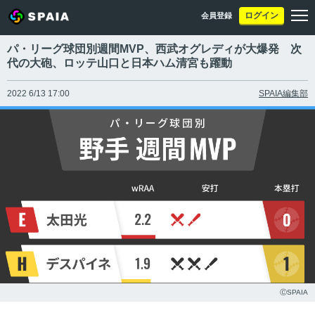
ログイン
会員登録
パ・リーグ球団別週間MVP、西武オグレディが大爆発 次
代の大砲、ロッテ山口と日本ハム清宮も躍動
2022 6/13 17:00
SPAIA編集部
ⒸSPAIA