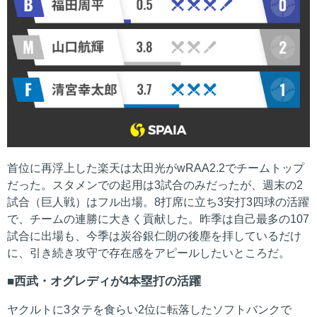
首位に再浮上した楽天は太田光がwRAA2.2でチームトップ
だった。スタメンでの起用は3試合のみだったが、週末の2
試合（巨人戦）はフル出場。8打席に立ち3安打3四球の活躍
で、チームの連勝に大きく貢献した。昨季は自己最多の107
試合に出場も、今季は炭谷銀仁朗の後塵を拝しているだけ
に、引き続き攻守で存在感をアピールしたいところだ。
西武・オグレディが4本塁打の活躍
ヤクルトに3タテを食らい2位に転落したソフトバンクで