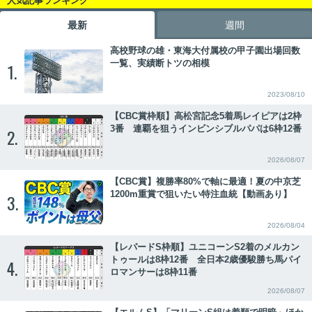
人気記事ランキング
最新
週間
高校野球の雄・東海大付属校の甲子園出場回数
一覧、実績断トツの相模
1.
2023/08/10
【CBC賞枠順】高松宮記念5着馬レイピアは2枠
3番 連覇を狙うインビンシブルパパは6枠12番
2.
2026/08/07
【CBC賞】複勝率80%で軸に最適！夏の中京芝
1200m重賞で狙いたい特注血統【動画あり】
3.
2026/08/04
【レパードS枠順】ユニコーンS2着のメルカン
トゥールは8枠12番 全日本2歳優駿勝ち馬パイ
4.
ロマンサーは8枠11番
2026/08/07