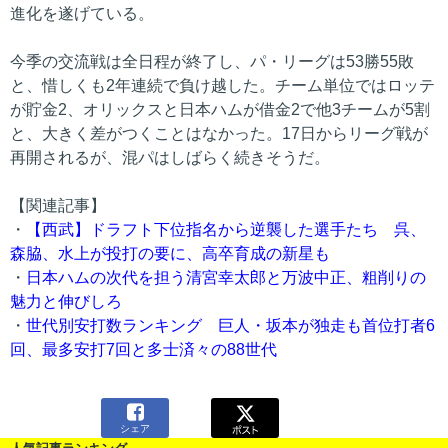
進化を遂げている。
今季の交流戦は全日程が終了し、パ・リーグは53勝55敗
と、惜しくも2年連続で負け越した。チーム単位ではロッテ
が貯金2、オリックスと日本ハムが借金2で他3チームが5割
と、大きく差がつくことはなかった。17日からリーグ戦が
再開されるが、混パはしばらく続きそうだ。
【関連記事】
・
【西武】ドラフト下位指名から逆襲した選手たち 呉、
森脇、水上が投打の要に、高卒育成の新星も
・
日本ハムの次代を担う清宮幸太郎と万波中正、粗削りの
魅力と伸びしろ
・
世代別安打数ランキング 巨人・坂本が独走も首位打者6
回、最多安打7回と多士済々の88世代

シェア