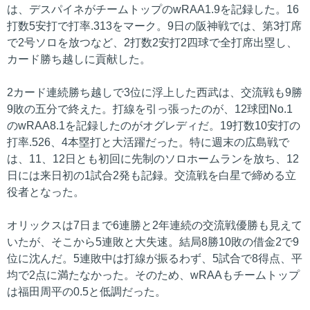
は、デスパイネがチームトップのwRAA1.9を記録した。16
打数5安打で打率.313をマーク。9日の阪神戦では、第3打席
で2号ソロを放つなど、2打数2安打2四球で全打席出塁し、
カード勝ち越しに貢献した。
2カード連続勝ち越しで3位に浮上した西武は、交流戦も9勝
9敗の五分で終えた。打線を引っ張ったのが、12球団No.1
のwRAA8.1を記録したのがオグレディだ。19打数10安打の
打率.526、4本塁打と大活躍だった。特に週末の広島戦で
は、11、12日とも初回に先制のソロホームランを放ち、12
日には来日初の1試合2発も記録。交流戦を白星で締める立
役者となった。
オリックスは7日まで6連勝と2年連続の交流戦優勝も見えて
いたが、そこから5連敗と大失速。結局8勝10敗の借金2で9
位に沈んだ。5連敗中は打線が振るわず、5試合で8得点、平
均で2点に満たなかった。そのため、wRAAもチームトップ
は福田周平の0.5と低調だった。