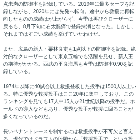
点未満の防御率を記録している。2019年に最多セーブを記
録しながら、2020年には先発へ転向。途中から救援に再転
向したものの成績はが上がらず、今季は再びクローザーに
戻るも、8月下旬に右太腿痛で登録抹消となった。しかし、
それまではすごい成績を挙げていたわけだ。
また、広島の新人・栗林良吏も1点以下の防御率を記録。絶
対的なクローザーとして東京五輪でも活躍を見せ、新人王
の期待がかかる。西武の平良海馬も今季は防御率0.90を記
録している。
1974年以降に40試合以上救援登板した投手は1500人以上い
る。特に優秀な救援投手はここ20年に集中しており、この
ランキングを見ても17人中15人が21世紀以降の投手だ。ホ
ールドの導入などもあり、優秀な投手が救援に回ることが
多くなっているのだ。
長いペナントレースを制するには救援投手が不可欠と言え
る。現代ではドラフトの段階から「救援投手で」という投