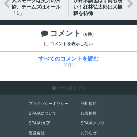
人スモークは実力の片
が鈴木誠也は守備も凄


鱗、テームズはオール
い！紅林弘太郎は大橋
「1」
穣を彷彿
コメント

（0件）
コメントを表示しない
すべてのコメントを読む
（0件）
ページトップへ

プライバシーポリシー
利用規約
SPAIAについて
代表挨拶
SPAIAch
SPAIAアプリ

運営会社
お知らせ