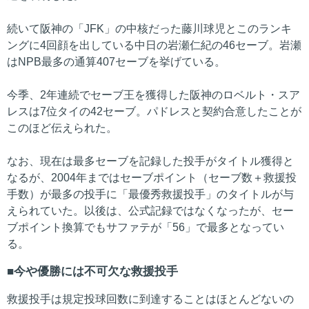
続いて阪神の「JFK」の中核だった藤川球児とこのランキ
ングに4回顔を出している中日の岩瀬仁紀の46セーブ。岩瀬
はNPB最多の通算407セーブを挙げている。
今季、2年連続でセーブ王を獲得した阪神のロベルト・スア
レスは7位タイの42セーブ。パドレスと契約合意したことが
このほど伝えられた。
なお、現在は最多セーブを記録した投手がタイトル獲得と
なるが、2004年まではセーブポイント（セーブ数＋救援投
手数）が最多の投手に「最優秀救援投手」のタイトルが与
えられていた。以後は、公式記録ではなくなったが、セー
ブポイント換算でもサファテが「56」で最多となってい
る。
今や優勝には不可欠な救援投手
救援投手は規定投球回数に到達することはほとんどないの