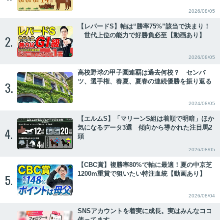
2026/08/05
【レパードS】軸は“勝率75%”該当で決まり！
世代上位の能力で好勝負必至【動画あり】
2.
2026/08/05
高校野球の甲子園連覇は過去何校？ センバ
ツ、選手権、春夏、夏春の連続優勝を振り返る
3.
2024/08/05
【エルムS】「マリーンS組は着順で明暗」ほか
気になるデータ3選 傾向から導かれた注目馬2
4.
頭
2026/08/05
【CBC賞】複勝率80%で軸に最適！夏の中京芝
1200m重賞で狙いたい特注血統【動画あり】
5.
2026/08/04
SNSアカウントを着実に成長。実はみんなココ
使ってます。