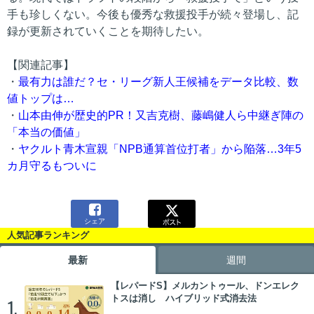
手も珍しくない。今後も優秀な救援投手が続々登場し、記
録が更新されていくことを期待したい。
【関連記事】
・
最有力は誰だ？セ・リーグ新人王候補をデータ比較、数
値トップは…
・
山本由伸が歴史的PR！又吉克樹、藤嶋健人ら中継ぎ陣の
「本当の価値」
・
ヤクルト青木宣親「NPB通算首位打者」から陥落…3年5
カ月守るもついに

シェア
人気記事ランキング
最新
週間
【レパードS】メルカントゥール、ドンエレク
トスは消し ハイブリッド式消去法
1.