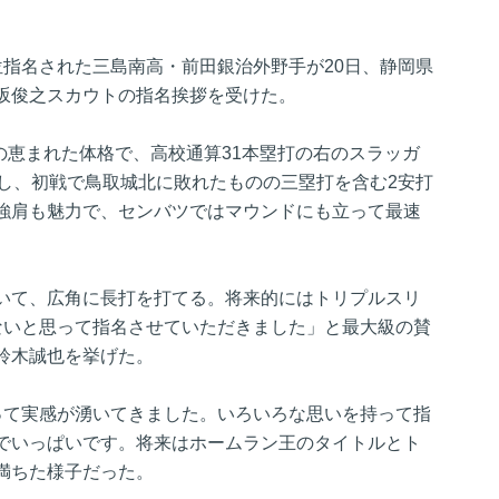
位指名された三島南高・前田銀治外野手が20日、静岡県
坂俊之スカウトの指名挨拶を受けた。
ロの恵まれた体格で、高校通算31本塁打の右のスラッガ
場し、初戦で鳥取城北に敗れたものの三塁打を含む2安打
強肩も魅力で、センバツではマウンドにも立って最速
いて、広角に長打を打てる。将来的にはトリプルスリ
ないと思って指名させていただきました」と最大級の賛
鈴木誠也を挙げた。
って実感が湧いてきました。いろいろな思いを持って指
でいっぱいです。将来はホームラン王のタイトルとト
満ちた様子だった。