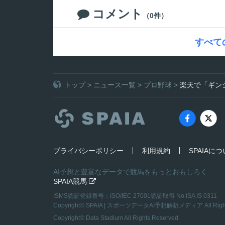
コメント

（0件）
すべて
トップ
>
ニュース一覧
>
プロ野球
>
楽天で「ギン
プライバシーポリシー
利用規約
SPAIAに
AI予想と豊富なデータで競馬をもっとおもしろく
SPAIA競馬

ISMS認証登録番号：ISO/IEC 27001認証取得 No.ISA IS 0311
Copyright©
SPAIA | スポーツデータAI予想解析メディア
All Rig
Copyright© Data Stadium All Rights Reserved.