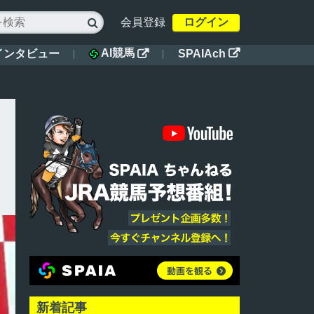
会員登録
ログイン

AI競馬
インタビュー
SPAIAch


新着記事