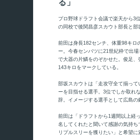
る」
プロ野球ドラフト会議で楽天から3
の同校で後関昌彦スカウト部長と部
前田は身長182センチ、体重98キ
ー。今春センバツに21世紀枠で出
で大器の片鱗をのぞかせた。俊足、
143キロをマークしている。
部坂スカウトは「走攻守全て揃って
ーを目指せる選手。3位でしか取れ
辞。イメージする選手として広島の
前田は「ドラフトから1週間以上経
名してくれたと聞いて感謝の気持ち
リプルスリーを獲りたい」と希望に