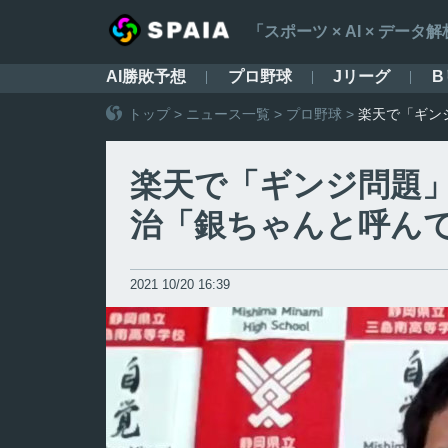
「スポーツ × AI × デ
AI勝敗予想
プロ野球
Jリーグ
B
トップ
>
ニュース一覧
>
プロ野球
>
楽天で「ギン
楽天で「ギンジ問題」
治「銀ちゃんと呼ん
2021 10/20 16:39