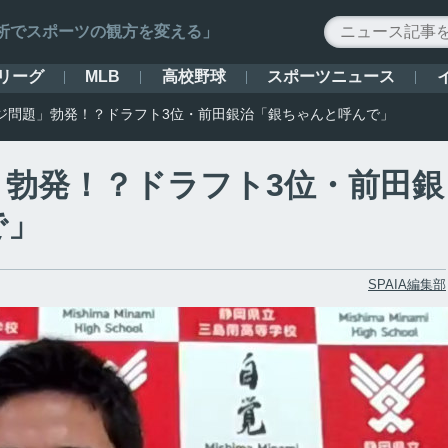
ータ解析でスポーツの観方を変える」
リーグ
高校野球
スポーツニュース
MLB
ジ問題」勃発！？ドラフト3位・前田銀治「銀ちゃんと呼んで」
勃発！？ドラフト3位・前田銀
で」
SPAIA編集部