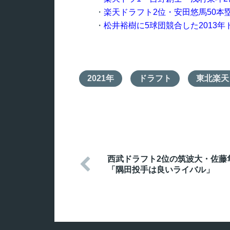
・
楽天ドラフト2位・安田悠馬50本
・
松井裕樹に5球団競合した2013
2021年
ドラフト
東北楽天
西武ドラフト2位の筑波大・佐藤

「隅田投手は良いライバル」