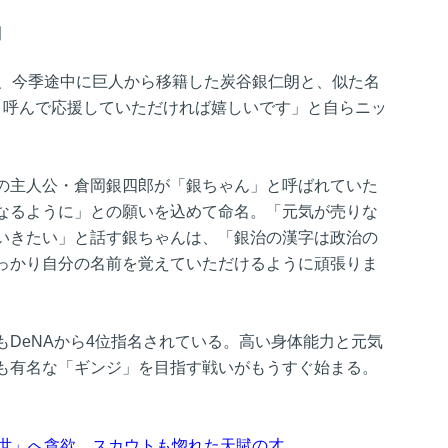
」
次、今季途中に巨人から移籍した炭谷銀仁朗と、似た名
と呼んで応援していただければ嬉しいです」と自らニッ
の主人公・倉岡銀四郎が「銀ちゃん」と呼ばれていた
なるように」との願いを込めて命名。「元気が売りな
いきたい」と話す銀ちゃんは、「銀治の漢字は政治の
っかり自分の名前を覚えていただけるように頑張りま
DeNAから4位指名されている。高い身体能力と元気
も有名な「ギンジ」を目指す戦いがもうすぐ始まる。
2世」へ貪欲、スカウトも惚れた天賦の才