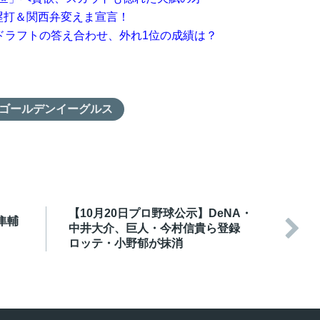
塁打＆関西弁変えま宣言！
年ドラフトの答え合わせ、外れ1位の成績は？
ゴールデンイーグルス
【10月20日プロ野球公示】DeNA・
隼輔

中井大介、巨人・今村信貴ら登録
ロッテ・小野郁が抹消