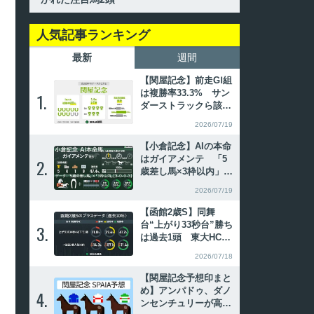
人気記事ランキング
最新
週間
【関屋記念】前走GⅠ組
は複勝率33.3% サン
1.
1.
ダーストラックら該当
の6着以下にも好走例
2026/07/19
あり
【小倉記念】AIの本命
はガイアメンテ 「5
2.
2.
歳差し馬×3枠以内」は
勝率50%
2026/07/19
【函館2歳S】同舞
台“上がり33秒台”勝ち
3.
3.
は過去1頭 東大HCの
本命はイモージェン
2026/07/18
【関屋記念予想印まと
め】アンパドゥ、ダノ
4.
4.
ンセンチュリーが高評