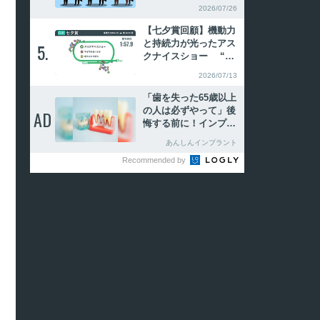
価 3番手以降は混戦
2026/07/26
模様
【七夕賞回顧】機動力
と持続力が光ったアス
5.
5.
クナイスショー “福
島名人”田辺裕信騎手
2026/07/13
の戦略も冴える
「歯を失った65歳以上
の人は必ずやって」後
AD
AD
悔する前に！インプラ
ントという選択肢。
あんしんインプラント
Recommended by