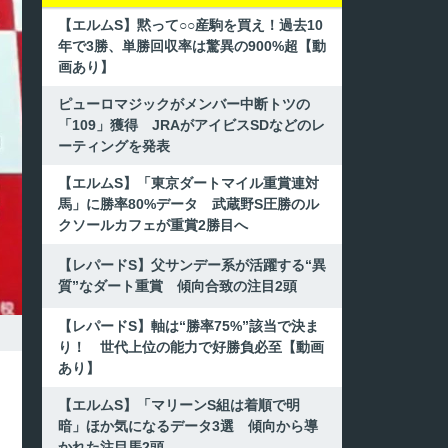
【エルムS】黙って○○産駒を買え！過去10
年で3勝、単勝回収率は驚異の900%超【動
画あり】
ピューロマジックがメンバー中断トツの
「109」獲得 JRAがアイビスSDなどのレ
ーティングを発表
【エルムS】「東京ダートマイル重賞連対
馬」に勝率80%データ 武蔵野S圧勝のル
クソールカフェが重賞2勝目へ
【レパードS】父サンデー系が活躍する“異
質”なダート重賞 傾向合致の注目2頭
【レパードS】軸は“勝率75%”該当で決ま
り！ 世代上位の能力で好勝負必至【動画
あり】
【エルムS】「マリーンS組は着順で明
暗」ほか気になるデータ3選 傾向から導
かれた注目馬2頭