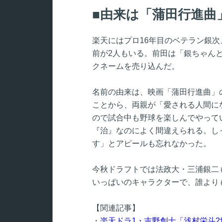
由来は「蒲田行進曲
楽天にはプロ16年目のベテラン銀
前が2人もいる。前田は「銀ちゃん
クネームを売り込んだ。
名前の由来は、映画「蒲田行進曲」
ことから、両親が「愛される人間に
ので試合中も野球を楽しんでやって
『治』なのによく間違えられる。し
す」とアピールも忘れなかった。
今秋ドラフトでは法政大・三浦銀二も
いっぱいのキャラクターで、誰より
【関連記事】
・
楽天ドラ1・吉野創士「浅村栄斗