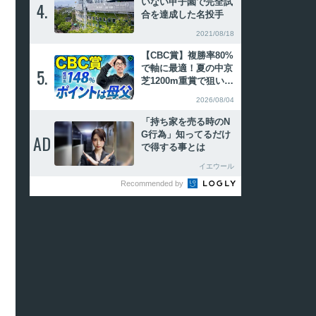
いない甲子園で完全試
4.
4.
合を達成した名投手
2021/08/18
【CBC賞】複勝率80%
で軸に最適！夏の中京
5.
5.
芝1200m重賞で狙いた
い特注血統【動画あ
2026/08/04
り】
「持ち家を売る時のN
G行為」知ってるだけ
AD
AD
で得する事とは
イエウール
Recommended by