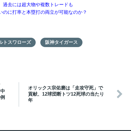
、過去には超大物や複数トレードも
いのに打率と本塁打の両立が可能なのか？
ルトスワローズ
阪神タイガース
ク
オリックス宗佑磨は「走攻守死」で
・中

貢献、12球団断トツ12死球の当たり
特例
年