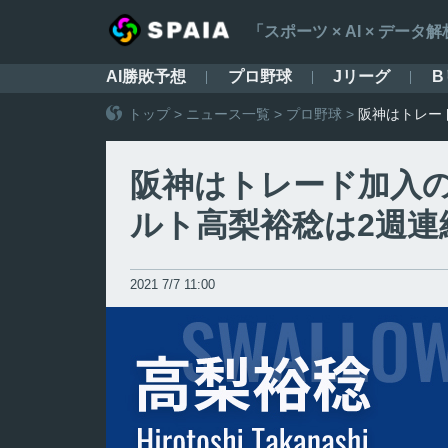
「スポーツ × AI × デ
AI勝敗予想
プロ野球
Jリーグ
B
トップ
>
ニュース一覧
>
プロ野球
>
阪神はトレー
阪神はトレード加入
ルト高梨裕稔は2週連
2021 7/7 11:00