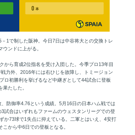
5－1で制した阪神。今日7日は中谷将大との交換トレ
マウンドに上がる。
ンクから育成2位指名を受け入団した。今季プロ13年目
戦力外、2016年には右ひじを故障し、トミージョン
にプロ初勝利を挙げるなど中継ぎとして44試合に登板
を果たした。
、防御率4.76という成績。5月16日の日本ハム戦では
の3試合はいずれもファームのウェスタンリーグでの登
わずか73球で1失点に抑えている。二軍とはいえ、4安打
そこから中6日での登板となる。