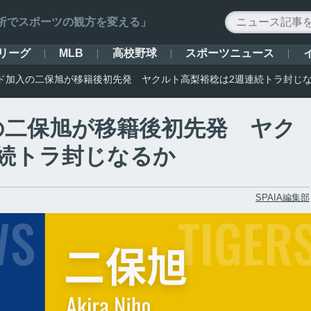
ータ解析でスポーツの観方を変える」
リーグ
高校野球
スポーツニュース
MLB
ド加入の二保旭が移籍後初先発 ヤクルト高梨裕稔は2週連続トラ封じ
の二保旭が移籍後初先発 ヤク
続トラ封じなるか
SPAIA編集部