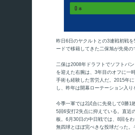
昨日6日のヤクルトとの3連戦初戦を
ードで移籍してきた二保旭が先発の
二保は2008年ドラフトでソフトバ
を迎えた右腕は、3年目のオフに一時
手術も経験した苦労人だ。2015年
し、昨年は開幕ローテーション入り
今季一軍では2試合に先発して0勝1敗
5回6安打2失点に抑えている。直近
板。6月30日の中日戦では、8回を
無四球とほぼ完ぺきな投球だった。