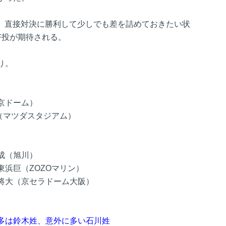
位。直接対決に勝利して少しでも差を詰めておきたい状
好投が期待される。
り。
京ドーム）
（マツダスタジアム）
成（旭川）
浜巨（ZOZOマリン）
将大（京セラドーム大阪）
多は鈴木姓、意外に多い石川姓