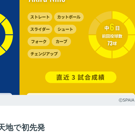
ⒸSPAIA
新天地で初先発