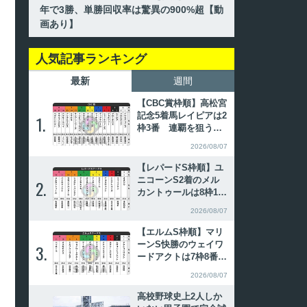
年で3勝、単勝回収率は驚異の900%超【動
画あり】
人気記事ランキング
最新
週間
【CBC賞枠順】高松宮
記念5着馬レイピアは2
1.
1.
枠3番 連覇を狙うイ
ンビンシブルパパは6
2026/08/07
枠12番
【レパードS枠順】ユ
ニコーンS2着のメル
2.
2.
カントゥールは8枠12
番 全日本2歳優駿勝
2026/08/07
ち馬パイロマンサーは
8枠11番
【エルムS枠順】マリ
ーンS快勝のウェイワ
3.
3.
ードアクトは7枠8番
昨年覇者ペリエールは
2026/08/07
8枠11番
高校野球史上2人しか