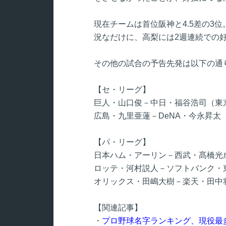
現在チームは首位阪神と4.5差の3
況なだけに、高梨には2週連続での
その他の試合の予告先発は以下の通
【セ・リーグ】
巨人・山口俊－中日・福谷浩司（東
広島・九里亜蓮－DeNA・今永昇太
【パ・リーグ】
日本ハム・アーリン－西武・髙橋光
ロッテ・河村説人－ソフトバンク・東
オリックス・田嶋大樹－楽天・田中
【関連記事】
・
プロ野球名字ランキング、現役最