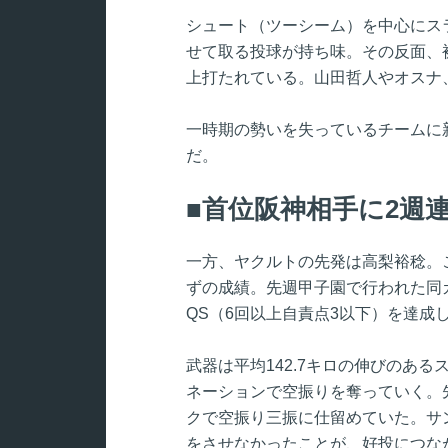
シュート（ツーシーム）を中心にス
せて取る投球が持ち味。その反面、
上打たれている。山田哲人やオスナ
一時期の勢いを失っているチームに
だ。
首位阪神相手に2週
一方、ヤクルトの先発は高梨裕稔。こ
ずの成績。先週甲子園で行われた同カ
QS（6回以上自責点3以下）を達成
武器は平均142.7キロの伸びのあ
ネーションで空振りを奪っていく。
クで空振り三振に仕留めていた。サ
をさせなかったことが、好投につな