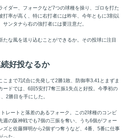
ライダー、フォークなど7つの球種を操り、ゴロを打た
被打率が高く、特に右打者には昨年、今年ともに3割以
、サンタナら右の強打者には要注意だ。
新たな風を送り込むことができるか。その投球に注目
連続好投なるか
こまで7試合に先発して2勝1敗、防御率3.41とまずま
ードでは、6回5安打7奪三振1失点と好投。今季初の
し、2勝目を手にした。
るストレートと落差のあるフォーク。この2球種のコンビ
先週の阪神戦でも7個の三振を奪い、うち6個がフォー
ンズと佐藤輝明から2個ずつ奪うなど、4番、5番に仕事
がった。