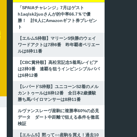
「SPAIAチャレンジ」7月はゲスト
h1aqlsk2juoさんが的中率66.7％で優
勝！ 計6人にAmazonギフト券プレゼン
ト
【エルムS枠順】マリーンS快勝のウェイ
ワードアクトは7枠8番 昨年覇者ペリエー
ルは8枠11番
【CBC賞枠順】高松宮記念5着馬レイピア
は2枠3番 連覇を狙うインビンシブルパパ
は6枠12番
【レパードS枠順】ユニコーンS2着のメル
カントゥールは8枠12番 全日本2歳優駿
勝ち馬パイロマンサーは8枠11番
ルヴァンスレーヴ産駒に複勝率60%の必見
データ ダート中距離で狙える条件を徹底
検証
【エルムS】黙って○○産駒を買え！過去10