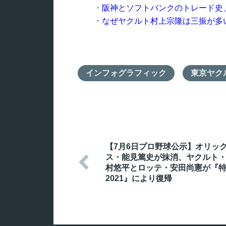
・
阪神とソフトバンクのトレード史
・
なぜヤクルト村上宗隆は三振が多
インフォグラフィック
東京ヤク
【7月6日プロ野球公示】オリッ
ス・能見篤史が抹消、ヤクルト

村悠平とロッテ・安田尚憲が『
2021』により復帰