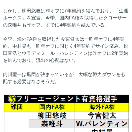
しかし、柳田悠岐は昨オフに7年契約を結んでおり、「生涯
ホークス」を宣言。今季、国内FA権を取得したクローザー
の森唯斗も昨オフ、すでに4年契約を結んでいる。
今季、海外FA権を取得した今宮健太は一昨年オフに4年契
約、中村晃も一昨年オフに同じく4年契約でサイン済み。松
田宣浩とウラディミール・バレンティンは昨オフに2年契約
を結んでおり、流出の心配はない。
内川聖一は退団が決まっているが、大幅な戦力ダウンを心
配する必要はなさそうだ。