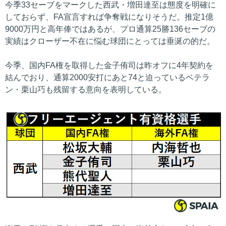
今季33セーブをマークした西武・増田達至は態度を明確に
しておらず、FA宣言すれば争奪戦になりそうだ。推定1億
9000万円と高年俸ではあるが、プロ通算25勝136セーブの
実績はクローザー不在に悩む球団にとっては垂涎の的だ。
今季、国内FA権を取得した金子侑司は昨オフに4年契約を
結んでおり、通算2000安打にあと74と迫っているベテラ
ン・栗山巧も残留する意向を表明している。