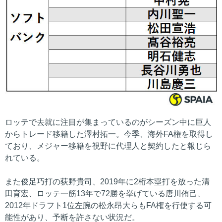
ロッテで去就に注目が集まっているのがシーズン中に巨人
からトレード移籍した澤村拓一。今季、海外FA権を取得し
ており、メジャー移籍を視野に代理人と契約したと報じら
れている。
また俊足巧打の荻野貴司、2019年に2桁本塁打を放った清
田育宏、ロッテ一筋13年で72勝を挙げている唐川侑己、
2012年ドラフト1位左腕の松永昂大らもFA権を行使する可
能性があり、予断を許さない状況だ。