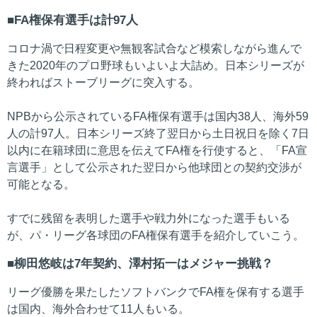
FA権保有選手は計97人
コロナ渦で日程変更や無観客試合など模索しながら進んで
きた2020年のプロ野球もいよいよ大詰め。日本シリーズが
終わればストーブリーグに突入する。
NPBから公示されているFA権保有選手は国内38人、海外59
人の計97人。日本シリーズ終了翌日から土日祝日を除く7日
以内に在籍球団に意思を伝えてFA権を行使すると、「FA宣
言選手」として公示された翌日から他球団との契約交渉が
可能となる。
すでに残留を表明した選手や戦力外になった選手もいる
が、パ・リーグ各球団のFA権保有選手を紹介していこう。
柳田悠岐は7年契約、澤村拓一はメジャー挑戦？
リーグ優勝を果たしたソフトバンクでFA権を保有する選手
は国内、海外合わせて11人もいる。