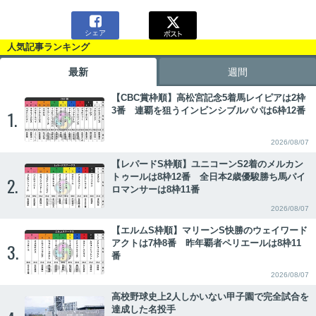

シェア
人気記事ランキング
最新
週間
【CBC賞枠順】高松宮記念5着馬レイピアは2枠
3番 連覇を狙うインビンシブルパパは6枠12番
1.
2026/08/07
【レパードS枠順】ユニコーンS2着のメルカン
トゥールは8枠12番 全日本2歳優駿勝ち馬パイ
2.
ロマンサーは8枠11番
2026/08/07
【エルムS枠順】マリーンS快勝のウェイワード
アクトは7枠8番 昨年覇者ペリエールは8枠11
3.
番
2026/08/07
高校野球史上2人しかいない甲子園で完全試合を
達成した名投手