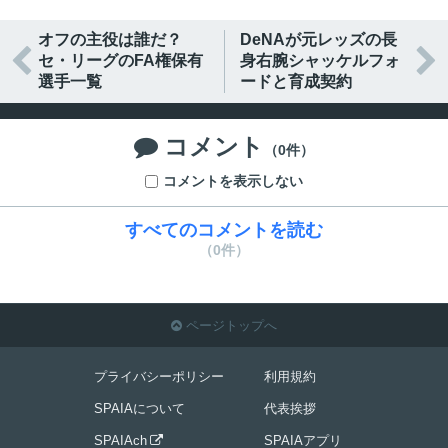
オフの主役は誰だ？
DeNAが元レッズの長


セ・リーグのFA権保有
身右腕シャッケルフォ
選手一覧
ードと育成契約
コメント

（0件）
コメントを表示しない
すべてのコメントを読む
（0件）
ページトップへ

プライバシーポリシー
利用規約
SPAIAについて
代表挨拶
SPAIAch
SPAIAアプリ
