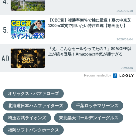
4.
2021/08/18
【CBC賞】複勝率80%で軸に最適！夏の中京芝
1200m重賞で狙いたい特注血統【動画あり】
5.
2026/08/04
「え、こんなセールやってたの？」80％OFF以
上が続々登場！Amazonの本気が凄すぎる
AD
Amazon
Recommended by
オリックス・バファローズ
北海道日本ハムファイターズ
千葉ロッテマリーンズ
埼玉西武ライオンズ
東北楽天ゴールデンイーグルス
福岡ソフトバンクホークス