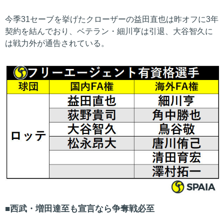
今季31セーブを挙げたクローザーの益田直也は昨オフに3年
契約を結んでおり、ベテラン・細川亨は引退、大谷智久に
は戦力外が通告されている。
西武・増田達至も宣言なら争奪戦必至