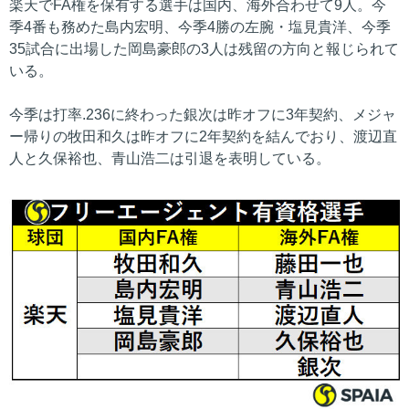
楽天でFA権を保有する選手は国内、海外合わせて9人。今
季4番も務めた島内宏明、今季4勝の左腕・塩見貴洋、今季
35試合に出場した岡島豪郎の3人は残留の方向と報じられて
いる。
今季は打率.236に終わった銀次は昨オフに3年契約、メジャ
ー帰りの牧田和久は昨オフに2年契約を結んでおり、渡辺直
人と久保裕也、青山浩二は引退を表明している。