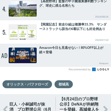
【高校野球】監督の甲子園通算勝利数ランキン
グ、球史に残る名将たち
4.
2024/08/16
【関屋記念】前走GⅠ組は複勝率33.3% サンダ
ーストラックら該当の6着以下にも好走例あり
5.
2026/07/19
Amazon今日も見逃せない！80%OFF以上が
続々登場
AD
Amazon
Recommended by
オリックス・バファローズ
都城高
【6月24日のプロ野球
巨人・小林誠司が抹
公示】DeNAが井納翔


消 プロ野球公示（6月
一を登録、髙城俊人を