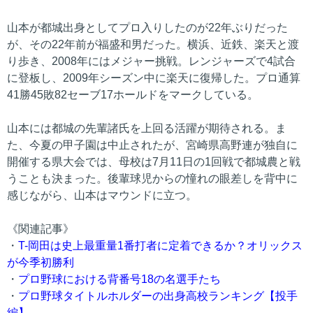
山本が都城出身としてプロ入りしたのが22年ぶりだった
が、その22年前が福盛和男だった。横浜、近鉄、楽天と渡
り歩き、2008年にはメジャー挑戦。レンジャーズで4試合
に登板し、2009年シーズン中に楽天に復帰した。プロ通算
41勝45敗82セーブ17ホールドをマークしている。
山本には都城の先輩諸氏を上回る活躍が期待される。ま
た、今夏の甲子園は中止されたが、宮崎県高野連が独自に
開催する県大会では、母校は7月11日の1回戦で都城農と戦
うことも決まった。後輩球児からの憧れの眼差しを背中に
感じながら、山本はマウンドに立つ。
《関連記事》
・
T-岡田は史上最重量1番打者に定着できるか？オリックス
が今季初勝利
・
プロ野球における背番号18の名選手たち
・
プロ野球タイトルホルダーの出身高校ランキング【投手
編】