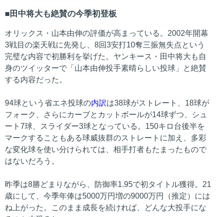
田中将大も絶賛の今季初登板
オリックス・山本由伸の評価が高まっている。2002年開幕
3戦目の楽天戦に先発し、8回3安打10奪三振無失点という
完璧な内容で初勝利を挙げた。ヤンキース・田中将大も自
身のツイッターで「山本由伸投手素晴らしい投球」と絶賛
する内容だった。
94球という省エネ投球の
内訳
は38球がストレート、18球が
フォーク、さらにカーブとカットボールが14球ずつ、シュ
ート7球、スライダー3球となっている。150キロ台後半を
マークすることもある球威抜群のストレートに加え、多彩
な変化球を使い分けられては、相手打者もたまったもので
はないだろう。
昨季は8勝どまりながら、防御率1.95で初タイトル獲得。21
歳にして、今季年俸は5000万円増の9000万円（推定）には
ね上がった。このまま成長を続ければ、どんな大投手にな