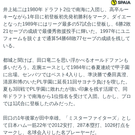
井上祐二は1980年 ドラフト2位で南海に入団し、高卒ルー
キーながら1年目に初登板初先発初勝利をマーク。ダイエー
となった1989年にはリーグ最多の57試合に登板し、6勝2敗
21セーブの成績で最優秀救援投手に輝いた。1997年にユニ
フォームを脱ぐまで通算54勝68敗77セーブの成績を残して
いる。
都城と聞けば、田口竜二を思い浮かべるオールドファンも
多いだろう。左腕エースとして1984年に春夏連続で甲子園
に出場。センバツではベスト4入りし、準決勝で桑田真澄、
清原和博のいたPL学園に延長11回サヨナラ負けを喫した。
夏も3回戦でPL学園に敗れたが強い印象を残す活躍で、同
年ドラフトで南海から1位指名を受けて入団。しかし、プロ
では1試合に登板したのみだった。
田口の1年後輩が田中幸雄。「ミスターファイターズ」とし
て日本ハム一筋22年で2012安打、287本塁打、1026打点を
マークし、名球会入りした名プレーヤーだ。