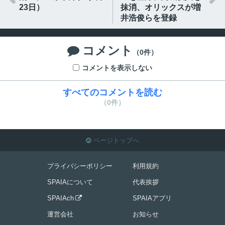
23日）
抹消、オリックスが増
井浩俊らを登録
コメント

（0件）
コメントを表示しない
すべてのコメントを読む
（0件）
ページトップへ

プライバシーポリシー
利用規約
SPAIAについて
代表挨拶
SPAIAch
SPAIAアプリ

運営会社
お知らせ