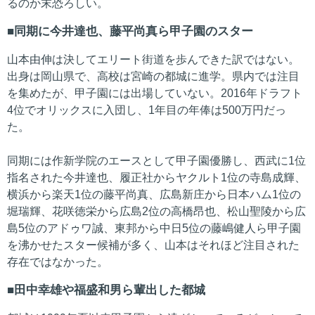
るのか末恐ろしい。
同期に今井達也、藤平尚真ら甲子園のスター
山本由伸は決してエリート街道を歩んできた訳ではない。
出身は岡山県で、高校は宮崎の都城に進学。県内では注目
を集めたが、甲子園には出場していない。2016年ドラフト
4位でオリックスに入団し、1年目の年俸は500万円だっ
た。
同期には作新学院のエースとして甲子園優勝し、西武に1位
指名された今井達也、履正社からヤクルト1位の寺島成輝、
横浜から楽天1位の藤平尚真、広島新庄から日本ハム1位の
堀瑞輝、花咲徳栄から広島2位の高橋昂也、松山聖陵から広
島5位のアドゥワ誠、東邦から中日5位の藤嶋健人ら甲子園
を沸かせたスター候補が多く、山本はそれほど注目された
存在ではなかった。
田中幸雄や福盛和男ら輩出した都城