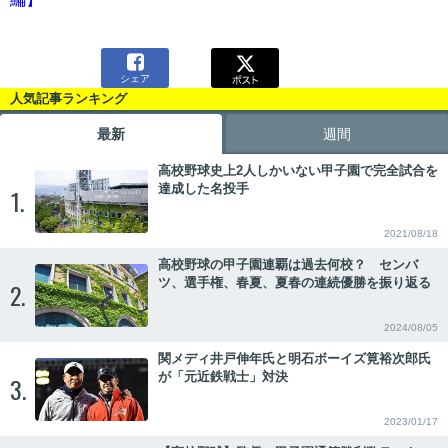

シェア
人気記事ランキング
最新
週間
高校野球史上2人しかいない甲子園で完全試合を
達成した名投手
1.
2021/08/18
高校野球の甲子園連覇は過去何校？ センバ
ツ、選手権、春夏、夏春の連続優勝を振り返る
2.
2024/08/05
関メディ井戸伸年氏と明石ボーイズ筧裕次郎氏
が「元近鉄戦士」対決
3.
2023/01/17