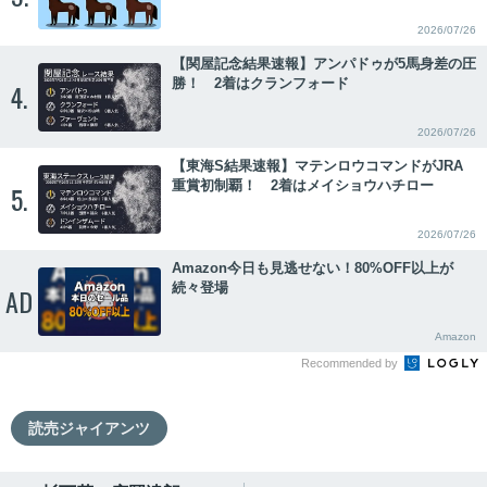
2026/07/26
【関屋記念結果速報】アンパドゥが5馬身差の圧
勝！ 2着はクランフォード
4.
2026/07/26
【東海S結果速報】マテンロウコマンドがJRA
重賞初制覇！ 2着はメイショウハチロー
5.
2026/07/26
Amazon今日も見逃せない！80%OFF以上が
続々登場
AD
Amazon
Recommended by
読売ジャイアンツ