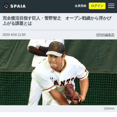
ログイン
会員登録
完全復活目指す巨人・菅野智之 オープン戦績から浮かび
上がる課題とは
2020 4/16 11:00
SPAIA編集部
ⒸSPAIA