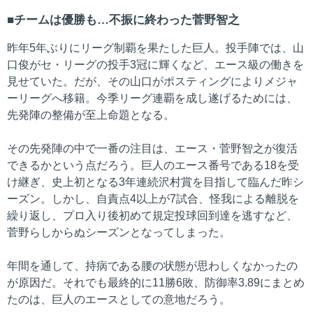
チームは優勝も…不振に終わった菅野智之
昨年5年ぶりにリーグ制覇を果たした巨人。投手陣では、山
口俊がセ・リーグの投手3冠に輝くなど、エース級の働きを
見せていた。だが、その山口がポスティングによりメジャ
ーリーグへ移籍。今季リーグ連覇を成し遂げるためには、
先発陣の整備が至上命題となる。
その先発陣の中で一番の注目は、エース・菅野智之が復活
できるかという点だろう。巨人のエース番号である18を受
け継ぎ、史上初となる3年連続沢村賞を目指して臨んだ昨シ
ーズン。しかし、自責点4以上が7試合、怪我による離脱を
繰り返し、プロ入り後初めて規定投球回到達を逃すなど、
菅野らしからぬシーズンとなってしまった。
年間を通して、持病である腰の状態が思わしくなかったの
が原因だ。それでも最終的に11勝6敗、防御率3.89にまとめ
たのは、巨人のエースとしての意地だろう。