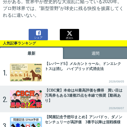
分がある。世界中が歴史的な大混乱に陥っている2020年。
プロ野球界では、”新型菅野”が球史に残る快投を披露してく
れるに違いない。

シェア
人気記事ランキング
最新
週間
【レパードS】メルカントゥール、ドンエレク
トスは消し ハイブリッド式消去法
1.
2026/08/05
【CBC賞】本命はAI最高評価を獲得 買い目は
万馬券もある3連複25点を本線で推奨【動画あ
2.
り】
2026/08/07
【関屋記念予想印まとめ】アンパドゥ、ダノン
センチュリーが高評価 3番手以降は混戦模様
3.