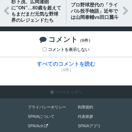
杉下茂、広岡達朗
プロ野球歴代の「ライ
に”ON”…80歳を超えて


バル投手物語」近年で
もまだまだ元気な野球
は山岡泰輔vs田口麗斗
界のレジェンドたち
コメント

（0件）
コメントを表示しない
すべてのコメントを読む
（0件）
ページトップへ

プライバシーポリシー
利用規約
SPAIAについて
代表挨拶
SPAIAch
SPAIAアプリ
