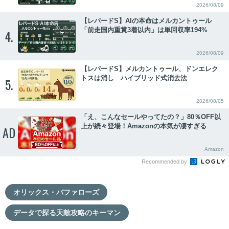
2026/08/09
【レパードS】AIの本命はメルカントゥール
「前走国内重賞3着以内」は単回収率194%
4.
2026/08/09
【レパードS】メルカントゥール、ドンエレク
トスは消し ハイブリッド式消去法
5.
2026/08/05
「え、こんなセールやってたの？」80％OFF以
上が続々登場！Amazonの本気が凄すぎる
AD
Amazon
Recommended by
オリックス・バファローズ
データで探る天敵攻略のキーマン