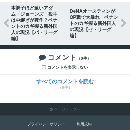
本調子ほど遠いアダ
DeNAオースティンが
ム・ジョーンズ 投手
OP戦で大暴れ ペナン
は中継ぎが豊作？ペナ


トのカギ握る新外国人
ントのカギ握る新外国
の現況【セ・リーグ
人の現況【パ・リーグ
編】
編】
コメント

（0件）
コメントを表示しない
すべてのコメントを読む
（0件）
ページトップへ

プライバシーポリシー
利用規約