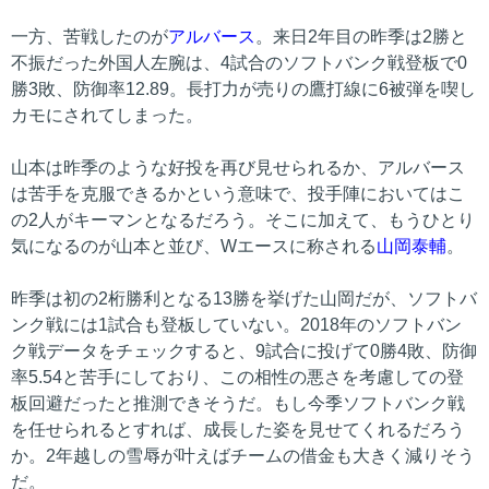
一方、苦戦したのが
アルバース
。来日2年目の昨季は2勝と
不振だった外国人左腕は、4試合のソフトバンク戦登板で0
勝3敗、防御率12.89。長打力が売りの鷹打線に6被弾を喫し
カモにされてしまった。
山本は昨季のような好投を再び見せられるか、アルバース
は苦手を克服できるかという意味で、投手陣においてはこ
の2人がキーマンとなるだろう。そこに加えて、もうひとり
気になるのが山本と並び、Wエースに称される
山岡泰輔
。
昨季は初の2桁勝利となる13勝を挙げた山岡だが、ソフトバ
ンク戦には1試合も登板していない。2018年のソフトバン
ク戦データをチェックすると、9試合に投げて0勝4敗、防御
率5.54と苦手にしており、この相性の悪さを考慮しての登
板回避だったと推測できそうだ。もし今季ソフトバンク戦
を任せられるとすれば、成長した姿を見せてくれるだろう
か。2年越しの雪辱が叶えばチームの借金も大きく減りそう
だ。