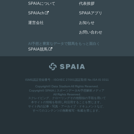
SPAIAについて
代表挨拶
SPAIAch
SPAIAアプリ

運営会社
お知らせ
お問い合わせ
AI予想と豊富なデータで競馬をもっと面白く
SPAIA競馬

ISMS認証登録番号：ISO/IEC 27001認証取得 No.ISA IS 0311
Copyright© Data Stadium All Rights Reserved.
Copyright©
SPAIA | スポーツデータAI予想解析メディア
All Rights Reserved.
スクレイピング、クローリングその他類似の手段を用いて
本サイトの情報を取得し利活用することを禁じます。
サイト内の記事・写真・アーカイブ・ドキュメントなど、
すべてのコンテンツの無断複写・転載を禁じます。