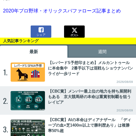
2020年プロ野球・オリックスバファローズ記事まとめ

シェア
人気記事ランキング
最新
週間
【レパードS予想印まとめ】メルカントゥール
に本命集中 2番手以下は混戦もショウナンバン
1.
ライが一歩リード
2026/08/09
【CBC賞】メンバー最上位の地力を持ち展開利
もある 京大競馬研の本命は重賞初制覇を狙う
2.
レイピア
2026/08/09
【CBC賞】AIの本命はディアナザール 「ディ
ープの血×芝1400m以上で勝利歴あり」は複勝
3.
率50%超