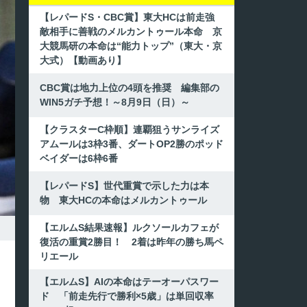
【レパードS・CBC賞】東大HCは前走強
敵相手に善戦のメルカントゥール本命 京
大競馬研の本命は“能力トップ”（東大・京
大式）【動画あり】
CBC賞は地力上位の4頭を推奨 編集部の
WIN5ガチ予想！～8月9日（日）～
【クラスターC枠順】連覇狙うサンライズ
アムールは3枠3番、ダートOP2勝のポッド
ベイダーは6枠6番
【レパードS】世代重賞で示した力は本
物 東大HCの本命はメルカントゥール
【エルムS結果速報】ルクソールカフェが
復活の重賞2勝目！ 2着は昨年の勝ち馬ペ
リエール
【エルムS】AIの本命はテーオーパスワー
ド 「前走先行で勝利×5歳」は単回収率