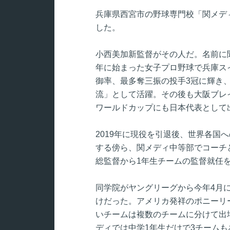
兵庫県西宮市の野球専門校「関メデ
した。
小西美加新監督がその人だ。名前に聞
年に始まった女子プロ野球で兵庫ス
御率、最多奪三振の投手3冠に輝き
流」として活躍。その後も大阪ブレ
ワールドカップにも日本代表として
2019年に現役を引退後、世界各国
する傍ら、関メディ中等部でコーチ
総監督から1年生チームの監督就任
同学院がヤングリーグから今年4月
けだった。アメリカ発祥のポニーリ
いチームは複数のチームに分けて出
ディでは中学1年生だけで3チーム