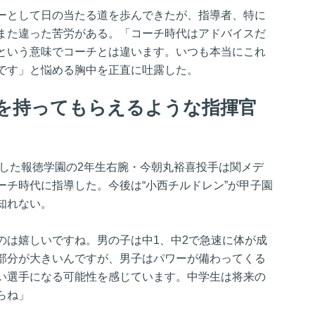
ーとして日の当たる道を歩んできたが、指導者、特に
また違った苦労がある。「コーチ時代はアドバイスだ
という意味でコーチとは違います。いつも本当にこれ
です」と悩める胸中を正直に吐露した。
を持ってもらえるような指揮官
勝した報徳学園の2年生右腕・今朝丸裕喜投手は関メデ
ーチ時代に指導した。今後は“小西チルドレン”が甲子園
知れない。
のは嬉しいですね。男の子は中1、中2で急速に体が成
部分が大きいんですが、男子はパワーが備わってくる
い選手になる可能性を感じています。中学生は将来の
らね」