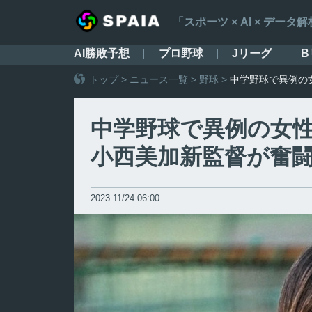
「スポーツ × AI × デ
AI勝敗予想
プロ野球
Jリーグ
B
トップ
>
ニュース一覧
>
野球
>
中学野球で異例の
中学野球で異例の女
小西美加新監督が奮
2023 11/24 06:00