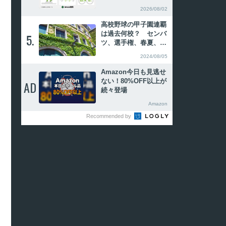
ェイS勝ちレッドエヴ
2026/08/02
ァンスに注目
高校野球の甲子園連覇
は過去何校？ センバ
5.
5.
ツ、選手権、春夏、夏
春の連続優勝を振り返
2024/08/05
る
Amazon今日も見逃せ
ない！80%OFF以上が
AD
AD
続々登場
Amazon
Recommended by