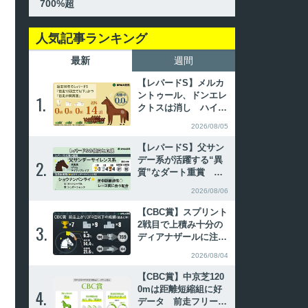
700%超
人気記事ランキング
最新
週間
【レパードS】メルカ
ントゥール、ドンエレ
1.
1.
クトスは消し ハイブ
リッド式消去法
2026/08/05
【レパードS】父サン
デー系が活躍する“異
2.
2.
質”なダート重賞 傾
向合致の注目2頭
2026/08/06
【CBC賞】スプリント
2戦目で上積み十分の
3.
3.
ディアナザールに注
目 「前走上がり3F4
2026/08/04
位以下」の好走率が高
い
【CBC賞】中京芝120
0mは距離短縮組に好
4.
4.
データ 前走フリーウ