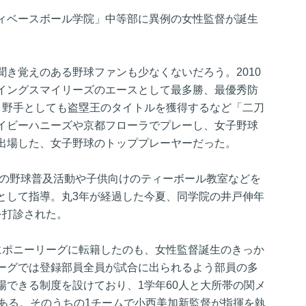
ィベースボール学院」中等部に異例の女性監督が誕生
き覚えのある野球ファンも少なくないだろう。2010
イングスマイリーズのエースとして最多勝、最優秀防
、野手としても盗塁王のタイトルを獲得するなど「二刀
イビーハニーズや京都フローラでプレーし、女子野球
出場した、女子野球のトッププレーヤーだった。
への野球普及活動や子供向けのティーボール教室などを
として指導。丸3年が経過した今夏、同学院の井戸伸年
を打診された。
にポニーリーグに転籍したのも、女性監督誕生のきっか
ーグでは登録部員全員が試合に出られるよう部員の多
場できる制度を設けており、1学年60人と大所帯の関メ
もある。そのうちの1チームで小西美加新監督が指揮を執