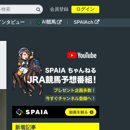
会員登録
ログイン

AI競馬
インタビュー
SPAIAch


新着記事