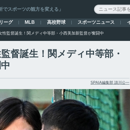
ータ解析でスポーツの観方を変える」
リーグ
高校野球
スポーツニュース
MLB
女性監督誕生！関メディ中等部・小西美加新監督が奮闘中
性監督誕生！関メディ中等部・
闘中
SPAIA編集部 請川公一