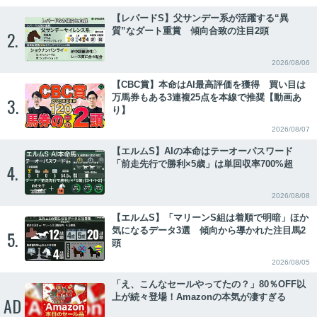
【レパードS】父サンデー系が活躍する“異
質”なダート重賞 傾向合致の注目2頭
2.
2026/08/06
【CBC賞】本命はAI最高評価を獲得 買い目は
万馬券もある3連複25点を本線で推奨【動画あ
3.
り】
2026/08/07
【エルムS】AIの本命はテーオーパスワード
「前走先行で勝利×5歳」は単回収率700%超
4.
2026/08/08
【エルムS】「マリーンS組は着順で明暗」ほか
気になるデータ3選 傾向から導かれた注目馬2
5.
頭
2026/08/05
「え、こんなセールやってたの？」80％OFF以
上が続々登場！Amazonの本気が凄すぎる
AD