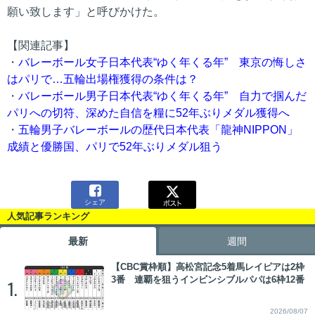
願い致します」と呼びかけた。
【関連記事】
・
バレーボール女子日本代表“ゆく年くる年” 東京の悔しさ
はパリで…五輪出場権獲得の条件は？
・
バレーボール男子日本代表“ゆく年くる年” 自力で掴んだ
パリへの切符、深めた自信を糧に52年ぶりメダル獲得へ
・
五輪男子バレーボールの歴代日本代表「龍神NIPPON」
成績と優勝国、パリで52年ぶりメダル狙う

シェア
人気記事ランキング
最新
週間
【CBC賞枠順】高松宮記念5着馬レイピアは2枠
3番 連覇を狙うインビンシブルパパは6枠12番
1.
2026/08/07