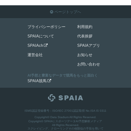
ページトップへ

プライバシーポリシー
利用規約
SPAIAについて
代表挨拶
SPAIAch
SPAIAアプリ

運営会社
お知らせ
お問い合わせ
AI予想と豊富なデータで競馬をもっと面白く
SPAIA競馬

ISMS認証登録番号：ISO/IEC 27001認証取得 No.ISA IS 0311
Copyright© Data Stadium All Rights Reserved.
Copyright©
SPAIA | スポーツデータAI予想解析メディア
All Rights Reserved.
スクレイピング、クローリングその他類似の手段を用いて