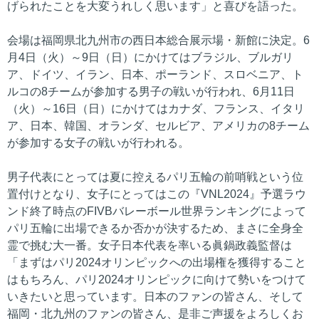
げられたことを大変うれしく思います」と喜びを語った。
会場は福岡県北九州市の西日本総合展示場・新館に決定。6
月4日（火）～9日（日）にかけてはブラジル、ブルガリ
ア、ドイツ、イラン、日本、ポーランド、スロベニア、ト
ルコの8チームが参加する男子の戦いが行われ、6月11日
（火）～16日（日）にかけてはカナダ、フランス、イタリ
ア、日本、韓国、オランダ、セルビア、アメリカの8チーム
が参加する女子の戦いが行われる。
男子代表にとっては夏に控えるパリ五輪の前哨戦という位
置付けとなり、女子にとってはこの『VNL2024』予選ラウ
ンド終了時点のFIVBバレーボール世界ランキングによって
パリ五輪に出場できるか否かが決するため、まさに全身全
霊で挑む大一番。女子日本代表を率いる眞鍋政義監督は
「まずはパリ2024オリンピックへの出場権を獲得すること
はもちろん、パリ2024オリンピックに向けて勢いをつけて
いきたいと思っています。日本のファンの皆さん、そして
福岡・北九州のファンの皆さん、是非ご声援をよろしくお