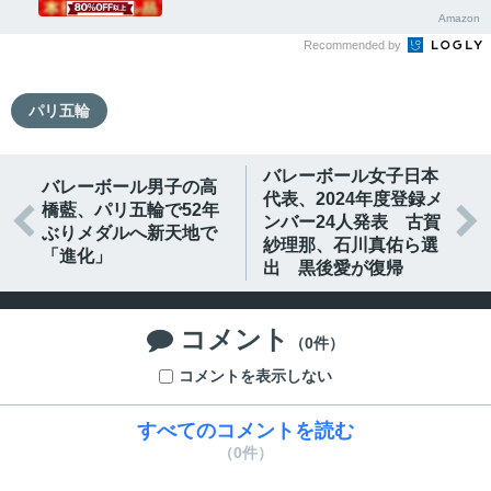
Amazon
Recommended by
パリ五輪
バレーボール女子日本
バレーボール男子の高
代表、2024年度登録メ
橋藍、パリ五輪で52年


ンバー24人発表 古賀
ぶりメダルへ新天地で
紗理那、石川真佑ら選
「進化」
出 黒後愛が復帰
コメント

（0件）
コメントを表示しない
すべてのコメントを読む
（0件）