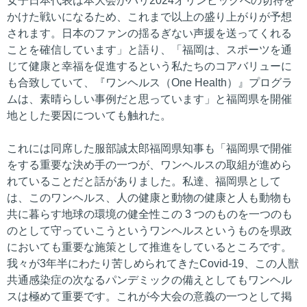
女子日本代表は本大会がパリ2024オリンピックへの切符を
かけた戦いになるため、これまで以上の盛り上がりが予想
されます。日本のファンの揺るぎない声援を送ってくれる
ことを確信しています」と語り、「福岡は、スポーツを通
じて健康と幸福を促進するという私たちのコアバリューに
も合致していて、『ワンヘルス（One Health）』プログラ
ムは、素晴らしい事例だと思っています」と福岡県を開催
地とした要因についても触れた。
これには同席した服部誠太郎福岡県知事も「福岡県で開催
をする重要な決め手の一つが、ワンヘルスの取組が進めら
れていることだと話がありました。私達、福岡県として
は、このワンヘルス、人の健康と動物の健康と人も動物も
共に暮らす地球の環境の健全性この 3 つのものを一つのも
のとして守っていこうというワンヘルスというものを県政
においても重要な施策として推進をしているところです。
我々が3年半にわたり苦しめられてきたCovid-19、この人獣
共通感染症の次なるパンデミックの備えとしてもワンヘル
スは極めて重要です。これが今大会の意義の一つとして掲