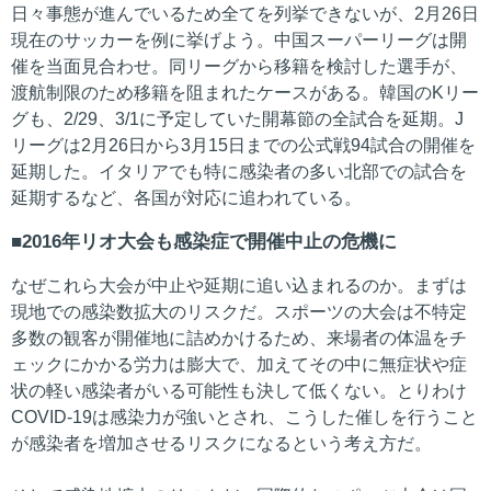
日々事態が進んでいるため全てを列挙できないが、2月26日
現在のサッカーを例に挙げよう。中国スーパーリーグは開
催を当面見合わせ。同リーグから移籍を検討した選手が、
渡航制限のため移籍を阻まれたケースがある。韓国のKリー
グも、2/29、3/1に予定していた開幕節の全試合を延期。J
リーグは2月26日から3月15日までの公式戦94試合の開催を
延期した。イタリアでも特に感染者の多い北部での試合を
延期するなど、各国が対応に追われている。
2016年リオ大会も感染症で開催中止の危機に
なぜこれら大会が中止や延期に追い込まれるのか。まずは
現地での感染数拡大のリスクだ。スポーツの大会は不特定
多数の観客が開催地に詰めかけるため、来場者の体温をチ
ェックにかかる労力は膨大で、加えてその中に無症状や症
状の軽い感染者がいる可能性も決して低くない。とりわけ
COVID-19は感染力が強いとされ、こうした催しを行うこと
が感染者を増加させるリスクになるという考え方だ。