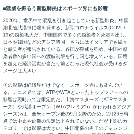
猛威を振るう新型肺炎はスポーツ界にも影響
2020年、世界中で混乱を引き起こしている新型肺炎。中国
湖北省武漢市に端を発する、新型コロナウイルス(COVID-
19)の感染拡大だ。中国国内で多くの感染者と死者を出し、
日本や韓国などのアジア諸国、さらにはイタリアでも続々
と感染者が報告されている。各国が警戒を強め、中国や感
染者数の多い国への渡航制限を行う国も増えている。国境
を超えた経済活動が当たり前となった現代社会が受けるダ
メージは大きい。
その影響は経済界だけでなく、スポーツ界にも及んでい
る。テニス界では、ATPやWTAといったトップツアーへの
影響は現時点では限定的だ。上海マスターズ（ATPマスタ
ーズ）や武漢オープン（WTAプレミア5）が行われるアジア
シーズンは、全米オープン後の9月以降のため、2月26日時
点では中止や延期の決定は下されていない。だが下部のカ
テゴリーでは影響は大きい。中国開催の男子のチャレンジ