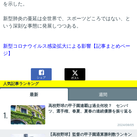
を示した。
新型肺炎の蔓延は全世界で、スポーツどころではない、と
いう深刻な事態に発展しつつある。
新型コロナウイルス感染拡大による影響【記事まとめペー
ジ】

シェア
人気記事ランキング
最新
週間
高校野球の甲子園連覇は過去何校？ センバ
ツ、選手権、春夏、夏春の連続優勝を振り返る
1.
2024/08/05
【高校野球】監督の甲子園通算勝利数ランキン