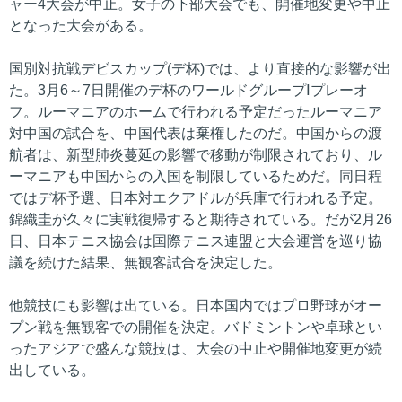
ャー4大会が中止。女子の下部大会でも、開催地変更や中止
となった大会がある。
国別対抗戦デビスカップ(デ杯)では、より直接的な影響が出
た。3月6～7日開催のデ杯のワールドグループⅠプレーオ
フ。ルーマニアのホームで行われる予定だったルーマニア
対中国の試合を、中国代表は棄権したのだ。中国からの渡
航者は、新型肺炎蔓延の影響で移動が制限されており、ル
ーマニアも中国からの入国を制限しているためだ。同日程
ではデ杯予選、日本対エクアドルが兵庫で行われる予定。
錦織圭が久々に実戦復帰すると期待されている。だが2月26
日、日本テニス協会は国際テニス連盟と大会運営を巡り協
議を続けた結果、無観客試合を決定した。
他競技にも影響は出ている。日本国内ではプロ野球がオー
プン戦を無観客での開催を決定。バドミントンや卓球とい
ったアジアで盛んな競技は、大会の中止や開催地変更が続
出している。