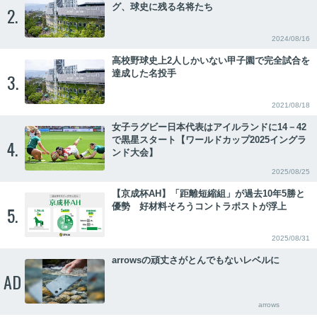
グ、球史に残る名将たち
2.
2024/08/16
高校野球史上2人しかいない甲子園で完全試合を
達成した名投手
3.
2021/08/18
女子ラグビー日本代表はアイルランドに14－42
で黒星スタート【ワールドカップ2025イングラ
4.
ンド大会】
2025/08/25
【京成杯AH】「距離短縮組」が過去10年5勝と
優勢 好材料そろうコントラポストが浮上
5.
2025/08/31
arrowsの頑丈さがとんでもないレベルに
AD
arrows