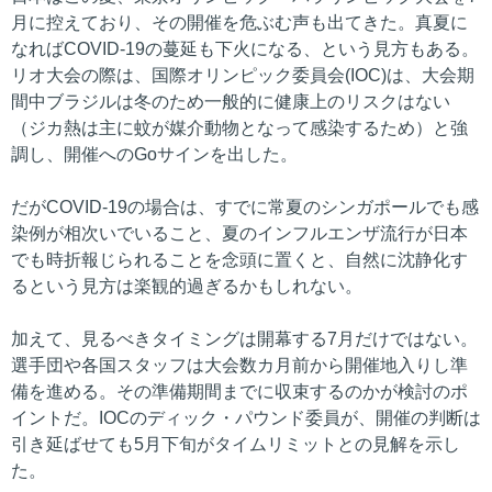
月に控えており、その開催を危ぶむ声も出てきた。真夏に
なればCOVID-19の蔓延も下火になる、という見方もある。
リオ大会の際は、国際オリンピック委員会(IOC)は、大会期
間中ブラジルは冬のため一般的に健康上のリスクはない
（ジカ熱は主に蚊が媒介動物となって感染するため）と強
調し、開催へのGoサインを出した。
だがCOVID-19の場合は、すでに常夏のシンガポールでも感
染例が相次いでいること、夏のインフルエンザ流行が日本
でも時折報じられることを念頭に置くと、自然に沈静化す
るという見方は楽観的過ぎるかもしれない。
加えて、見るべきタイミングは開幕する7月だけではない。
選手団や各国スタッフは大会数カ月前から開催地入りし準
備を進める。その準備期間までに収束するのかが検討のポ
イントだ。IOCのディック・パウンド委員が、開催の判断は
引き延ばせても5月下旬がタイムリミットとの見解を示し
た。