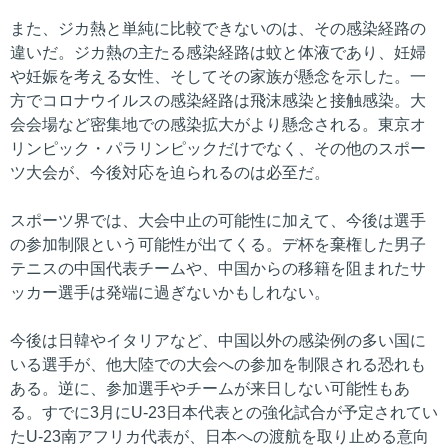
また、ジカ熱と単純に比較できないのは、その感染経路の
違いだ。ジカ熱の主たる感染経路は蚊と体液であり、妊婦
や妊娠を考える女性、そしてその家族が懸念を示した。一
方でコロナウイルスの感染経路は飛沫感染と接触感染。大
会会場など密集地での感染拡大がより懸念される。東京オ
リンピック・パラリンピックだけでなく、その他のスポー
ツ大会が、今後対応を迫られるのは必至だ。
スポーツ界では、大会中止の可能性に加えて、今後は選手
の参加制限という可能性が出てくる。デ杯を棄権した男子
テニスの中国代表チームや、中国からの移籍を阻まれたサ
ッカー選手は発端に過ぎないかもしれない。
今後は日韓やイタリアなど、中国以外の感染例の多い国に
いる選手が、他大陸での大会への参加を制限される恐れも
ある。逆に、参加選手やチームが来日しない可能性もあ
る。すでに3月にU-23日本代表との強化試合が予定されてい
たU-23南アフリカ代表が、日本への渡航を取り止める意向