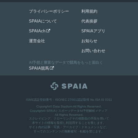
プライバシーポリシー
利用規約
SPAIAについて
代表挨拶
SPAIAch
SPAIAアプリ

運営会社
お知らせ
お問い合わせ
AI予想と豊富なデータで競馬をもっと面白く
SPAIA競馬

ISMS認証登録番号：ISO/IEC 27001認証取得 No.ISA IS 0311
Copyright© Data Stadium All Rights Reserved.
Copyright©
SPAIA | スポーツデータAI予想解析メディア
All Rights Reserved.
スクレイピング、クローリングその他類似の手段を用いて
本サイトの情報を取得し利活用することを禁じます。
サイト内の記事・写真・アーカイブ・ドキュメントなど、
すべてのコンテンツの無断複写・転載を禁じます。