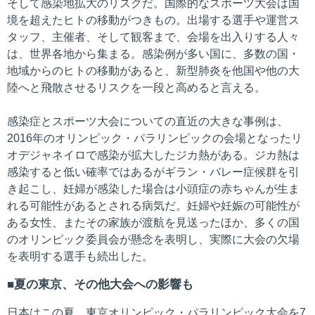
そして感染地拡大のリスクだ。国際的なスポーツ大会は国
境を超えたヒトの移動がつきもの。出場する選手や運営ス
タッフ、主催者、そして観客まで、会場を出入りする人々
は、世界各地から集まる。感染例が多い国に、多数の国・
地域からのヒトの移動があると、新型肺炎を他国や他の大
陸へと飛散させるリスクを一段と高めると言える。
感染症とスポーツ大会についての直近の大きな事例は、
2016年のオリンピック・パラリンピックの会場となったリ
オデジャネイロで感染が拡大したジカ熱がある。ジカ熱は
感染すると低い確率ではあるがギラン・バレー症候群を引
き起こし、妊婦が感染した場合は小頭症の赤ちゃんが生ま
れる可能性があるとされる病気だ。妊婦や妊娠の可能性が
ある女性、またその家族が渡航を見送ったほか、多くの国
のオリンピック委員会が懸念を表明し、実際に大会の欠場
を表明する選手も続出した。
夏の東京、その他大会への影響も
日本はこの夏、東京オリンピック・パラリンピック大会を7