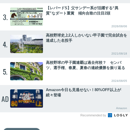
【レパードS】父サンデー系が活躍する“異
質”なダート重賞 傾向合致の注目2頭
3.
2026/08/06
高校野球史上2人しかいない甲子園で完全試合を
達成した名投手
4.
2021/08/18
高校野球の甲子園連覇は過去何校？ センバ
ツ、選手権、春夏、夏春の連続優勝を振り返る
5.
2024/08/05
Amazon今日も見逃せない！80%OFF以上が
続々登場
AD
Amazon
Recommended by