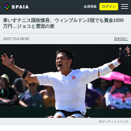
ログイン
会員登録
車いすテニス国枝慎吾、ウィンブルドン2冠でも賞金1000
万円…ジョコと雲泥の差
2022 7/14 06:00
田村崇仁
Ⓒゲッティイメージズ