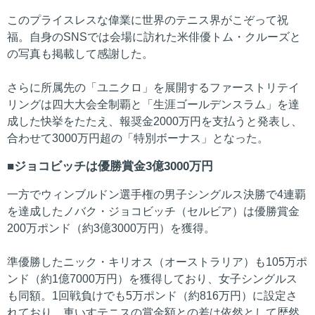
このプライスレスな偉業に世界のテニス界がこぞって祝
福。自身のSNSでは会場に訪れた米俳優トム・クルーズと
の写真も掲載して感謝した。
さらに所属先の「ユニクロ」を展開するファーストリテイ
リングは四大大会全制覇と「生涯ゴールデンスラム」を達
成した快挙をたたえ、報奨金2000万円を支払うと発表し、
合わせて3000万円超の「特別ボーナス」となった。
ジョコビッチは優勝賞金3億3000万円
一方でウィンブルドン選手権の男子シングルス決勝で4連覇
を達成したノバク・ジョコビッチ（セルビア）は優勝賞金
200万ポンド（約3億3000万円）を獲得。
準優勝したニック・キリオス（オーストラリア）も105万ポ
ンド（約1億7000万円）を獲得しており、女子シングルス
も同額。1回戦負けでも5万ポンド（約816万円）に設定さ
れており、車いすテニスの賞金額との差は依然として歴然