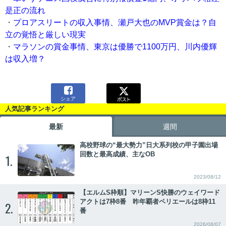
是正の流れ
・
プロアスリートの収入事情、瀬戸大也のMVP賞金は？自
立の覚悟と厳しい現実
・
マラソンの賞金事情、東京は優勝で1100万円、川内優輝
は収入増？

シェア
人気記事ランキング
最新
週間
高校野球の“最大勢力”日大系列校の甲子園出場
回数と最高成績、主なOB
1.
2023/08/12
【エルムS枠順】マリーンS快勝のウェイワード
アクトは7枠8番 昨年覇者ペリエールは8枠11
2.
番
2026/08/07