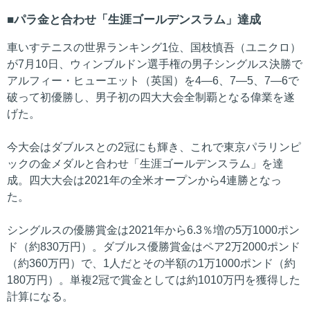
パラ金と合わせ「生涯ゴールデンスラム」達成
車いすテニスの世界ランキング1位、国枝慎吾（ユニクロ）
が7月10日、ウィンブルドン選手権の男子シングルス決勝で
アルフィー・ヒューエット（英国）を4―6、7―5、7―6で
破って初優勝し、男子初の四大大会全制覇となる偉業を遂
げた。
今大会はダブルスとの2冠にも輝き、これで東京パラリンピ
ックの金メダルと合わせ「生涯ゴールデンスラム」を達
成。四大大会は2021年の全米オープンから4連勝となっ
た。
シングルスの優勝賞金は2021年から6.3％増の5万1000ポン
ド（約830万円）。ダブルス優勝賞金はペア2万2000ポンド
（約360万円）で、1人だとその半額の1万1000ポンド（約
180万円）。単複2冠で賞金としては約1010万円を獲得した
計算になる。