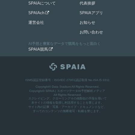
SPAIAについて
代表挨拶
SPAIAch
SPAIAアプリ

運営会社
お知らせ
お問い合わせ
AI予想と豊富なデータで競馬をもっと面白く
SPAIA競馬

ISMS認証登録番号：ISO/IEC 27001認証取得 No.ISA IS 0311
Copyright© Data Stadium All Rights Reserved.
Copyright©
SPAIA | スポーツデータAI予想解析メディア
All Rights Reserved.
スクレイピング、クローリングその他類似の手段を用いて
本サイトの情報を取得し利活用することを禁じます。
サイト内の記事・写真・アーカイブ・ドキュメントなど、
すべてのコンテンツの無断複写・転載を禁じます。