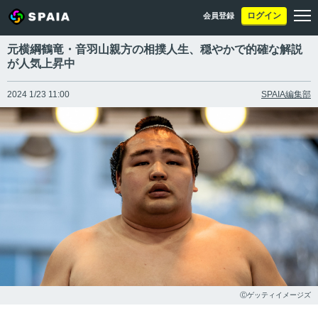
ログイン
会員登録
元横綱鶴竜・音羽山親方の相撲人生、穏やかで的確な解説
が人気上昇中
2024 1/23 11:00
SPAIA編集部
Ⓒゲッティイメージズ