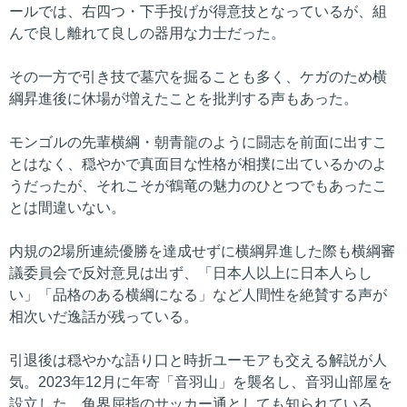
ールでは、右四つ・下手投げが得意技となっているが、組
んで良し離れて良しの器用な力士だった。
その一方で引き技で墓穴を掘ることも多く、ケガのため横
綱昇進後に休場が増えたことを批判する声もあった。
モンゴルの先輩横綱・朝青龍のように闘志を前面に出すこ
とはなく、穏やかで真面目な性格が相撲に出ているかのよ
うだったが、それこそが鶴竜の魅力のひとつでもあったこ
とは間違いない。
内規の2場所連続優勝を達成せずに横綱昇進した際も横綱審
議委員会で反対意見は出ず、「日本人以上に日本人らし
い」「品格のある横綱になる」など人間性を絶賛する声が
相次いだ逸話が残っている。
引退後は穏やかな語り口と時折ユーモアも交える解説が人
気。2023年12月に年寄「音羽山」を襲名し、音羽山部屋を
設立した。角界屈指のサッカー通としても知られている。