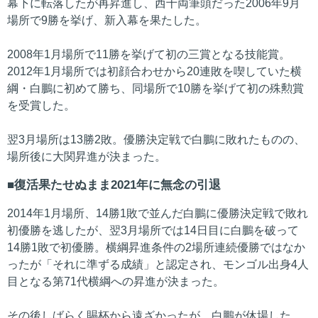
幕下に転落したが再昇進し、西十両筆頭だった2006年9月
場所で9勝を挙げ、新入幕を果たした。
2008年1月場所で11勝を挙げて初の三賞となる技能賞。
2012年1月場所では初顔合わせから20連敗を喫していた横
綱・白鵬に初めて勝ち、同場所で10勝を挙げて初の殊勲賞
を受賞した。
翌3月場所は13勝2敗。優勝決定戦で白鵬に敗れたものの、
場所後に大関昇進が決まった。
復活果たせぬまま2021年に無念の引退
2014年1月場所、14勝1敗で並んだ白鵬に優勝決定戦で敗れ
初優勝を逃したが、翌3月場所では14日目に白鵬を破って
14勝1敗で初優勝。横綱昇進条件の2場所連続優勝ではなか
ったが「それに準ずる成績」と認定され、モンゴル出身4人
目となる第71代横綱への昇進が決まった。
その後しばらく賜杯から遠ざかったが、白鵬が休場した