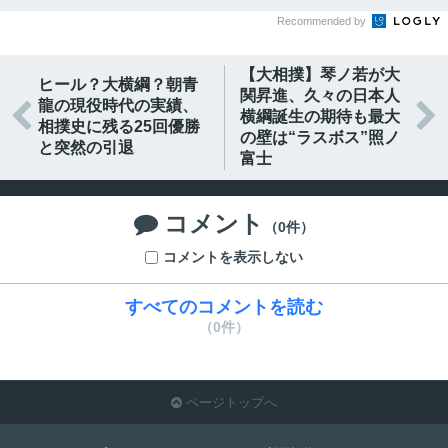
Recommended by
【大相撲】琴ノ若が大
ヒール？大横綱？朝青
関昇進、久々の日本人
龍の現役時代の実績、


横綱誕生の期待も最大
相撲史に残る25回優勝
の壁は“ラスボス”照ノ
と突然の引退
富士
コメント

（0件）
コメントを表示しない
すべてのコメントを読む
（0件）
ページトップへ
