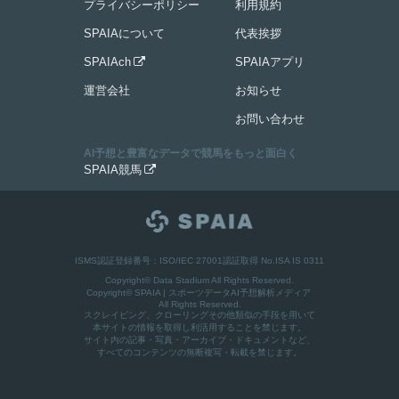
プライバシーポリシー
利用規約
SPAIAについて
代表挨拶
SPAIAch
SPAIAアプリ

運営会社
お知らせ
お問い合わせ
AI予想と豊富なデータで競馬をもっと面白く
SPAIA競馬

ISMS認証登録番号：ISO/IEC 27001認証取得 No.ISA IS 0311
Copyright© Data Stadium All Rights Reserved.
Copyright©
SPAIA | スポーツデータAI予想解析メディア
All Rights Reserved.
スクレイピング、クローリングその他類似の手段を用いて
本サイトの情報を取得し利活用することを禁じます。
サイト内の記事・写真・アーカイブ・ドキュメントなど、
すべてのコンテンツの無断複写・転載を禁じます。