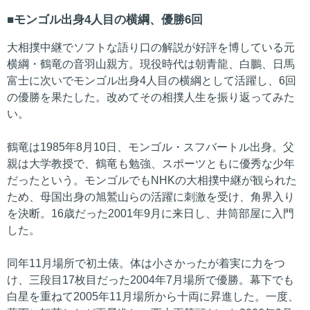
モンゴル出身4人目の横綱、優勝6回
大相撲中継でソフトな語り口の解説が好評を博している元
横綱・鶴竜の音羽山親方。現役時代は朝青龍、白鵬、日馬
富士に次いでモンゴル出身4人目の横綱として活躍し、6回
の優勝を果たした。改めてその相撲人生を振り返ってみた
い。
鶴竜は1985年8月10日、モンゴル・スフバートル出身。父
親は大学教授で、鶴竜も勉強、スポーツともに優秀な少年
だったという。モンゴルでもNHKの大相撲中継が観られた
ため、母国出身の旭鷲山らの活躍に刺激を受け、角界入り
を決断。16歳だった2001年9月に来日し、井筒部屋に入門
した。
同年11月場所で初土俵。体は小さかったが着実に力をつ
け、三段目17枚目だった2004年7月場所で優勝。幕下でも
白星を重ねて2005年11月場所から十両に昇進した。一度、