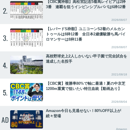
【CBC賞枠順】高松宮記念5着馬レイピアは2枠
3番 連覇を狙うインビンシブルパパは6枠12番
2.
2026/08/07
【レパードS枠順】ユニコーンS2着のメルカン
トゥールは8枠12番 全日本2歳優駿勝ち馬パイ
3.
ロマンサーは8枠11番
2026/08/07
高校野球史上2人しかいない甲子園で完全試合を
達成した名投手
4.
2021/08/18
【CBC賞】複勝率80%で軸に最適！夏の中京芝
1200m重賞で狙いたい特注血統【動画あり】
5.
2026/08/04
Amazon今日も見逃せない！80%OFF以上が
続々登場
AD
Amazon