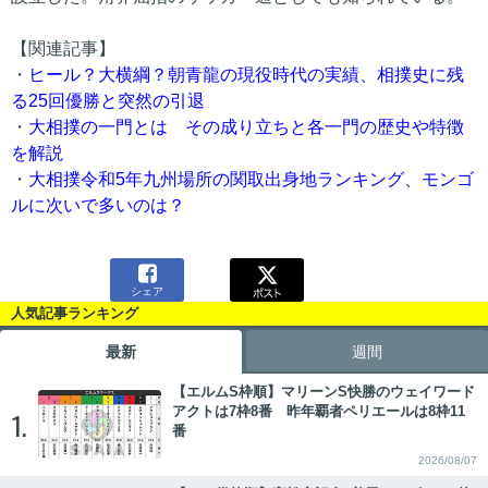
【関連記事】
・
ヒール？大横綱？朝青龍の現役時代の実績、相撲史に残
る25回優勝と突然の引退
・
大相撲の一門とは その成り立ちと各一門の歴史や特徴
を解説
・
大相撲令和5年九州場所の関取出身地ランキング、モンゴ
ルに次いで多いのは？

シェア
人気記事ランキング
最新
週間
【エルムS枠順】マリーンS快勝のウェイワード
アクトは7枠8番 昨年覇者ペリエールは8枠11
1.
番
2026/08/07