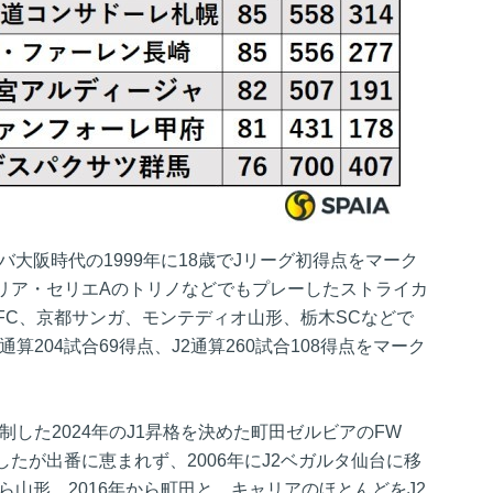
バ大阪時代の1999年に18歳でJリーグ初得点をマーク
リア・セリエAのトリノなどでもプレーしたストライカ
FC、京都サンガ、モンテディオ山形、栃木SCなどで
通算204試合69得点、J2通算260試合108得点をマーク
を制した2024年のJ1昇格を決めた町田ゼルビアのFW
たが出番に恵まれず、2006年にJ2ベガルタ仙台に移
ら山形、2016年から町田と、キャリアのほとんどをJ2