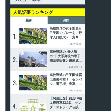
人気記事ランキング
最新
週間
高校野球の女子部員も
甲子園でプレーを！野
1.
1.
球人口拡大へ「変革の
時」
2022/08/05
高校野球の“最大勢
力”日大系列校の甲子
2.
2.
園出場回数と最高成
績、主なOB
2023/08/12
高校野球の甲子園連覇
は過去何校？ センバ
3.
3.
ツ、選手権、春夏、夏
春の連続優勝を振り返
2024/08/05
る
【関屋記念】前走GⅠ組
は複勝率33.3% サン
4.
4.
ダーストラックら該当