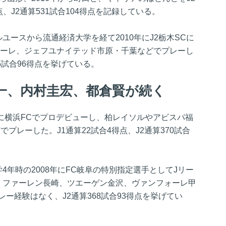
、J2通算531試合104得点を記録している。
ユースから流通経済大学を経て2010年にJ2栃木SCに
ターレ、ジェフユナイテッド市原・千葉などでプレーし
65試合96得点を挙げている。
一、内村圭宏、都倉賢が続く
3年に横浜FCでプロデビューし、柏レイソルやアビスパ福
プレーした。J1通算22試合4得点、J2通算370試合
4年時の2008年にFC岐阜の特別指定選手としてJリー
・ファーレン長崎、ツエーゲン金沢、ヴァンフォーレ甲
レー経験はなく、J2通算368試合93得点を挙げてい