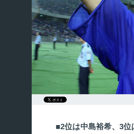
2位は中島裕希、3位