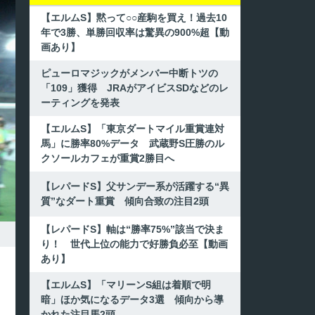
【エルムS】黙って○○産駒を買え！過去10
年で3勝、単勝回収率は驚異の900%超【動
画あり】
ピューロマジックがメンバー中断トツの
「109」獲得 JRAがアイビスSDなどのレ
ーティングを発表
【エルムS】「東京ダートマイル重賞連対
馬」に勝率80%データ 武蔵野S圧勝のル
クソールカフェが重賞2勝目へ
【レパードS】父サンデー系が活躍する“異
質”なダート重賞 傾向合致の注目2頭
【レパードS】軸は“勝率75%”該当で決ま
り！ 世代上位の能力で好勝負必至【動画
あり】
【エルムS】「マリーンS組は着順で明
暗」ほか気になるデータ3選 傾向から導
かれた注目馬2頭