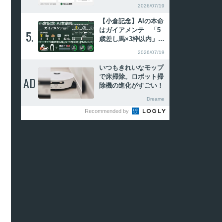
の6着以下にも好走例
2026/07/19
あり
【小倉記念】AIの本命
はガイアメンテ 「5
5.
5.
歳差し馬×3枠以内」は
勝率50%
2026/07/19
いつもきれいなモップ
で床掃除。ロボット掃
AD
AD
除機の進化がすごい！
Dreame
Recommended by