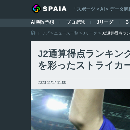
「スポーツ × AI × デ
AI勝敗予想
プロ野球
Jリーグ
B
トップ
>
ニュース一覧
>
Jリーグ
>
J2通算得点ラ
J2通算得点ランキン
を彩ったストライカ
2023 11/17 11:00