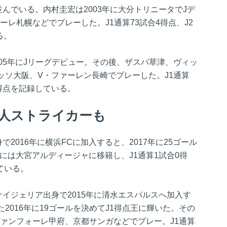
並んでいる。内村圭宏は2003年に大分トリニータでJデ
ーレ札幌などでプレーした。J1通算73試合4得点、J2
る。
05年にJリーグデビュー。その後、ザスパ草津、ヴィッ
ッソ大阪、V・ファーレン長崎でプレーした。J1通算
85得点を記録している。
人ストライカーも
で2016年に横浜FCに加入すると、2017年に25ゴール
年には大宮アルディージャに移籍し、J1通算1試合0得
している。
ナイジェリア出身で2015年に清水エスパルスへ加入す
2016年に19ゴールを決めてJ1得点王に輝いた。その
ァンフォーレ甲府、京都サンガなどでプレー。J1通算