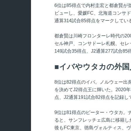
6位は85得点で内村圭宏と都倉賢が
ビューし、愛媛FC、北海道コンサド
通算314試合85得点をマークしてい
都倉賢は川崎フロンターレ時代の20
セル神戸、コンサドーレ札幌、セレ
149試合35得点、J2通算277試合
イバやウタカの外国
8位は82得点のイバ。ノルウェー出身
を決めてJ2得点王に輝いた。2020
点、J2通算191試合82得点を記録
9位は81得点のピーター・ウタカ。
ると、サンフレッチェ広島に移籍した
後もFC東京、徳島ヴォルティス、ヴ