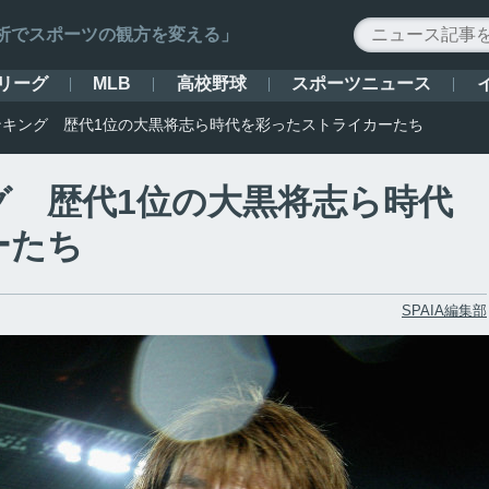
ータ解析でスポーツの観方を変える」
リーグ
高校野球
スポーツニュース
MLB
ンキング 歴代1位の大黒将志ら時代を彩ったストライカーたち
グ 歴代1位の大黒将志ら時代
ーたち
SPAIA編集部