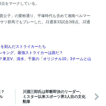
81得点をマークしている。
の貴公子」の愛称通り、平塚時代も含めて湘南ベルマー
サツ群馬でもプレーした。J1通算33試合3得点、J2通
名を刻んだストライカーたち
ンキング、最強ストライカーは誰だ？
？東京V、清水、千葉の「オリジナル10」3チームと山
は？
川淵三郎氏は即断即決のリーダー、

ル
ミスター以来スポーツ界3人目の文化
勲章