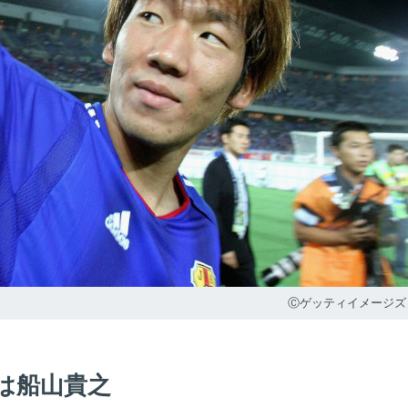
Ⓒゲッティイメージズ
は船山貴之