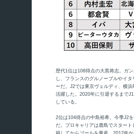
歴代1位は108得点の大黒将志。ガン
し、フランスのグルノーブルやイタ
ーだ。J2では東京ヴェルディ、横浜
活躍した。2020年に引退するまでJ1
している。
2位は104得点の中島裕希。今季J2
だ。プロキャリアは鹿島でスタートし
籍してからゴールを量産。2012年か