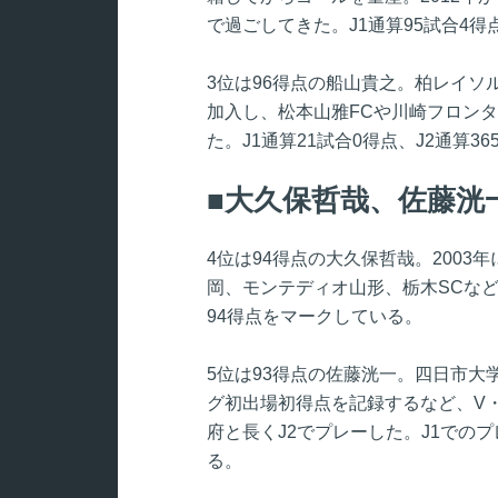
で過ごしてきた。J1通算95試合4得点
3位は96得点の船山貴之。柏レイソル
加入し、松本山雅FCや川崎フロン
た。J1通算21試合0得点、J2通算3
大久保哲哉、佐藤洸
4位は94得点の大久保哲哉。200
岡、モンテディオ山形、栃木SCなどで
94得点をマークしている。
5位は93得点の佐藤洸一。四日市大学
グ初出場初得点を記録するなど、V
府と長くJ2でプレーした。J1でのプ
る。