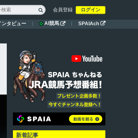
会員登録
ログイン

AI競馬
インタビュー
SPAIAch


新着記事