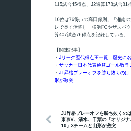
115試合45得点、J2通算178試合
10位は76得点の高田保則。「湘南
レで長く活躍し、横浜FCやザスパク
算407試合76得点を記録している。
【関連記事】
・
Jリーグ歴代得点王一覧 歴史に
・
サッカー日本代表通算ゴール数ラ
・
J1昇格プレーオフを勝ち抜くのは
形が激突
J1昇格プレーオフを勝ち抜くの

東京V、清水、千葉の「オリジナ
10」3チームと山形が激突