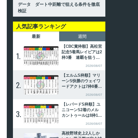
データ ダート中距離で狙える条件を徹底
検証
人気記事ランキング
最新
週間
【CBC賞枠順】高松宮
記念5着馬レイピアは2
1.
1.
枠3番 連覇を狙うイ
ンビンシブルパパは6
2026/08/07
枠12番
【エルムS枠順】マリ
ーンS快勝のウェイワ
2.
2.
ードアクトは7枠8番
昨年覇者ペリエールは
2026/08/07
8枠11番
【レパードS枠順】ユ
ニコーンS2着のメル
3.
3.
カントゥールは8枠12
番 全日本2歳優駿勝
2026/08/07
ち馬パイロマンサーは
8枠11番
高校野球史上2人しか