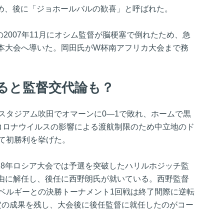
め、後に「ジョホールバルの歓喜」と呼ばれた。
の2007年11月にオシム監督が脳梗塞で倒れたため、急
本大会へ導いた。岡田氏がW杯南アフリカ大会まで務
ると監督交代論も？
スタジアム吹田でオマーンに0―1で敗れ、ホームで黒
型コロナウイルスの影響による渡航制限のため中立地のド
して初勝利を挙げた。
018年ロシア大会では予選を突破したハリルホジッチ監
由に解任し、後任に西野朗氏が就いている。西野監督
。ベルギーとの決勝トーナメント1回戦は終了間際に逆転
定の成果を残し、大会後に後任監督に就任したのがコー