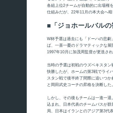
各組上位2チームが自動的に出場権
仕組みだが、22年11月の本大会へ
「ジョホールバルの
W杯予選は過去にも「ドーハの悲劇
ば、一喜一憂のドラマティックな展開
1997年10月に加茂周監督が更迭さ
当時の予選は初戦のウズベキスタン戦
快勝したが、ホームの第3戦でライ
スタン戦で後半終了間際に追いつか
と岡田武史コーチの昇格を決断した
しかし、その後もチームは一進一退
込まれ、日本代表のチームバスが群
局、日本はイランとのアジア第3代