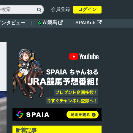
会員登録
ログイン

AI競馬
インタビュー
SPAIAch


新着記事