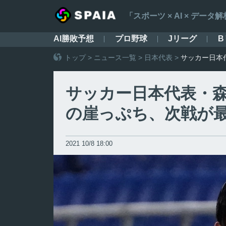
「スポーツ × AI × デ
AI勝敗予想
プロ野球
Jリーグ
B
トップ
>
ニュース一覧
>
日本代表
>
サッカー日本
サッカー日本代表・
の崖っぷち、次戦が
2021 10/8 18:00