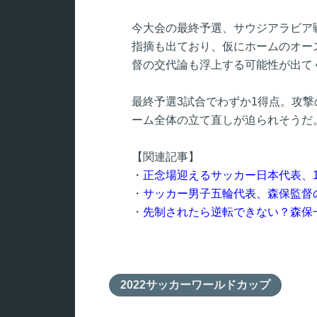
今大会の最終予選、サウジアラビア
指摘も出ており、仮にホームのオー
督の交代論も浮上する可能性が出て
最終予選3試合でわずか1得点。攻
ーム全体の立て直しが迫られそうだ
【関連記事】
・
正念場迎えるサッカー日本代表、1
・
サッカー男子五輪代表、森保監督
・
先制されたら逆転できない？森保
2022サッカーワールドカップ