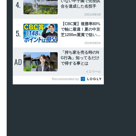
いない甲子園で完全試
4.
4.
合を達成した名投手
2021/08/18
【CBC賞】複勝率80%
で軸に最適！夏の中京
5.
5.
芝1200m重賞で狙いた
い特注血統【動画あ
2026/08/04
り】
「持ち家を売る時のN
G行為」知ってるだけ
AD
AD
で得する事とは
イエウール
Recommended by