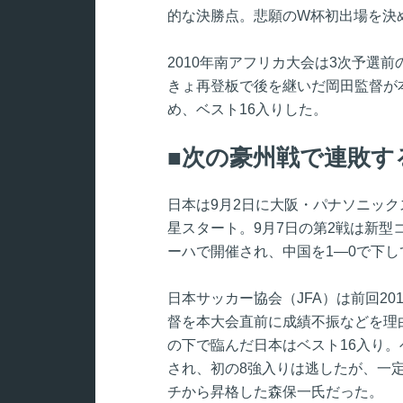
的な決勝点。悲願のW杯初出場を決
2010年南アフリカ大会は3次予選前
きょ再登板で後を継いだ岡田監督が
め、ベスト16入りした。
次の豪州戦で連敗す
日本は9月2日に大阪・パナソニック
星スタート。9月7日の第2戦は新
ーハで開催され、中国を1―0で下
日本サッカー協会（JFA）は前回2
督を本大会直前に成績不振などを理
の下で臨んだ日本はベスト16入り
され、初の8強入りは逃したが、一
チから昇格した森保一氏だった。