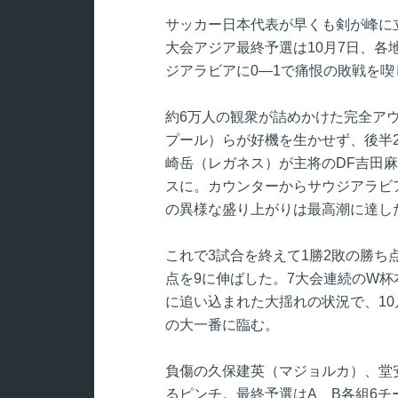
サッカー日本代表が早くも剣が峰に立
大会アジア最終予選は10月7日、各
ジアラビアに0―1で痛恨の敗戦を喫
約6万人の観衆が詰めかけた完全ア
プール）らが好機を生かせず、後半
崎岳（レガネス）が主将のDF吉田
スに。カウンターからサウジアラビ
の異様な盛り上がりは最高潮に達し
これで3試合を終えて1勝2敗の勝ち
点を9に伸ばした。7大会連続のW
に追い込まれた大揺れの状況で、10
の大一番に臨む。
負傷の久保建英（マジョルカ）、堂
るピンチ。最終予選はA、B各組6