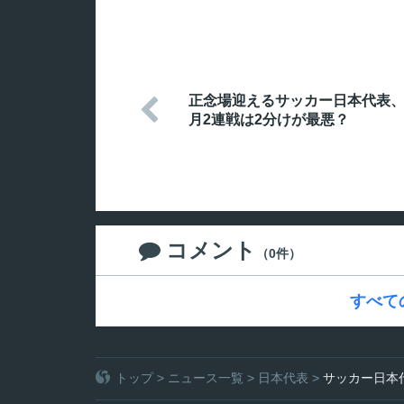
正念場迎えるサッカー日本代表、

月2連戦は2分けが最悪？
コメント

（0件）
すべて
トップ
>
ニュース一覧
>
日本代表
>
サッカー日本