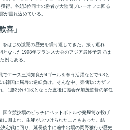
を獲得。各組3位同士の勝者が大陸間プレーオフに回る
暗雲が垂れ込めている。
歓喜」
」をはじめ激闘の歴史を繰り返してきた。振り返れ
となった1998年フランス大会のアジア最終予選では
れた例もある。
でエース三浦知良が4ゴールを奪う活躍などで6-3と
バル韓国に屈辱の逆転負け。そんな中、第4戦のカザフ
れ、1勝2分け1敗となった直後に協会が加茂監督の解任
。
。国立競技場のピッチにペットボトルや発煙筒が投げ
衆に囲まれ、生卵がぶつけられたこともあった。結
表決定戦に回り、延長後半に途中出場の岡野雅行が歴史