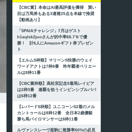
【CBC賞】本命はAI最高評価を獲得 買い
目は万馬券もある3連複25点を本線で推奨
【動画あり】
「SPAIAチャレンジ」7月はゲスト
h1aqlsk2juoさんが的中率66.7％で優
勝！ 計6人にAmazonギフト券プレゼン
ト
【エルムS枠順】マリーンS快勝のウェイ
ワードアクトは7枠8番 昨年覇者ペリエー
ルは8枠11番
【CBC賞枠順】高松宮記念5着馬レイピア
は2枠3番 連覇を狙うインビンシブルパパ
は6枠12番
【レパードS枠順】ユニコーンS2着のメル
カントゥールは8枠12番 全日本2歳優駿
勝ち馬パイロマンサーは8枠11番
ルヴァンスレーヴ産駒に複勝率60%の必見