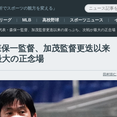
ータ解析でスポーツの観方を変える」
リーグ
高校野球
スポーツニュース
MLB
代表・森保一監督、加茂監督更迭以来の崖っぷち、次戦が最大の正念場
森保一監督、加茂監督更迭以来
最大の正念場
田村崇仁