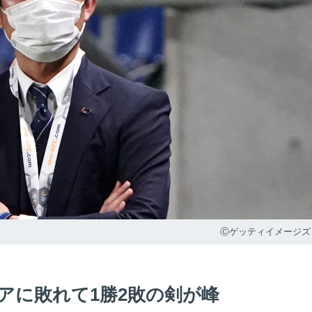
Ⓒゲッティイメージズ
アに敗れて1勝2敗の剣が峰