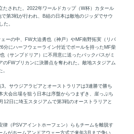
たされた。2022年ワールドカップ（W杯）カタール
地で第3戦が行われ、B組の日本は敵地のジッダでサウ
した。
ウェーの中、FW大迫勇也（神戸）やMF南野拓実（リバ
26分にハーフウェーライン付近でボールを持ったMF柴
麻也（サンプドリア）に不用意に送ったバックパスがミ
アのFWブリカンに決勝点を奪われた。敵地スタジアム
た。
点3。サウジアラビアとオーストラリアは3連勝で勝ち
杯本大会出場を狙う日本は序盤からつまずき、崖っぷち
月12日に埼玉スタジアムで第3戦のオーストラリアと
安律（PSVアイントホーフェン）らもチームを離脱す
チームがホームアンドアウェー方式で来年3月まで争い、