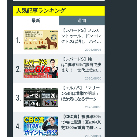
人気記事ランキング
最新
週間
【レパードS】メルカ
ントゥール、ドンエレ
1.
1.
クトスは消し ハイブ
リッド式消去法
2026/08/05
【レパードS】軸
は“勝率75%”該当で決
2.
2.
まり！ 世代上位の能
力で好勝負必至【動画
2026/08/05
あり】
【エルムS】「マリー
ンS組は着順で明暗」
3.
3.
ほか気になるデータ3
選 傾向から導かれた
2026/08/05
注目馬2頭
【CBC賞】複勝率80%
で軸に最適！夏の中京
4.
4.
芝1200m重賞で狙いた
い特注血統【動画あ
2026/08/04