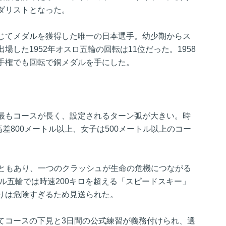
ダリストとなった。
じてメダルを獲得した唯一の日本選手。幼少期からス
した1952年オスロ五輪の回転は11位だった。1958
手権でも回転で銅メダルを手にした。
最もコースが長く、設定されるターン弧が大きい。時
高差800メートル以上、女子は500メートル以上のコー
こともあり、一つのクラッシュが生命の危機につながる
ビル五輪では時速200キロを超える「スピードスキー」
りは危険すぎるため見送られた。
てコースの下見と3日間の公式練習が義務付けられ、選