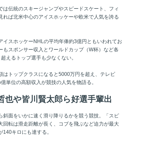
では伝統のスキージャンプやスピードスケート、フィ
見れば北米中心のアイスホッケーや欧米で人気を誇る
アイスホッケーNHLの平均年俸約3億円ともいわれてお
ーもスポンサー収入とワールドカップ（W杯）など各
く超えるトップ選手も少なくない。
はトップクラスになると5000万円を超え、テレビ
の億単位の高額収入が競技の人気を物語る。
哲也や皆川賢太郎ら好選手輩出
ら斜面をいかに速く滑り降りるかを競う競技。「スピ
大回転は滑走距離が長く、コブを飛ぶなど迫力が最大
140キロにも達する。