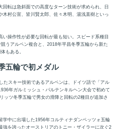
大回転は急斜面での高度なターン技術が求められ、日
や木村公宣、皆川賢太郎、佐々木明、湯浅直樹といっ
高い操作性が必要な回転が最も短い。スピード系種目
競うアルペン複合と、2018年平昌冬季五輪から新た
団体もある。
冬季五輪で初メダル
展したスキー技術であるアルペンは、ドイツ語で「アル
936年ガルミッシュ・パルテンキルヘン大会で初めて
モリッツ冬季五輪で男女の滑降と回転の2種目が追加さ
学中に出場した1956年コルティナダンペッツォ五輪
最強を誇ったオーストリアのトニー・ザイラーに次ぐ2