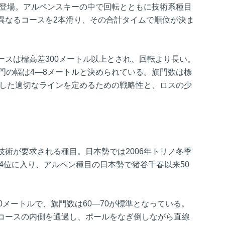
て登場。アルペンスキーの中で回転とともに技術系種目
異なるコースを2本滑り、その合計タイムで順位が決ま
ースは標高差300メートル以上とされ、回転より長い。
門の幅は4―8メートルと決められている。旗門数は標
応した適切なラインを定めるための戦略性と、ロスの少
術が要求される種目。日本勢では2006年トリノ冬季
の4位に入り、アルペン種目の日本勢で猪谷千春以来50
0メートルで、旗門数は60―70が標準となっている。
コースの内側を通過し、ポールをなぎ倒しながら直線