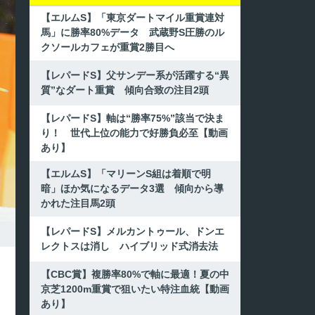
【エルムS】「東京ダートマイル重賞連対
馬」に勝率80%データ 武蔵野S圧勝のル
クソールカフェが重賞2勝目へ
【レパードS】父サンデー系が活躍する“異
質”なダート重賞 傾向合致の注目2頭
【レパードS】軸は“勝率75%”該当で決ま
り！ 世代上位の能力で好勝負必至【動画
あり】
【エルムS】「マリーンS組は着順で明
暗」ほか気になるデータ3選 傾向から導
かれた注目馬2頭
【レパードS】メルカントゥール、ドンエ
レクトスは消し ハイブリッド式消去法
【CBC賞】複勝率80%で軸に最適！夏の中
京芝1200m重賞で狙いたい特注血統【動画
あり】