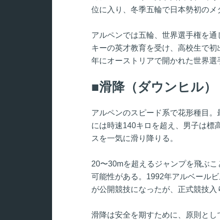
位に入り、冬季五輪で日本勢初のメ
アルペンでは五輪、世界選手権を通
キーの英才教育を受け、高校生で初出場
年にオーストリアで開かれた世界選
滑降（ダウンヒル）
アルペンのスピード系で花形種目。
には時速140キロを超え、男子は標
スを一気に滑り降りる。
20〜30mを超えるジャンプを飛ぶ
可能性がある。1992年アルベール
が公開競技になったが、正式競技入
滑降は安全を期すために、原則とし