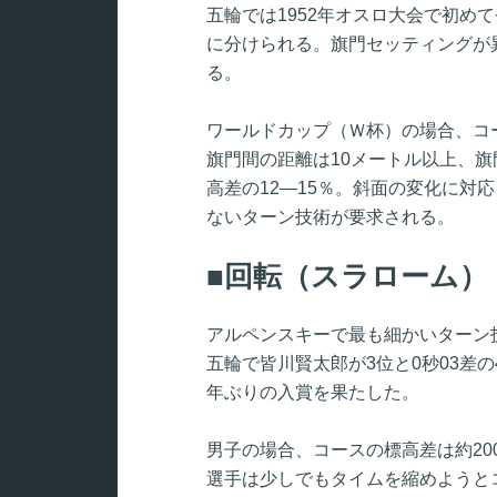
五輪では1952年オスロ大会で初め
に分けられる。旗門セッティングが
る。
ワールドカップ（Ｗ杯）の場合、コ
旗門間の距離は10メートル以上、旗
高差の12―15％。斜面の変化に対
ないターン技術が要求される。
回転（スラローム）
アルペンスキーで最も細かいターン技
五輪で皆川賢太郎が3位と0秒03差
年ぶりの入賞を果たした。
男子の場合、コースの標高差は約20
選手は少しでもタイムを縮めようと