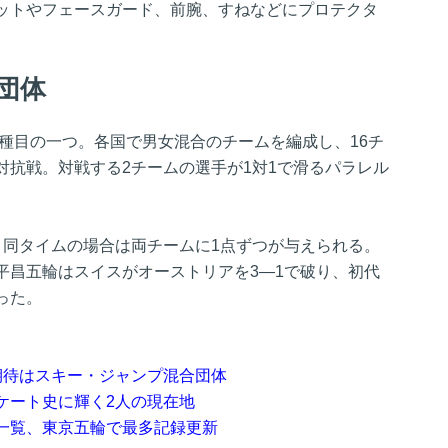
ットやフェースガード、前腕、すねなどにプロテクタ
団体
た種目の一つ。各国で男女混合のチームを編成し、16チ
対抗戦。対戦する2チームの選手が1対1で滑るパラレル
。
、同タイムの場合は両チームに1点ずつが与えられる。
平昌五輪はスイスがオーストリアを3―1で破り、初代
った。
期待はスキー・ジャンプ混合団体
ケート史に輝く2人の現在地
一覧、東京五輪で最多記録更新