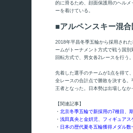
的に滑るため、顔面保護用のヘルメ
ーを着けている。
アルペンスキー混合
2018年平昌冬季五輪から採用され
ームがトーナメント方式で戦う国別
回転方式で、男女各2レースを行う
先着した選手のチームが1点を得て
全レースの合計点で勝敗を決する。
王者となった。日本勢は出場しなか
【関連記事】
・
北京冬季五輪で新採用の7種目、
・
浅田真央と金姸児、フィギュアス
・
日本の歴代夏冬五輪獲得メダル数