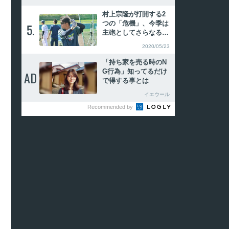
り】
村上宗隆が打開する2
つの「危機」、今季は
5.
5.
主砲としてさらなる飛
躍を【2020年代のヤク
2020/05/23
ルトを左右する男】
「持ち家を売る時のN
G行為」知ってるだけ
AD
AD
で得する事とは
イエウール
Recommended by