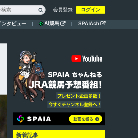
会員登録
ログイン

AI競馬
インタビュー
SPAIAch


新着記事