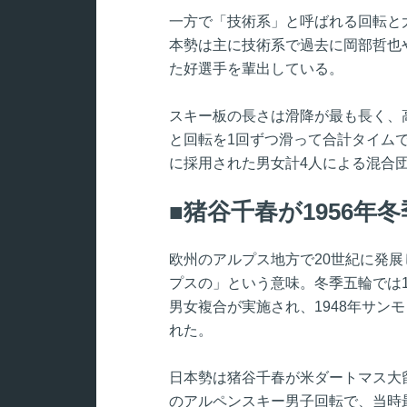
一方で「技術系」と呼ばれる回転と
本勢は主に技術系で過去に岡部哲也
た好選手を輩出している。
スキー板の長さは滑降が最も長く、
と回転を1回ずつ滑って合計タイムで
に採用された男女計4人による混合
猪谷千春が1956年
欧州のアルプス地方で20世紀に発
プスの」という意味。冬季五輪では1
男女複合が実施され、1948年サン
れた。
日本勢は猪谷千春が米ダートマス大留
のアルペンスキー男子回転で、当時