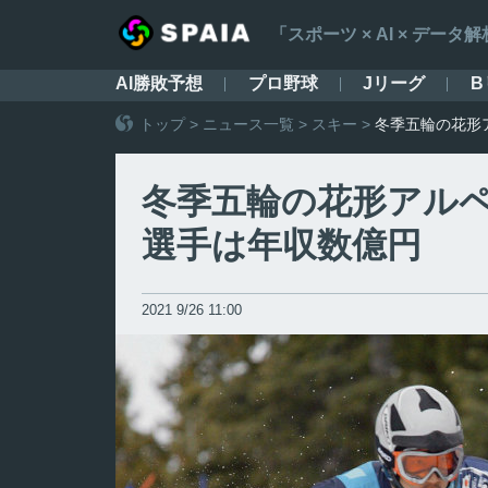
「スポーツ × AI × デ
AI勝敗予想
プロ野球
Jリーグ
B
トップ
>
ニュース一覧
>
スキー
>
冬季五輪の花形
冬季五輪の花形アル
選手は年収数億円
2021 9/26 11:00