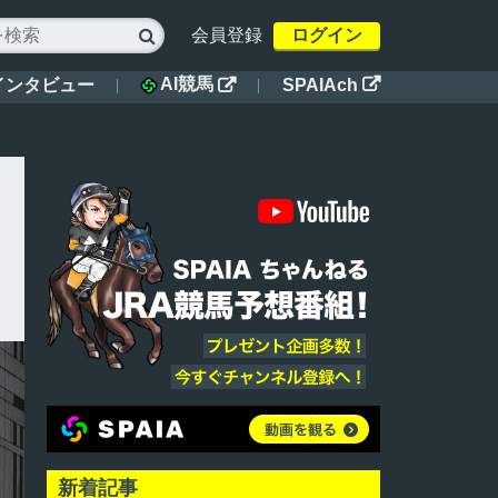
会員登録
ログイン

AI競馬
インタビュー
SPAIAch


新着記事