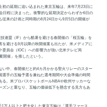
上初の延期に追い込まれた東京五輪は、来年7月23日に
大会日程に決まった。衝撃的な延期決定からわずか6日の
従来の計画と同時期の8月24日から9月5日の開催が
技連盟（IF）から酷暑を避ける春開催の「桜五輪」を
害を避ける9月以降の秋開催案も出たが、米メディアに
ク委員会（IOC）への影響力が強い北米テレビ局
「夏開催」を推したという。
ない中、春開催だと約4カ月かかる聖火リレーのスター
国選手の五輪予選を兼ねた選考期間や大会準備の時間
ある。米プロバスケットボールNBAや欧州サッカーな
ーズンと重なり、五輪の価値低下を懸念する見方もあ
選手1万人以上と肥大化した東京五輪は「選手ファース