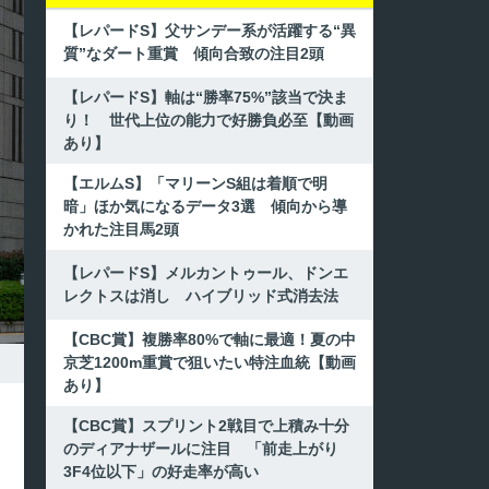
【レパードS】父サンデー系が活躍する“異
質”なダート重賞 傾向合致の注目2頭
【レパードS】軸は“勝率75%”該当で決ま
り！ 世代上位の能力で好勝負必至【動画
あり】
【エルムS】「マリーンS組は着順で明
暗」ほか気になるデータ3選 傾向から導
かれた注目馬2頭
【レパードS】メルカントゥール、ドンエ
レクトスは消し ハイブリッド式消去法
【CBC賞】複勝率80%で軸に最適！夏の中
京芝1200m重賞で狙いたい特注血統【動画
あり】
【CBC賞】スプリント2戦目で上積み十分
のディアナザールに注目 「前走上がり
3F4位以下」の好走率が高い