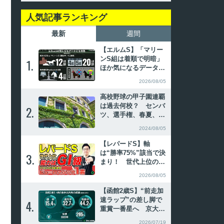
人気記事ランキング
最新
週間
【エルムS】「マリー
ンS組は着順で明暗」
1.
1.
ほか気になるデータ3
選 傾向から導かれた
2026/08/05
注目馬2頭
高校野球の甲子園連覇
は過去何校？ センバ
2.
2.
ツ、選手権、春夏、夏
春の連続優勝を振り返
2024/08/05
る
【レパードS】軸
は“勝率75%”該当で決
3.
3.
まり！ 世代上位の能
力で好勝負必至【動画
2026/08/05
あり】
【函館2歳S】“前走加
速ラップ”の差し脚で
4.
4.
重賞一番星へ 京大競
馬研の本命はイモージ
2026/07/19