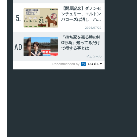
ェン
【関屋記念】ダノンセ
ンチュリー、エルトン
5.
5.
バローズは消し ハイ
ブリッド式消去法
2026/07/22
「持ち家を売る時のN
G行為」知ってるだけ
AD
AD
で得する事とは
イエウール
Recommended by