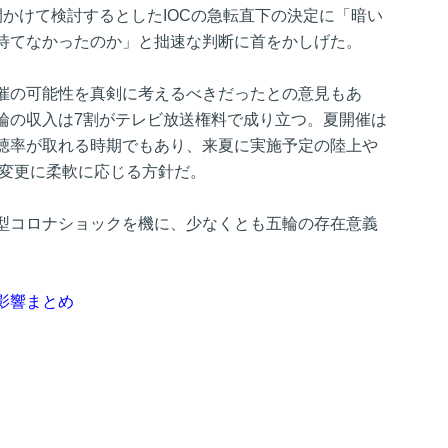
かけて検討するとしたIOCの急転直下の決定に「暗い
待てなかったのか」と拙速な判断に首をかしげた。
催の可能性を真剣に考えるべきだったとの意見もあ
輪の収入は7割がテレビ放送権料で成り立つ。夏開催は
聴率が取れる時期でもあり、来夏に実施予定の陸上や
程変更に柔軟に応じる方針だ。
型コロナショックを機に、少なくとも五輪の存在意義
影響まとめ