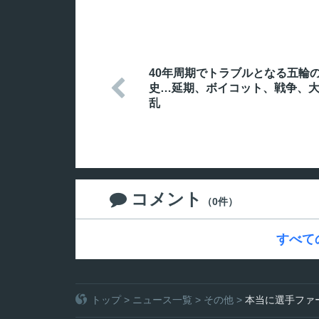
40年周期でトラブルとなる五輪

史…延期、ボイコット、戦争、
乱
コメント

（0件）
すべて
トップ
>
ニュース一覧
>
その他
>
本当に選手ファ