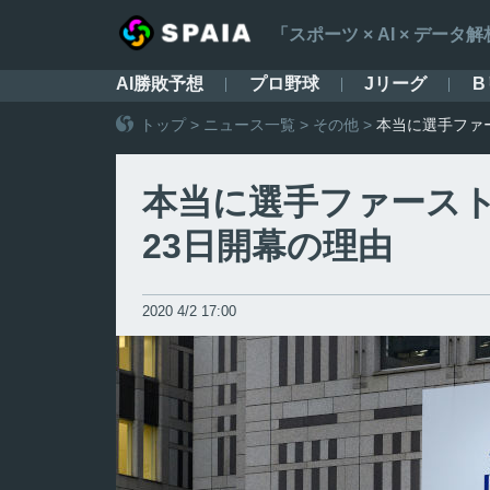
「スポーツ × AI × デ
AI勝敗予想
プロ野球
Jリーグ
B
トップ
>
ニュース一覧
>
その他
>
本当に選手ファ
本当に選手ファースト
23日開幕の理由
2020 4/2 17:00