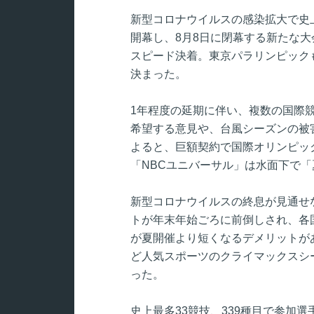
新型コロナウイルスの感染拡大で史
開幕し、8月8日に閉幕する新たな
スピード決着。東京パラリンピックも
決まった。
1年程度の延期に伴い、複数の国際競
希望する意見や、台風シーズンの被
よると、巨額契約で国際オリンピッ
「NBCユニバーサル」は水面下で
新型コロナウイルスの終息が見通せ
トが年末年始ごろに前倒しされ、各
が夏開催より短くなるデメリットが
ど人気スポーツのクライマックスシ
った。
史上最多33競技、339種目で参加