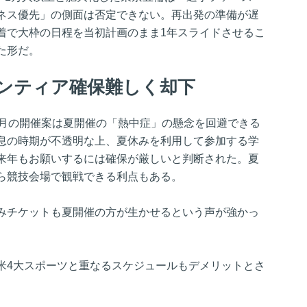
ネス優先」の側面は否定できない。再出発の準備が遅
着で大枠の日程を当初計画のまま1年スライドさせるこ
た形だ。
ランティア確保難しく却下
6月の開催案は夏開催の「熱中症」の懸念を回避できる
息の時期が不透明な上、夏休みを利用して参加する学
来年もお願いするには確保が厳しいと判断された。夏
ら競技会場で観戦できる利点もある。
みチケットも夏開催の方が生かせるという声が強かっ
米4大スポーツと重なるスケジュールもデメリットとさ