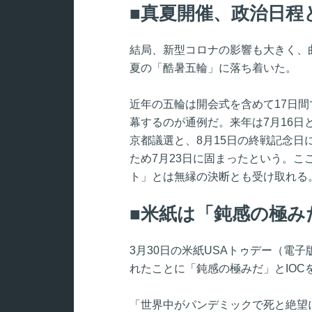
真夏開催、政治日程
結局、新型コロナの影響も大きく、
夏の「酷暑五輪」に落ち着いた。
近年の五輪は開会式を含めて17日
幕するのが通例だ。来年は7月16日
京都議選と、8月15日の終戦記念
ため7月23日に固まったという。
ト」とは無縁の決断とも受け取れる
米紙は「鈍感の極み
3月30日の米紙USAトゥデー（電
れたことに「鈍感の極みだ」とIOC
「世界中がパンデミックで死と絶望