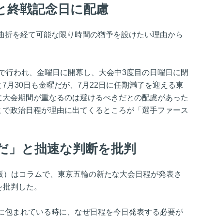
と終戦記念日に配慮
曲折を経て可能な限り時間の猶予を設けたい理由から
間で行われ、金曜日に開幕し、大会中3度目の日曜日に閉
と7月30日も金曜だが、7月22日に任期満了を迎える東
日に大会期間が重なるのは避けるべきだとの配慮があった
ここで政治日程が理由に出てくるところが「選手ファース
。
だ」と拙速な判断を批判
子版）はコラムで、東京五輪の新たな大会日程が発表さ
を批判した。
に包まれている時に、なぜ日程を今日発表する必要が