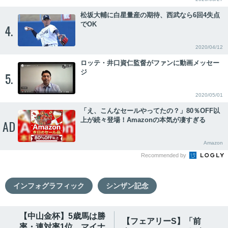
松坂大輔に白星量産の期待、西武なら6回4失点
でOK
4.
2020/04/12
ロッテ・井口資仁監督がファンに動画メッセー
ジ
5.
2020/05/01
「え、こんなセールやってたの？」80％OFF以
上が続々登場！Amazonの本気が凄すぎる
AD
Amazon
Recommended by
インフォグラフィック
シンザン記念
【中山金杯】5歳馬は勝
【フェアリーS】「前
率・連対率1位 マイナ