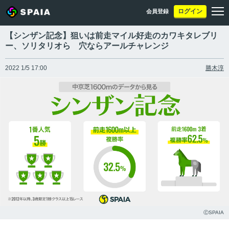
ログイン
会員登録
【シンザン記念】狙いは前走マイル好走のカワキタレブリ
ー、ソリタリオら 穴ならアールチャレンジ
2022 1/5 17:00
勝木淳
ⒸSPAIA