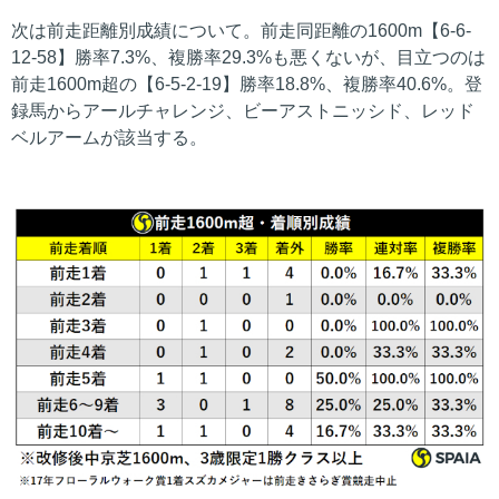
次は前走距離別成績について。前走同距離の1600m【6-6-
12-58】勝率7.3%、複勝率29.3%も悪くないが、目立つのは
前走1600m超の【6-5-2-19】勝率18.8%、複勝率40.6%。登
録馬からアールチャレンジ、ビーアストニッシド、レッド
ベルアームが該当する。