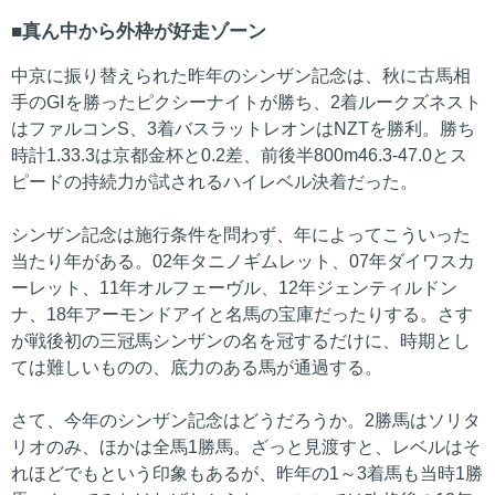
真ん中から外枠が好走ゾーン
中京に振り替えられた昨年のシンザン記念は、秋に古馬相
手のGⅠを勝ったピクシーナイトが勝ち、2着ルークズネスト
はファルコンS、3着バスラットレオンはNZTを勝利。勝ち
時計1.33.3は京都金杯と0.2差、前後半800m46.3-47.0とス
ピードの持続力が試されるハイレベル決着だった。
シンザン記念は施行条件を問わず、年によってこういった
当たり年がある。02年タニノギムレット、07年ダイワスカ
ーレット、11年オルフェーヴル、12年ジェンティルドン
ナ、18年アーモンドアイと名馬の宝庫だったりする。さす
が戦後初の三冠馬シンザンの名を冠するだけに、時期とし
ては難しいものの、底力のある馬が通過する。
さて、今年のシンザン記念はどうだろうか。2勝馬はソリタ
リオのみ、ほかは全馬1勝馬。ざっと見渡すと、レベルはそ
れほどでもという印象もあるが、昨年の1～3着馬も当時1勝