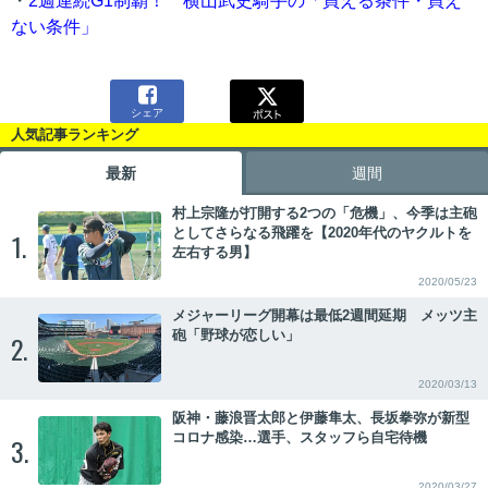
・
2週連続G1制覇！ 横山武史騎手の「買える条件・買え
ない条件」

シェア
人気記事ランキング
最新
週間
村上宗隆が打開する2つの「危機」、今季は主砲
としてさらなる飛躍を【2020年代のヤクルトを
1.
左右する男】
2020/05/23
メジャーリーグ開幕は最低2週間延期 メッツ主
砲「野球が恋しい」
2.
2020/03/13
阪神・藤浪晋太郎と伊藤隼太、長坂拳弥が新型
コロナ感染…選手、スタッフら自宅待機
3.
2020/03/27