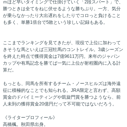
ｍほど早いタイミングで仕掛けていく「2段スパート」で、
勝つときは全てをねじ伏せるような勝ちぶり。一方、気分
が乗らなかったり大出遅れをしたりでコロっと負けること
も多く、単勝1倍台で5敗という珍しい記録もある。
ここまでランキングを見てきたが、現役で上位に加わって
きそうな馬といえば三冠牡馬のコントレイル。3歳シーズン
を終えた時点で獲得賞金は7億9611万円。来年のジャパン
カップや有馬記念を勝てば一気に上位が射程圏内に入る計
算だ。
もっとも、同馬を所有するチーム・ノースヒルズは海外遠
征に積極的なことでも知られる。JRA限定と言わず、高額
賞金のドバイミーティングや凱旋門賞を勝つようなら、前
人未到の獲得賞金20億円だって不可能ではないだろう。
《ライタープロフィール》
高橋楓。秋田県出身。