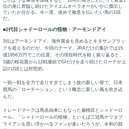
このような事情を加味すると、16年の長きにわたって賞金1
位の座に君臨し続けたテイエムオペラオーがいかに傑出し
ていたか分かる。今一度、改めて敬意を払いたい馬の1頭
だ。
2代目シャドーロールの怪物・アーモンドアイ
3位はアーモンドアイ。海外賞金も含めるとキタサンブラッ
クを超えるのだが、今回のテーマ、JRAだけの集計では15
億1956万円でこの位置。その現役時代を軽く振り返ると、
3歳の桜花賞から12戦連続でGⅠだけを走り続けたローテが上
記の2頭とは対照的。
一戦一戦を全力で走りすぎてしまう故の新しい形で、日本
競馬の「ローテーション」という概念に新しい風を吹き込
んだ。
トレードマークは馬名由来にもなった扁桃目とシャドーロ
ール。「シャドーロールの怪物」といえば三冠馬ナリタブ
ライアンを思い浮かべるファンが多いだろうが、令和の競