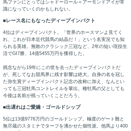
馬ファンにとってはシャドーロール＝アーモンドアイが常
識になっていくのかもしれない。
レース名にもなったディープインパクト
4位はディープインパクト。「世界のホースマンよ見てく
れ、これが日本近代競馬の結晶だ！」という名実況でも知
られる英雄。無敗のクラシック三冠など、2年の短い現役生
活でGⅠ7勝、14億5455万円を獲得した。
残念ながら19年にこの世を去ったディープインパクトだ
が、死してなお競馬界に残す影響は絶大。自身の名を冠し
た弥生賞ディープインパクト記念の改称に加え、なんとい
っても三冠牡馬コントレイルを輩出。種牡馬の父としても
今後は名前が残っていくことだろう。
出遅れはご愛嬌・ゴールドシップ
5位は13億9776万円のゴールドシップ。極度のゲート難と
無尽蔵のスタミナでターフを沸かせた個性派。他馬より400