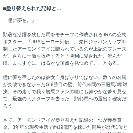
塗り替えられた記録と…
「瞳に夢を。」
顕著な活躍を残した馬をモチーフに作成されるJRAの公式
ポスター、「JRAヒーロー列伝」。先日ジャパンカップを
制したアーモンドアイに贈られているのが上記のフレーズ
だ。さらに一節を抜粋すると「勝利に愛された、澄んだ
瞳。まっすぐに、はるかな頂点を見つめて。」とある。
瞳に夢を宿したのは彼女自身ばかりではない。数々の名馬
が突破できなかったGⅠ8勝目の壁、前代未聞の三冠馬3頭対
決。その走りで我々競馬ファンの瞳にも鮮やかな夢を見せ
て、最強のままターフを去った。顕彰馬への選出も確実だ
ろう。
さて、アーモンドアイが塗り替えた記録の一つが獲得賞
金。3年強の現役生活で約19億円を稼いだ同馬が歴代1位と