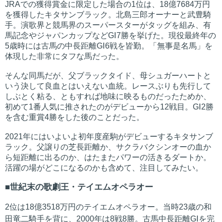
JRAでの獲得賞金に限定した場合の1位は、18億7684万円
を獲得したキタサンブラック。北島三郎オーナーと武豊騎
手。演歌界と競馬界のスーパースターがタッグを組み、有
馬記念やジャパンカップなどGⅠ7勝を挙げた。現役最終年の
5歳時には古馬の中長距離GⅠ6戦を皆勤。「無事是名馬」を
体現した非常にタフな馬だった。
そんな同馬だが、父ブラックタイド、母シュガーハートと
いう決して良血とはいえない血統。レースぶりも先行して
しぶとく粘る、ともすれば地味に映るものだったためか、
初めて1番人気に推されたのがデビューから12戦目。GⅠ2勝
を含む重賞4勝をした後のことだった。
2021年にはいよいよ初年度産駒がデビューするキタサンブ
ラック。父譲りの芝長距離か、サクラバクシンオーの血か
ら短距離に出るのか、はたまたパワーの活きるダートか。
活躍の場がどこになるのかも含めて、注目してみたい。
世紀末の歌劇王・テイエムオペラオー
2位は18億3518万円のテイエムオペラオー。当時23歳の和
田竜二騎手を背に、2000年は8戦8勝。古馬中長距離GⅠを完