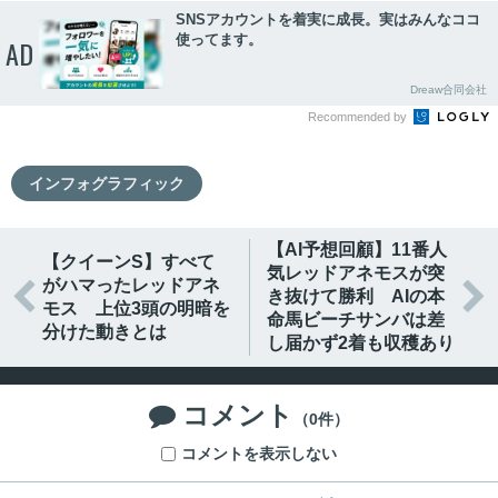
SNSアカウントを着実に成長。実はみんなココ
使ってます。
AD
Dreaw合同会社
Recommended by
インフォグラフィック
【AI予想回顧】11番人
【クイーンS】すべて
気レッドアネモスが突
がハマったレッドアネ


き抜けて勝利 AIの本
モス 上位3頭の明暗を
命馬ビーチサンバは差
分けた動きとは
し届かず2着も収穫あり
コメント

（0件）
コメントを表示しない