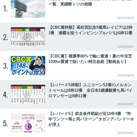
一覧、実績断トツの相模
1.
2023/08/10
【CBC賞枠順】高松宮記念5着馬レイピアは2枠
3番 連覇を狙うインビンシブルパパは6枠12番
2.
2026/08/07
【CBC賞】複勝率80%で軸に最適！夏の中京芝
1200m重賞で狙いたい特注血統【動画あり】
3.
2026/08/04
【レパードS枠順】ユニコーンS2着のメルカン
トゥールは8枠12番 全日本2歳優駿勝ち馬パイ
4.
ロマンサーは8枠11番
2026/08/07
【レパードS】前走条件戦組が近10年4勝 “昨
年ワンツー馬と同パターン”タガノアバンドーネ
5.
が浮上
2026/08/02