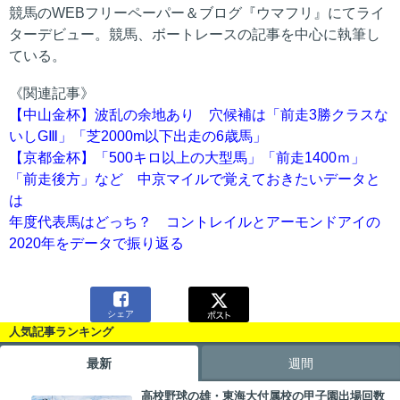
競馬のWEBフリーペーパー＆ブログ『ウマフリ』にてライ
ターデビュー。競馬、ボートレースの記事を中心に執筆し
ている。
《関連記事》
【中山金杯】波乱の余地あり 穴候補は「前走3勝クラスな
いしGⅢ」「芝2000m以下出走の6歳馬」
【京都金杯】「500キロ以上の大型馬」「前走1400ｍ」
「前走後方」など 中京マイルで覚えておきたいデータと
は
年度代表馬はどっち？ コントレイルとアーモンドアイの
2020年をデータで振り返る

シェア
人気記事ランキング
最新
週間
高校野球の雄・東海大付属校の甲子園出場回数