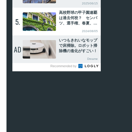
り優勝
2025/06/15
高校野球の甲子園連覇
は過去何校？ センバ
5.
5.
ツ、選手権、春夏、夏
春の連続優勝を振り返
2024/08/05
る
いつもきれいなモップ
で床掃除。ロボット掃
AD
AD
除機の進化がすごい！
Dreame
Recommended by