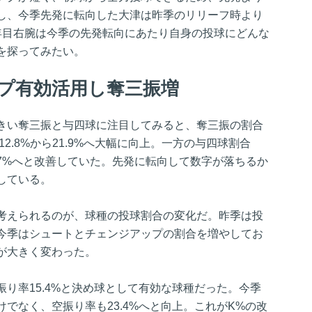
し、今季先発に転向した大津は昨季のリリーフ時より
年目右腕は今季の先発転向にあたり自身の投球にどんな
を探ってみたい。
プ有効活用し奪三振増
きい奪三振と与四球に注目してみると、奪三振の割合
2.8%から21.9%へ大幅に向上。一方の与四球割合
4.7%へと改善していた。先発に転向して数字が落ちるか
している。
考えられるのが、球種の投球割合の変化だ。昨季は投
今季はシュートとチェンジアップの割合を増やしてお
が大きく変わった。
り率15.4%と決め球として有効な球種だった。今季
でなく、空振り率も23.4%へと向上。これがK%の改