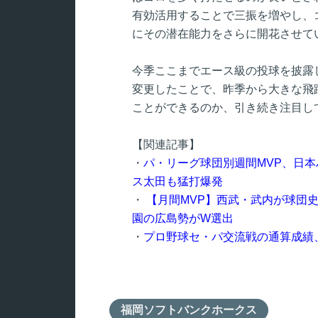
有効活用することで三振を増やし、
にその潜在能力をさらに開花させて
今季ここまでエース級の投球を披露
変更したことで、昨季から大きな飛
ことができるのか、引き続き注目し
【関連記事】
・
パ・リーグ球団別週間MVP、日本
ス太田も猛打爆発
・
【月間MVP】西武・武内が球団
園の広島勢がW選出
・
プロ野球セ・パ交流戦の通算成績
福岡ソフトバンクホークス