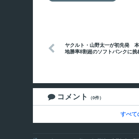
ヤクルト・山野太一が初先発 

地勝率8割超のソフトバンクに挑
コメント

（0件）
すべて