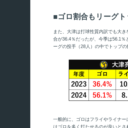
ゴロ割合もリーグト
また、大津は打球性質内訳でも大き
合が36.4％だったが、今季は56.
ーグの投手（28人）の中でトップ
一般的に、ゴロはフライやライナー
はゴロを多く打たせるのが良いとさ