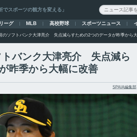
ータ解析でスポーツの観方を変える」
リーグ
高校野球
スポーツニュース
MLB
醒のソフトバンク大津亮介 失点減らすための2つのデータが昨季から
フトバンク大津亮介 失点減ら
タが昨季から大幅に改善
SPAIA編集部