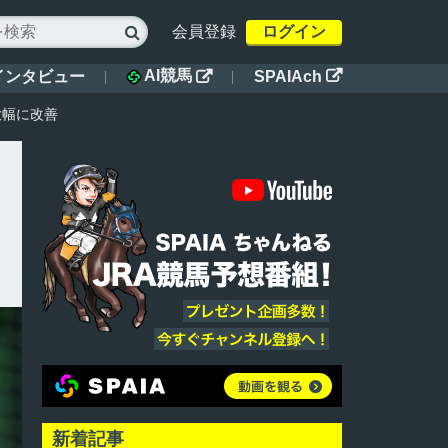
会員登録
ログイン

AI競馬
インタビュー
SPAIAch


大幅に改善
新着記事