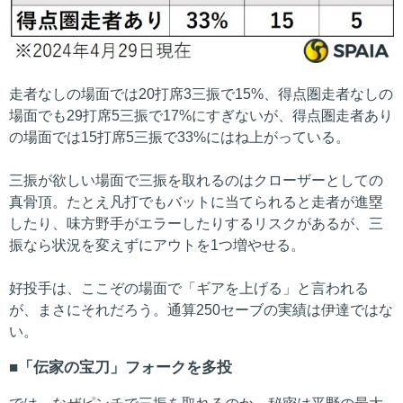
走者なしの場面では20打席3三振で15%、得点圏走者なしの
場面でも29打席5三振で17%にすぎないが、得点圏走者あり
の場面では15打席5三振で33%にはね上がっている。
三振が欲しい場面で三振を取れるのはクローザーとしての
真骨頂。たとえ凡打でもバットに当てられると走者が進塁
したり、味方野手がエラーしたりするリスクがあるが、三
振なら状況を変えずにアウトを1つ増やせる。
好投手は、ここぞの場面で「ギアを上げる」と言われる
が、まさにそれだろう。通算250セーブの実績は伊達ではな
い。
「伝家の宝刀」フォークを多投