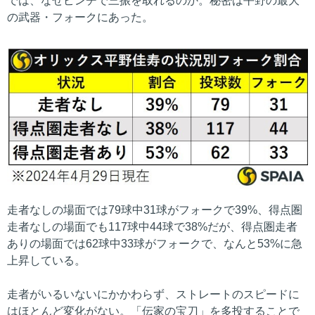
では、なぜピンチで三振を取れるのか。秘密は平野の最大
の武器・フォークにあった。
走者なしの場面では79球中31球がフォークで39%、得点圏
走者なしの場面でも117球中44球で38%だが、得点圏走者
ありの場面では62球中33球がフォークで、なんと53%に急
上昇している。
走者がいるいないにかかわらず、ストレートのスピードに
はほとんど変化がない。「伝家の宝刀」を多投することで