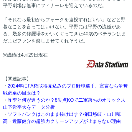
平野劇場は無事にフィナーレを迎えているのだ。
「それなら最初からフォークを連投すればいい」などと野
暮なことを言ってはいけない。平野には平野の流儀があ
る。幾多の修羅場をかいくぐってきた40歳のベテランはま
だまだファンを楽しませてくれそうだ。
※成績は4月29日現在
【関連記事】
・
2024年にFA権取得見込みのプロ野球選手、宣言なら争奪
戦必至の目玉は？
・
昨季と何が違うのか？8失点KOで二軍落ちのオリックス
山下舜平大をデータ分析
・
ソフトバンクはこのまま抜け出す？柳田悠岐・山川穂
高・近藤健介の超強力クリーンアップが止まらない理由