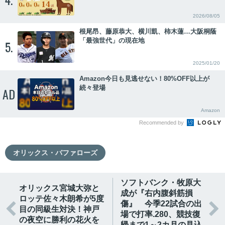
2026/08/05
根尾昂、藤原恭大、横川凱、柿木蓮…大阪桐蔭
「最強世代」の現在地
5.
2025/01/20
Amazon今日も見逃せない！80%OFF以上が
続々登場
AD
Amazon
Recommended by
オリックス・バファローズ
ソフトバンク・牧原大
オリックス宮城大弥と
成が『右内腹斜筋損
ロッテ佐々木朗希が5度
傷』 今季22試合の出


目の同級生対決！神戸
場で打率.280、競技復
の夜空に勝利の花火を
帰まで1～2カ月の見込