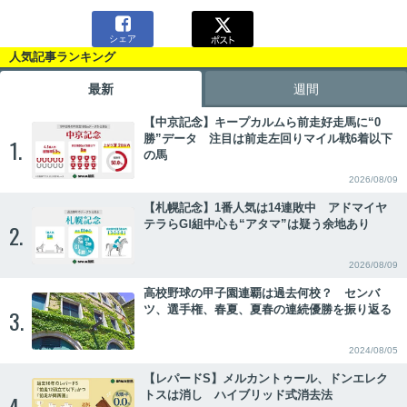

シェア
人気記事ランキング
最新
週間
【中京記念】キープカルムら前走好走馬に“0
勝”データ 注目は前走左回りマイル戦6着以下
1.
の馬
2026/08/09
【札幌記念】1番人気は14連敗中 アドマイヤ
テラらGⅠ組中心も“アタマ”は疑う余地あり
2.
2026/08/09
高校野球の甲子園連覇は過去何校？ センバ
ツ、選手権、春夏、夏春の連続優勝を振り返る
3.
2024/08/05
【レパードS】メルカントゥール、ドンエレク
トスは消し ハイブリッド式消去法
4.