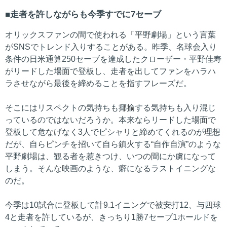
走者を許しながらも今季すでに7セーブ
オリックスファンの間で使われる「平野劇場」という言葉
がSNSでトレンド入りすることがある。昨季、名球会入り
条件の日米通算250セーブを達成したクローザー・平野佳寿
がリードした場面で登板し、走者を出してファンをハラハ
ラさせながら最後を締めることを指すフレーズだ。
そこにはリスペクトの気持ちも揶揄する気持ちも入り混じ
っているのではないだろうか。本来ならリードした場面で
登板して危なげなく3人でピシャリと締めてくれるのが理想
だが、自らピンチを招いて自ら鎮火する“自作自演”のような
平野劇場は、観る者を惹きつけ、いつの間にか虜になって
しまう。そんな映画のような、癖になるラストイニングな
のだ。
今季は10試合に登板して計9.1イニングで被安打12、与四球
4と走者を許しているが、きっちり1勝7セーブ1ホールドを