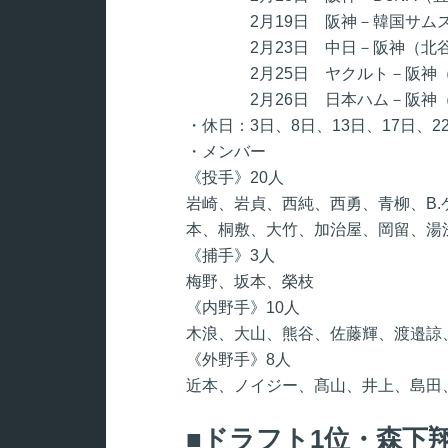
2月19日 阪神－韓国サムスン（
2月23日 中日－阪神（北谷・1
2月25日 ヤクルト－阪神（浦添
2月26日 日本ハム－阪神（名護
・休日：3日、8日、13日、17日、2
・メンバー
《投手》20人
岩崎、岩貞、西純、西勇、青柳、B.
本、桐敷、大竹、加治屋、岡留、湯
《捕手》3人
梅野、坂本、榮枝
《内野手》10人
木浪、大山、熊谷、佐藤輝、渡邉諒
《外野手》8人
近本、ノイジー、髙山、井上、島田
ドラフト1位・森下