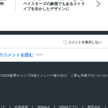

で昨
ベイスターズの象徴でもあるストラ
イプを生かしたデザインに
コメントを表示しない
のコメントを読む
（0件）
ス2023春季キャンプ日程とメンバー振り分け、二軍も沖縄でサバイバル
ついて
代表挨拶
SPAIAch
SPAIAアプリ
運営会社