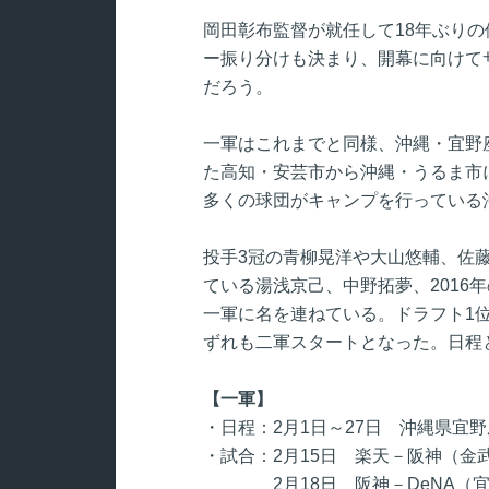
岡田彰布監督が就任して18年ぶり
ー振り分けも決まり、開幕に向けて
だろう。
一軍はこれまでと同様、沖縄・宜野
た高知・安芸市から沖縄・うるま市
多くの球団がキャンプを行っている
投手3冠の青柳晃洋や大山悠輔、佐
ている湯浅京己、中野拓夢、2016
一軍に名を連ねている。ドラフト1
ずれも二軍スタートとなった。日程
【一軍】
・日程：2月1日～27日 沖縄県宜
・試合：2月15日 楽天－阪神（金武
2月18日 阪神－DeNA（宜野