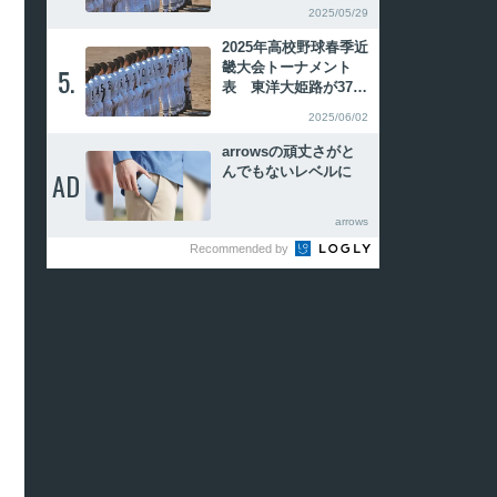
対決」制し11年ぶり優
2025/05/29
勝
2025年高校野球春季近
畿大会トーナメント
5.
5.
表 東洋大姫路が37年
ぶりVで秋春連覇
2025/06/02
arrowsの頑丈さがと
んでもないレベルに
AD
AD
arrows
Recommended by