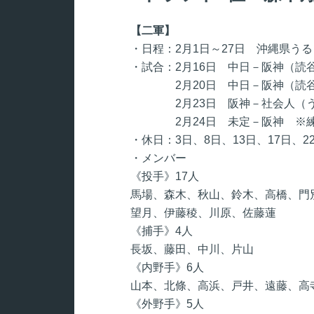
【二軍】
・日程：2月1日～27日 沖縄県う
・試合：2月16日 中日－阪神（読谷
2月20日 中日－阪神（読谷・1
2月23日 阪神－社会人（うるま
2月24日 未定－阪神 ※練
・休日：3日、8日、13日、17日、2
・メンバー
《投手》17人
馬場、森木、秋山、鈴木、高橋、門
望月、伊藤稜、川原、佐藤蓮
《捕手》4人
長坂、藤田、中川、片山
《内野手》6人
山本、北條、高浜、戸井、遠藤、高
《外野手》5人