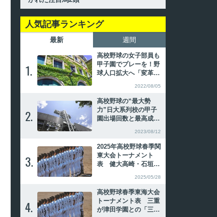
人気記事ランキング
最新
週間
高校野球の女子部員も
甲子園でプレーを！野
1.
1.
球人口拡大へ「変革の
時」
2022/08/05
高校野球の“最大勢
力”日大系列校の甲子
2.
2.
園出場回数と最高成
績、主なOB
2023/08/12
2025年高校野球春季関
東大会トーナメント
3.
3.
表 健大高崎・石垣元
気が3者連続三振締め
2025/05/28
で頂点
高校野球春季東海大会
トーナメント表 三重
4.
4.
が津田学園との「三重