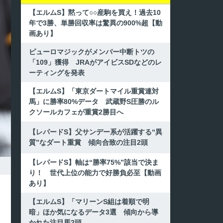
【エルムS】黙って○○産駒を買え！過去10
年で3勝、単勝回収率は驚異の900%超【動
画あり】
ピューロマジックがメンバー中断トツの
「109」獲得 JRAがアイビスSDなどのレ
ーティングを発表
【エルムS】「東京ダートマイル重賞連対
馬」に勝率80%データ 武蔵野S圧勝のル
クソールカフェが重賞2勝目へ
【レパードS】父サンデー系が活躍する“異
質”なダート重賞 傾向合致の注目2頭
【レパードS】軸は“勝率75%”該当で決ま
り！ 世代上位の能力で好勝負必至【動画
あり】
【エルムS】「マリーンS組は着順で明
暗」ほか気になるデータ3選 傾向から導
かれた注目馬2頭