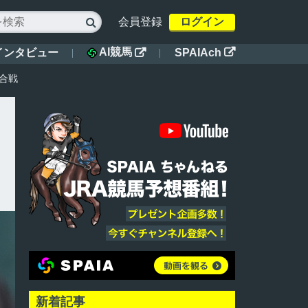
会員登録
ログイン

AI競馬
インタビュー
SPAIAch


合戦
新着記事