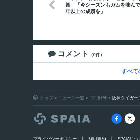

賞 「今シーズンもガムを噛ん
年以上の成績を」
コメント

（0件）
すべて
トップ
>
ニュース一覧
>
プロ野球
>
阪神タイガー
プライバシーポリシー
利用規約
SPAIAに