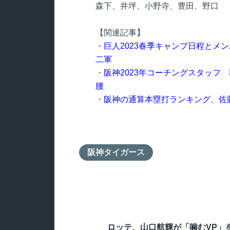
森下、井坪、小野寺、豊田、野口
【関連記事】
・
巨人2023春季キャンプ日程とメ
二軍
・
阪神2023年コーチングスタッフ
腰
・
阪神の通算本塁打ランキング、佐
阪神タイガース
ロッテ、山口航輝が「噛むVP」