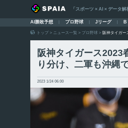
「スポーツ × AI × デ
AI勝敗予想
プロ野球
Jリーグ
B
トップ
>
ニュース一覧
>
プロ野球
>
阪神タイガー
阪神タイガース202
り分け、二軍も沖縄
2023 1/24 06:00