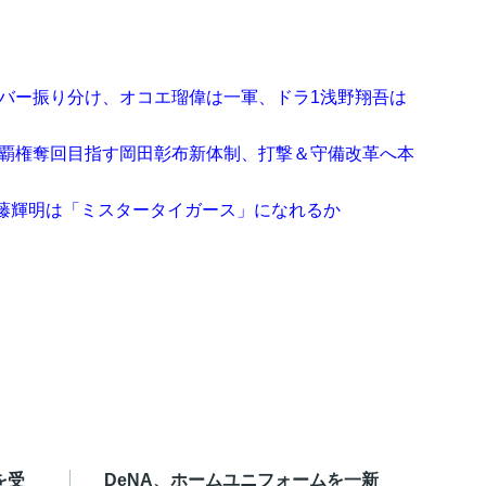
ンバー振り分け、オコエ瑠偉は一軍、ドラ1浅野翔吾は
 覇権奪回目指す岡田彰布新体制、打撃＆守備改革へ本
藤輝明は「ミスタータイガース」になれるか
を受
DeNA、ホームユニフォームを一新