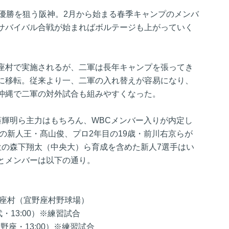
の優勝を狙う阪神。2月から始まる春季キャンプのメンバ
サバイバル合戦が始まればボルテージも上がっていく
座村で実施されるが、二軍は長年キャンプを張ってき
に移転。従来より一、二軍の入れ替えが容易になり、
沖縄で二軍の対外試合も組みやすくなった。
藤輝明ら主力はもちろん、WBCメンバー入りが内定し
年の新人王・髙山俊、プロ2年目の19歳・前川右京らが
位の森下翔太（中央大）ら育成を含めた新人7選手はい
とメンバーは以下の通り。
野座村（宜野座村野球場）
・13:00）※練習試合
座・13:00）※練習試合