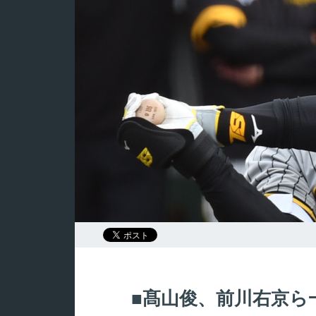
髙山俊、前川右京ら