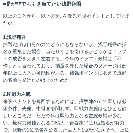
是が非でも引き当てたい浅野翔吾
以上のことから、以下の3つを優先補強ポイントとして挙げ
たい。
1.浅野翔吾
抽選だけは自分の力でどうにもならないが、浅野翔吾の指
名が重複した場合、当たりくじを引けるかどうかはドラフ
トの成否を大きく左右する。今年のドラフト候補は「不
作」とも言われており、抽選を外した場合のダメージは例
年以上に大きい可能性がある。補強ポイントにあえて浅野
の名前を挙げたのはそのためだ。
2.即戦力左腕
来季ペナントを奪回するためには、投手陣の立て直しは必
須条件。先発、中継ぎを問わず、即戦力左腕はぜひとも欲
しいところだ。ただ今年は即戦力となる左腕候補が少な
い。最有力候補となる白鴎大・曽谷龍平は1位指名が有力
で、浅野の1位指名を公表した巨人とは縁がなさそう。上位