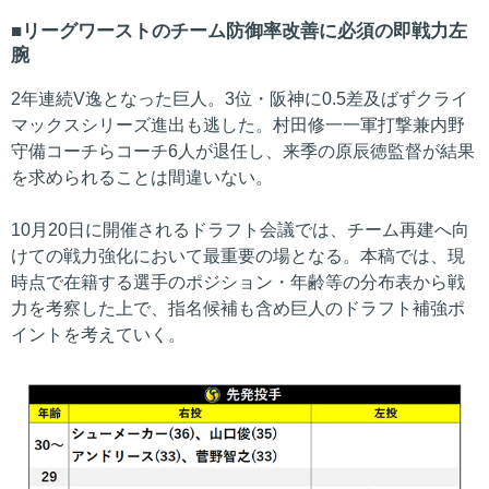
リーグワーストのチーム防御率改善に必須の即戦力左
腕
2年連続V逸となった巨人。3位・阪神に0.5差及ばずクライ
マックスシリーズ進出も逃した。村田修一一軍打撃兼内野
守備コーチらコーチ6人が退任し、来季の原辰徳監督が結果
を求められることは間違いない。
10月20日に開催されるドラフト会議では、チーム再建へ向
けての戦力強化において最重要の場となる。本稿では、現
時点で在籍する選手のポジション・年齢等の分布表から戦
力を考察した上で、指名候補も含め巨人のドラフト補強ポ
イントを考えていく。