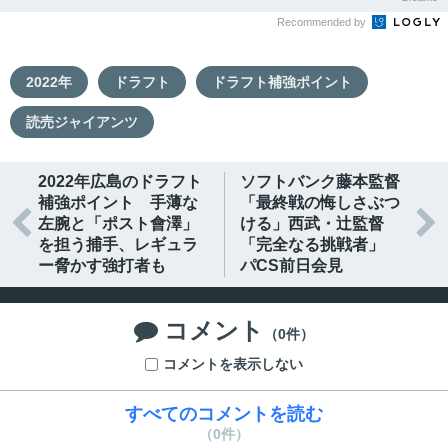
Recommended by
2022年
ドラフト
ドラフト補強ポイント
読売ジャイアンツ
2022年広島のドラフト
ソフトバンク藤本監督
補強ポイント 手薄な
「最終戦の悔しさぶつ


左腕と「ポスト會澤」
ける」西武・辻監督
を担う捕手、レギュラ
「完全なる挑戦者」
ー脅かす強打者も
パCS前日会見
コメント

（0件）
コメントを表示しない
すべてのコメントを読む
（0件）