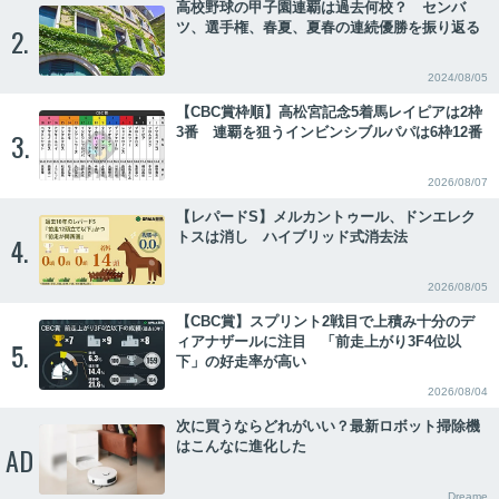
高校野球の甲子園連覇は過去何校？ センバ
ツ、選手権、春夏、夏春の連続優勝を振り返る
2.
2024/08/05
【CBC賞枠順】高松宮記念5着馬レイピアは2枠
3番 連覇を狙うインビンシブルパパは6枠12番
3.
2026/08/07
【レパードS】メルカントゥール、ドンエレク
トスは消し ハイブリッド式消去法
4.
2026/08/05
【CBC賞】スプリント2戦目で上積み十分のデ
ィアナザールに注目 「前走上がり3F4位以
5.
下」の好走率が高い
2026/08/04
次に買うならどれがいい？最新ロボット掃除機
はこんなに進化した
AD
Dreame