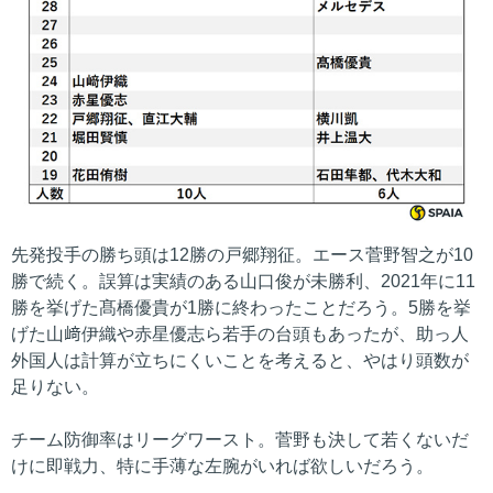
先発投手の勝ち頭は12勝の戸郷翔征。エース菅野智之が10
勝で続く。誤算は実績のある山口俊が未勝利、2021年に11
勝を挙げた髙橋優貴が1勝に終わったことだろう。5勝を挙
げた山﨑伊織や赤星優志ら若手の台頭もあったが、助っ人
外国人は計算が立ちにくいことを考えると、やはり頭数が
足りない。
チーム防御率はリーグワースト。菅野も決して若くないだ
けに即戦力、特に手薄な左腕がいれば欲しいだろう。