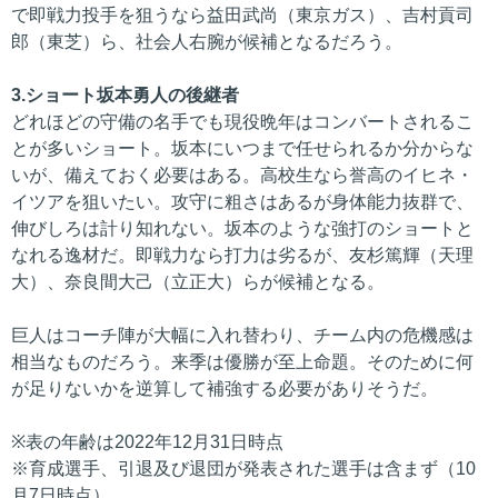
で即戦力投手を狙うなら益田武尚（東京ガス）、吉村貢司
郎（東芝）ら、社会人右腕が候補となるだろう。
3.ショート坂本勇人の後継者
どれほどの守備の名手でも現役晩年はコンバートされるこ
とが多いショート。坂本にいつまで任せられるか分からな
いが、備えておく必要はある。高校生なら誉高のイヒネ・
イツアを狙いたい。攻守に粗さはあるが身体能力抜群で、
伸びしろは計り知れない。坂本のような強打のショートと
なれる逸材だ。即戦力なら打力は劣るが、友杉篤輝（天理
大）、奈良間大己（立正大）らが候補となる。
巨人はコーチ陣が大幅に入れ替わり、チーム内の危機感は
相当なものだろう。来季は優勝が至上命題。そのために何
が足りないかを逆算して補強する必要がありそうだ。
※表の年齢は2022年12月31日時点
※育成選手、引退及び退団が発表された選手は含まず（10
月7日時点）