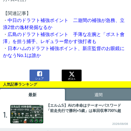
【関連記事】
・
中日のドラフト補強ポイント 二遊間の補強が急務、立
浪2世の逸材発掘なるか
・
広島のドラフト補強ポイント 手薄な左腕と「ポスト會
澤」を担う捕手、レギュラー脅かす強打者も
・
日本ハムのドラフト補強ポイント、新庄監督のお眼鏡に
かなうNo.1は誰か

シェア
人気記事ランキング
最新
週間
【エルムS】AIの本命はテーオーパスワード
「前走先行で勝利×5歳」は単回収率700%超
1.
2026/08/08