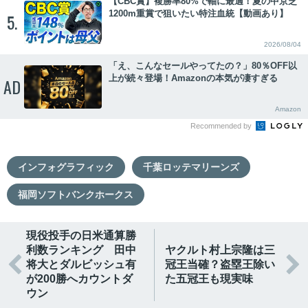
【CBC賞】複勝率80%で軸に最適！夏の中京芝
1200m重賞で狙いたい特注血統【動画あり】
5.
2026/08/04
「え、こんなセールやってたの？」80％OFF以
上が続々登場！Amazonの本気が凄すぎる
AD
Amazon
Recommended by
インフォグラフィック
千葉ロッテマリーンズ
福岡ソフトバンクホークス
現役投手の日米通算勝
利数ランキング 田中
ヤクルト村上宗隆は三


将大とダルビッシュ有
冠王当確？盗塁王除い
が200勝へカウントダ
た五冠王も現実味
ウン