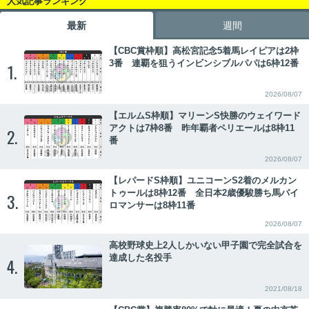
人気記事ランキング
最新
週間
【CBC賞枠順】高松宮記念5着馬レイピアは2枠
3番 連覇を狙うインビンシブルパパは6枠12番
1.
2026/08/07
【エルムS枠順】マリーンS快勝のウェイワード
アクトは7枠8番 昨年覇者ペリエールは8枠11
2.
番
2026/08/07
【レパードS枠順】ユニコーンS2着のメルカン
トゥールは8枠12番 全日本2歳優駿勝ち馬パイ
3.
ロマンサーは8枠11番
2026/08/07
高校野球史上2人しかいない甲子園で完全試合を
達成した名投手
4.
2021/08/18