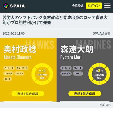
ログイン
会員登録
苦労人のソフトバンク奥村政稔と育成出身のロッテ森遼大
朗がプロ初勝利かけて先発
2022 8/29 11:00
SPAIA編集部
ⒸSPAIA