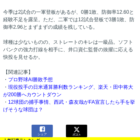
今季は2試合の一軍登板があるが、0勝1敗、防御率12.60と
経験不足を露呈。ただ、二軍では12試合登板で3勝1敗、防
御率2.96とまずまずの成績を残している。
球種は少ないものの、ストレートのキレは一級品。ソフト
バンクの強力打線を相手に、井口資仁監督の抜擢に応える
快投を見せるか。
【関連記事】
・
プロ野球AI勝敗予想
・
現役投手の日米通算勝利数ランキング、楽天・田中将大
が200勝へカウントダウン
・
12球団の捕手事情、西武・森友哉がFA宣言したら手を挙
げそうな球団は？

シェア