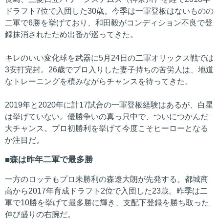
ドラフト7位で入団した30歳。今季は一軍登板はないものの
二軍で6勝を挙げており、和田毅がコンディション不良で登
録抹消されたため出番が巡ってきた。
キレのいい変化球を武器に5月24日の二軍オリックス戦では
3安打完封。26歳でプロ入りした妻子持ちの苦労人は、地道
なトレーニングを積みながらチャンスを待ってきた。
2019年と2020年に計17試合の一軍登板経験はあるが、白星
は挙げていない。優勝争いの真っ只中で、ついにつかんだ
大チャンス。プロ初勝利を挙げて今度こそヒーローとなる
か注目だ。
森は昨年二軍で最多勝
一方のロッテもプロ未勝利の森遼大朗が先発する。都城商
高から2017年育成ドラフト2位で入団した23歳。昨季は二
軍で10勝を挙げて最多勝に輝き、支配下登録を勝ち取った
伸び盛りの右腕だ。