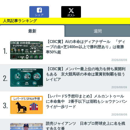

シェア
人気記事ランキング
最新
週間
【CBC賞】AIの本命はディアナザール 「ディ
ープの血×芝1400m以上で勝利歴あり」は複勝
1.
率50%超
2026/08/09
【CBC賞】メンバー最上位の地力を持ち展開利
もある 京大競馬研の本命は重賞初制覇を狙う
2.
レイピア
2026/08/09
【レパードS予想印まとめ】メルカントゥール
に本命集中 2番手以下は混戦もショウナンバン
3.
ライが一歩リード
2026/08/09
読売ジャイアンツ 日本プロ野球史上に名を残
す永久欠番