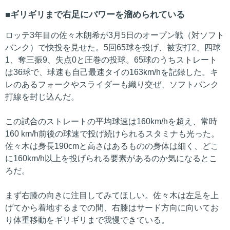
ギリギリまで右足にパワーを溜められている
ロッテ3年目の佐々木朗希が3月5日のオープン戦（対ソフト
バンク）で快投を見せた。5回65球を投げ、被安打2、四球
1、奪三振9、失点0と圧巻の投球。65球のうちストレート
は36球で、球速も自己最速タイの163km/hを記録した。キ
レのあるフォークやスライダーも織り交ぜ、ソフトバンク
打線を封じ込んだ。
この試合のストレートの平均球速は160km/hを超え、常時
160 km/h前後の球速で投げ続けられるスタミナも光った。
佐々木は身長190cmと高さはあるものの身体は細く、どこ
に160km/h以上を投げられる要素があるのか気になるとこ
ろだ。
まず右膝の向きに注目してみてほしい。佐々木は左足を上
げてから着地するまでの間、右膝はサード方向に向いてお
り体重移動をギリギリまで我慢できている。