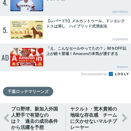
4.
2017/02/21
【レパードS】メルカントゥール、ドンエレク
トスは消し ハイブリッド式消去法
5.
2026/08/05
「え、こんなセールやってたの？」80％OFF以
上が続々登場！Amazonの本気が凄すぎる
AD
Amazon
Recommended by
千葉ロッテマリーンズ
プロ野球、新加入外国
ヤクルト・荒木貴裕の
人野手で有望なの
地味な存在感 チーム


は？ 過去の成功条件
に欠かせないマルチプ
から活躍を予想
レーヤー