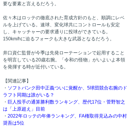
要な要素と言えるだろう。
佐々木はロッテの徹底された育成方針のもと、順調にレベ
ルを上げている。速球、変化球共にコントロールも安定
し、キャッチャーの要求通りに投球ができている。
150km/hに迫るフォークも大きな武器となるだろう。
井口資仁監督が今季は先発ローテーションで起用すること
を明言している20歳右腕。「令和の怪物」がいよいよ本領
を発揮する時が近付いている。
【関連記事】
・
ソフトバンク田中正義ついに覚醒か、5球団競合右腕のド
ラフト同期は誰がいる？
・
巨人投手の通算勝利数ランキング、歴代17位・菅野智之
は「上原超え」目前
・
2022年ロッテの年俸ランキング、FA権取得見込みの中村
奨吾は5位