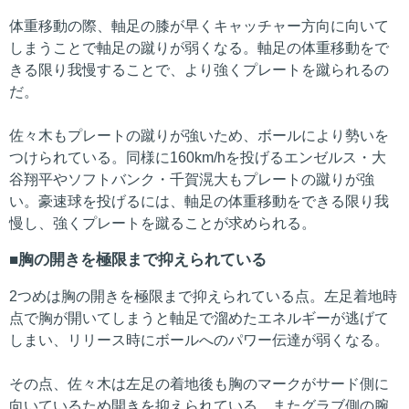
体重移動の際、軸足の膝が早くキャッチャー方向に向いて
しまうことで軸足の蹴りが弱くなる。軸足の体重移動をで
きる限り我慢することで、より強くプレートを蹴られるの
だ。
佐々木もプレートの蹴りが強いため、ボールにより勢いを
つけられている。同様に160km/hを投げるエンゼルス・大
谷翔平やソフトバンク・千賀滉大もプレートの蹴りが強
い。豪速球を投げるには、軸足の体重移動をできる限り我
慢し、強くプレートを蹴ることが求められる。
胸の開きを極限まで抑えられている
2つめは胸の開きを極限まで抑えられている点。左足着地時
点で胸が開いてしまうと軸足で溜めたエネルギーが逃げて
しまい、リリース時にボールへのパワー伝達が弱くなる。
その点、佐々木は左足の着地後も胸のマークがサード側に
向いているため開きを抑えられている。またグラブ側の腕