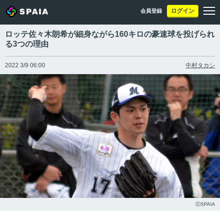
ログイン
会員登録
ロッテ佐々木朗希が細身ながら160キロの豪速球を投げられ
る3つの理由
2022 3/9 06:00
中村タカシ
ⒸSPAIA