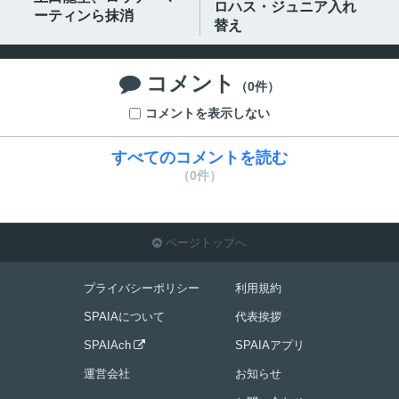
ロハス・ジュニア入れ
ーティンら抹消
替え
コメント

（0件）
コメントを表示しない
すべてのコメントを読む
（0件）
ページトップへ

プライバシーポリシー
利用規約
SPAIAについて
代表挨拶
SPAIAch
SPAIAアプリ

運営会社
お知らせ