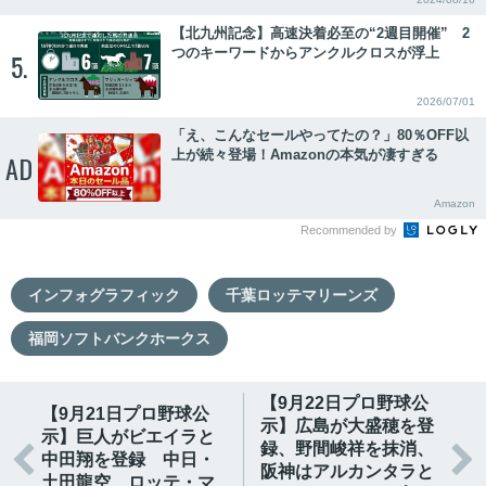
【北九州記念】高速決着必至の“2週目開催” 2
つのキーワードからアンクルクロスが浮上
5.
2026/07/01
「え、こんなセールやってたの？」80％OFF以
上が続々登場！Amazonの本気が凄すぎる
AD
Amazon
Recommended by
インフォグラフィック
千葉ロッテマリーンズ
福岡ソフトバンクホークス
【9月22日プロ野球公
【9月21日プロ野球公
示】広島が大盛穂を登
示】巨人がビエイラと
録、野間峻祥を抹消、


中田翔を登録 中日・
阪神はアルカンタラと
土田龍空、ロッテ・マ