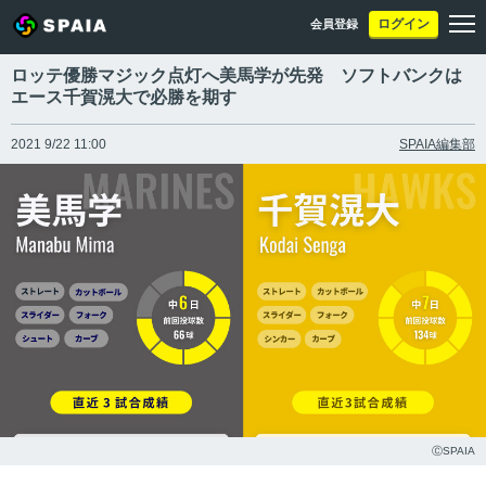
ログイン
会員登録
ロッテ優勝マジック点灯へ美馬学が先発 ソフトバンクは
エース千賀滉大で必勝を期す
2021 9/22 11:00
SPAIA編集部
ⒸSPAIA