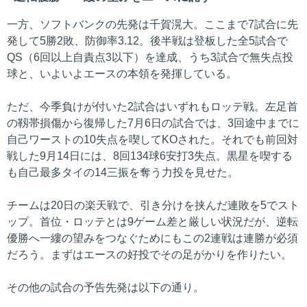
一方、ソフトバンクの先発は千賀滉大。ここまで7試合に先
発して5勝2敗、防御率3.12。後半戦は登板した全5試合で
QS（6回以上自責点3以下）を達成、うち3試合で無失点投
球と、いよいよエースの本領を発揮している。
ただ、今季負けが付いた2試合はいずれもロッテ戦。左足首
の靱帯損傷から復帰した7月6日の試合では、3回途中までに
自己ワーストの10失点を喫してKOされた。それでも前回対
戦した9月14日には、8回134球6安打3失点。黒星を喫する
も自己最多タイの14三振を奪う力投を見せた。
チームは20日の楽天戦で、引き分けを挟んだ連敗を5でスト
ップ。首位・ロッテとは9ゲーム差と厳しい状況だが、逆転
優勝へ一縷の望みをつなぐためにもこの2連戦は連勝が必須
だろう。まずはエースの好投でその足がかりを作りたい。
その他の試合の予告先発は以下の通り。