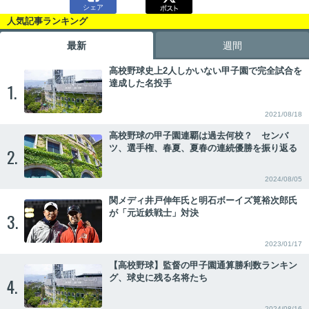
シェア
人気記事ランキング
最新
週間
高校野球史上2人しかいない甲子園で完全試合を
達成した名投手
1.
2021/08/18
高校野球の甲子園連覇は過去何校？ センバ
ツ、選手権、春夏、夏春の連続優勝を振り返る
2.
2024/08/05
関メディ井戸伸年氏と明石ボーイズ筧裕次郎氏
が「元近鉄戦士」対決
3.
2023/01/17
【高校野球】監督の甲子園通算勝利数ランキン
グ、球史に残る名将たち
4.
2024/08/16