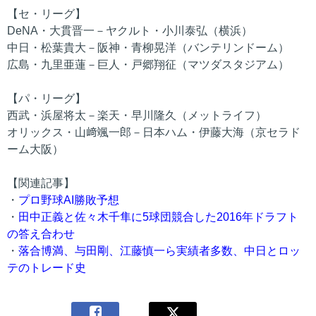
【セ・リーグ】
DeNA・大貫晋一－ヤクルト・小川泰弘（横浜）
中日・松葉貴大－阪神・青柳晃洋（バンテリンドーム）
広島・九里亜蓮－巨人・戸郷翔征（マツダスタジアム）
【パ・リーグ】
西武・浜屋将太－楽天・早川隆久（メットライフ）
オリックス・山﨑颯一郎－日本ハム・伊藤大海（京セラド
ーム大阪）
【関連記事】
・
プロ野球AI勝敗予想
・
田中正義と佐々木千隼に5球団競合した2016年ドラフト
の答え合わせ
・
落合博満、与田剛、江藤慎一ら実績者多数、中日とロッ
テのトレード史
