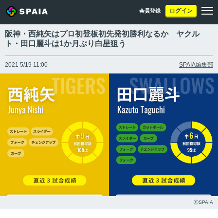
ログイン
会員登録
阪神・西純矢はプロ初登板初先発初勝利なるか ヤクル
ト・田口麗斗は1か月ぶり白星狙う
2021 5/19 11:00
SPAIA編集部
ⒸSPAIA