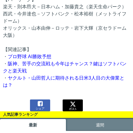
楽天・則本昂大－日本ハム・加藤貴之（楽天生命パーク）
西武・今井達也－ソフトバンク・松本裕樹（メットライフ
ドーム）
オリックス・山本由伸－ロッテ・岩下大輝（京セラドーム
大阪）
【関連記事】
・
プロ野球 AI勝敗予想
・
阪神、苦手の交流戦も今年はチャンス？鍵はソフトバン
クと楽天戦
・
ヤクルト・山田哲人に期待される日米3人目の大偉業と
は？

シェア
人気記事ランキング
最新
週間