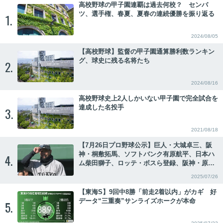
高校野球の甲子園連覇は過去何校？ センバ
ツ、選手権、春夏、夏春の連続優勝を振り返る
1.
2024/08/05
【高校野球】監督の甲子園通算勝利数ランキン
グ、球史に残る名将たち
2.
2024/08/16
高校野球史上2人しかいない甲子園で完全試合を
達成した名投手
3.
2021/08/18
【7月26日プロ野球公示】巨人・大城卓三、阪
神・桐敷拓馬、ソフトバンク有原航平、日本ハ
4.
ム柴田獅子、ロッテ・ボスら登録、阪神・原口
文仁、広島・中村健人ら抹消
2025/07/26
【東海S】9回中8勝「前走2着以内」がカギ 好
データ“三重奏”サンライズホークが本命
5.