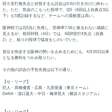
回５安打無失点と好投するも試合は0-0の引き分けに終わっ
た。ただ、気迫のこもった投球で、QS（6回以上自責点3以
下）も5度記録するなど、チームへの貢献度は高い。
阪神戦では2試合に先発し、防御率7.56と振るわない成績に
見えるが、前回対戦（4日）では、6回8安打4失点（自責
2）と、粘りの投球で猛攻をしのいでいた。
首位を快走する阪神の勢いを止めるためにも、4月20日以来
となる勝利をつかみ取りたい。
その他の試合の予告先発は以下の通り。
【セ・リーグ】
巨人・髙橋優貴－広島・九里亜蓮（東京ドーム）
DeNA・濵口遥大－中日・梅津晃大（横浜スタジアム）
【パ・リーグ】