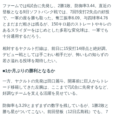
ファームでは6試合に先発し、2勝1敗、防御率3.44。直近の
登板となる9日ソフトバンク戦では、7回5安打2失点の好投
で、一軍の座を勝ち取った。奪三振率6.09、与四球率4.76
とまだまだ粗さは残るが、150キロ超のストレートやキレの
あるスライダーをはじめとした多彩な変化球は、一軍でも
十分通用するだろう。
相対するヤクルト打線は、前日に15安打14得点と絶好調。
デビュー戦としては手ごわい相手だが、怖いもの知らずの
若さ溢れる投球を期待したい。
1か月ぶりの勝利となるか
一方、ヤクルトの先発は田口麗斗。開幕前に巨人からトレ
ード移籍してきた左腕は、ここまで7試合に先発するなど、
好調なチームを支える活躍を見せている。
防御率も3.29とまずまずの数字を残しているが、1勝2敗と
勝ち星がついてこない。前回登板（12日広島戦）でも、７