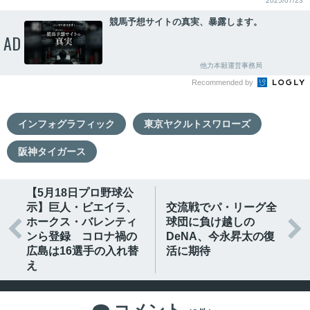
2025/07/23
競馬予想サイトの真実、暴露します。
AD
他力本願運営事務局
Recommended by
インフォグラフィック
東京ヤクルトスワローズ
阪神タイガース
【5月18日プロ野球公
示】巨人・ビエイラ、
交流戦でパ・リーグ全
ホークス・バレンティ
球団に負け越しの


ンら登録 コロナ禍の
DeNA、今永昇太の復
広島は16選手の入れ替
活に期待
え
