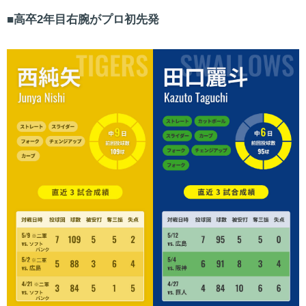
高卒2年目右腕がプロ初先発