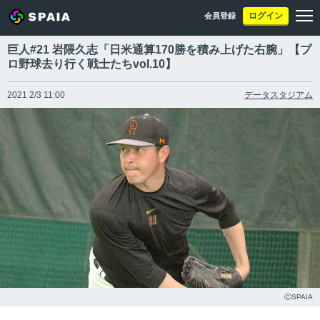
ログイン
会員登録
巨人#21 岩隈久志「日米通算170勝を積み上げた右腕」【プ
ロ野球去り行く戦士たちvol.10】
2021 2/3 11:00
データスタジアム
ⒸSPAIA