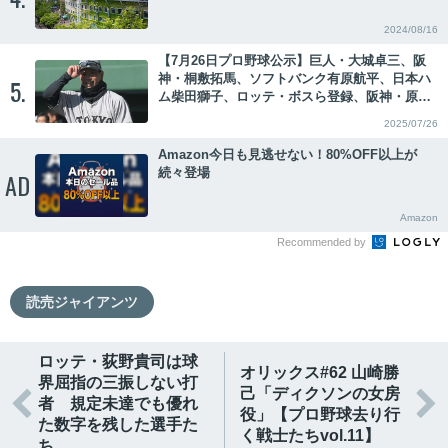
2024/08/16
【7月26日プロ野球公示】巨人・大城卓三、阪
神・桐敷拓馬、ソフトバンク有原航平、日本ハ
5.
ム柴田獅子、ロッテ・ボスら登録、阪神・原口
文仁、広島・中村健人ら抹消
2025/07/26
Amazon今日も見逃せない！80%OFF以上が
続々登場
AD
Amazon
Recommended by
読売ジャイアンツ
ロッテ・荻野貴司は球
オリックス#62 山崎勝
界屈指の三振しない打
己「ディクソンの女房


者 規定未達でも優れ
役」【プロ野球去り行
た数字を残した選手た
く戦士たちvol.11】
ち