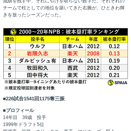
成績を残す中、それに引けを取らない数字だ。それぞれの
チームで柱としての地位を築いてきた右腕が、ひときわ輝
きを放ったシーズンだった。
226試合1541回1175奪三振
■プロフィール
14年目 39歳 投手
1999年ドラフト5位