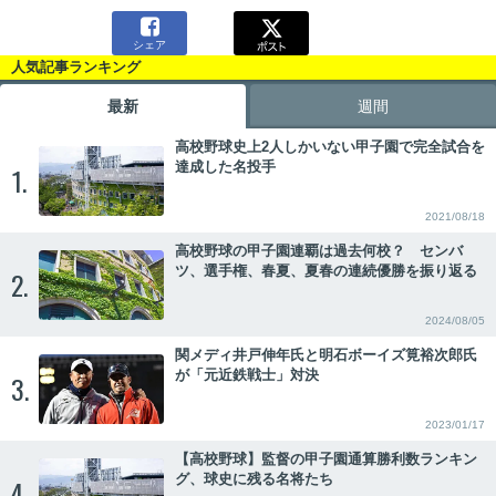

シェア
人気記事ランキング
最新
週間
高校野球史上2人しかいない甲子園で完全試合を
達成した名投手
1.
2021/08/18
高校野球の甲子園連覇は過去何校？ センバ
ツ、選手権、春夏、夏春の連続優勝を振り返る
2.
2024/08/05
関メディ井戸伸年氏と明石ボーイズ筧裕次郎氏
が「元近鉄戦士」対決
3.
2023/01/17
【高校野球】監督の甲子園通算勝利数ランキン
グ、球史に残る名将たち
4.