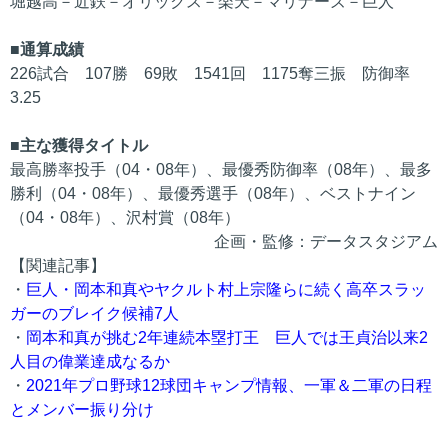
堀越高－近鉄－オリックス－楽天－マリナーズ－巨人
■通算成績
226試合 107勝 69敗 1541回 1175奪三振 防御率
3.25
■主な獲得タイトル
最高勝率投手（04・08年）、最優秀防御率（08年）、最多
勝利（04・08年）、最優秀選手（08年）、ベストナイン
（04・08年）、沢村賞（08年）
企画・監修：データスタジアム
【関連記事】
・
巨人・岡本和真やヤクルト村上宗隆らに続く高卒スラッ
ガーのブレイク候補7人
・
岡本和真が挑む2年連続本塁打王 巨人では王貞治以来2
人目の偉業達成なるか
・
2021年プロ野球12球団キャンプ情報、一軍＆二軍の日程
とメンバー振り分け