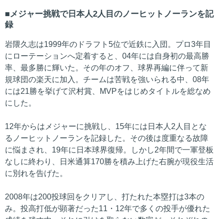
メジャー挑戦で日本人2人目のノーヒットノーランを記
録
岩隈久志は1999年のドラフト5位で近鉄に入団。プロ3年目
にローテーションへ定着すると、04年には自身初の最高勝
率、最多勝に輝いた。その年のオフ、球界再編に伴って新
規球団の楽天に加入。チームは苦戦を強いられる中、08年
には21勝を挙げて沢村賞、MVPをはじめタイトルを総なめ
にした。
12年からはメジャーに挑戦し、15年には日本人2人目とな
るノーヒットノーランを記録した。その後は度重なる故障
に悩まされ、19年に日本球界復帰。しかし2年間で一軍登板
なしに終わり、日米通算170勝を積み上げた右腕が現役生活
に別れを告げた。
2008年は200投球回をクリアし、打たれた本塁打は3本の
み。投高打低が顕著だった11・12年で多くの投手が優れた