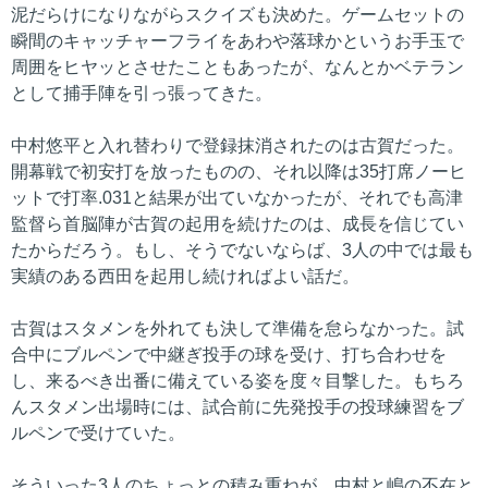
泥だらけになりながらスクイズも決めた。ゲームセットの
瞬間のキャッチャーフライをあわや落球かというお手玉で
周囲をヒヤッとさせたこともあったが、なんとかベテラン
として捕手陣を引っ張ってきた。
中村悠平と入れ替わりで登録抹消されたのは古賀だった。
開幕戦で初安打を放ったものの、それ以降は35打席ノーヒ
ットで打率.031と結果が出ていなかったが、それでも高津
監督ら首脳陣が古賀の起用を続けたのは、成長を信じてい
たからだろう。もし、そうでないならば、3人の中では最も
実績のある西田を起用し続ければよい話だ。
古賀はスタメンを外れても決して準備を怠らなかった。試
合中にブルペンで中継ぎ投手の球を受け、打ち合わせを
し、来るべき出番に備えている姿を度々目撃した。もちろ
んスタメン出場時には、試合前に先発投手の投球練習をブ
ルペンで受けていた。
そういった3人のちょっとの積み重ねが、中村と嶋の不在と