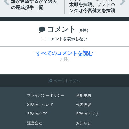


誰が達成するか？過去
太郎を抹消、ソフトバ
の達成投手一覧
ンクは今宮健太を抹消
コメント

（0件）
コメントを表示しない
すべてのコメントを読む
（0件）
ページトップへ

プライバシーポリシー
利用規約
SPAIAについて
代表挨拶
SPAIAch
SPAIAアプリ

運営会社
お知らせ