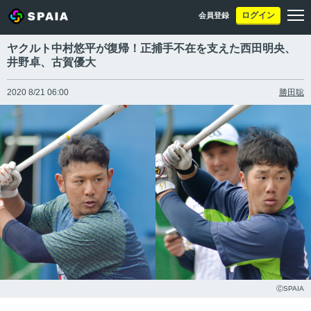
ログイン
会員登録
ヤクルト中村悠平が復帰！正捕手不在を支えた西田明央、
井野卓、古賀優大
2020 8/21 06:00
勝田聡
ⒸSPAIA