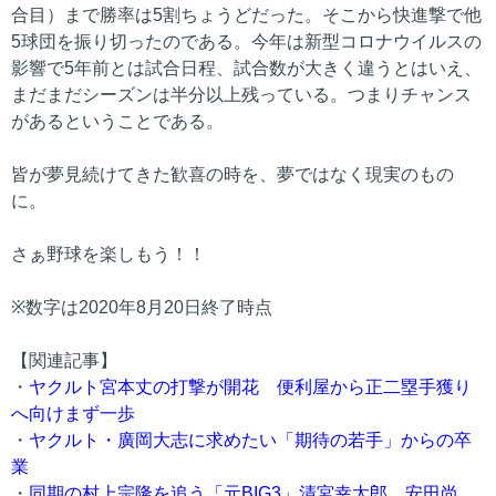
合目）まで勝率は5割ちょうどだった。そこから快進撃で他
5球団を振り切ったのである。今年は新型コロナウイルスの
影響で5年前とは試合日程、試合数が大きく違うとはいえ、
まだまだシーズンは半分以上残っている。つまりチャンス
があるということである。
皆が夢見続けてきた歓喜の時を、夢ではなく現実のもの
に。
さぁ野球を楽しもう！！
※数字は2020年8月20日終了時点
【関連記事】
・
ヤクルト宮本丈の打撃が開花 便利屋から正二塁手獲り
へ向けまず一歩
・
ヤクルト・廣岡大志に求めたい「期待の若手」からの卒
業
・
同期の村上宗隆を追う「元BIG3」清宮幸太郎、安田尚