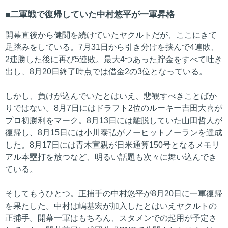
二軍戦で復帰していた中村悠平が一軍昇格
開幕直後から健闘を続けていたヤクルトだが、ここにきて
足踏みをしている。7月31日から引き分けを挟んで4連敗、
2連勝した後に再び5連敗。最大4つあった貯金をすべて吐き
出し、8月20日終了時点では借金2の3位となっている。
しかし、負けが込んでいたとはいえ、悲観すべきことばか
りではない。8月7日にはドラフト2位のルーキー吉田大喜が
プロ初勝利をマーク。8月13日には離脱していた山田哲人が
復帰し、8月15日には小川泰弘がノーヒットノーランを達成
した。8月17日には青木宣親が日米通算150号となるメモリ
アル本塁打を放つなど、明るい話題も次々に舞い込んでき
ている。
そしてもうひとつ。正捕手の中村悠平が8月20日に一軍復帰
を果たした。中村は嶋基宏が加入したとはいえヤクルトの
正捕手。開幕一軍はもちろん、スタメンでの起用が予定さ