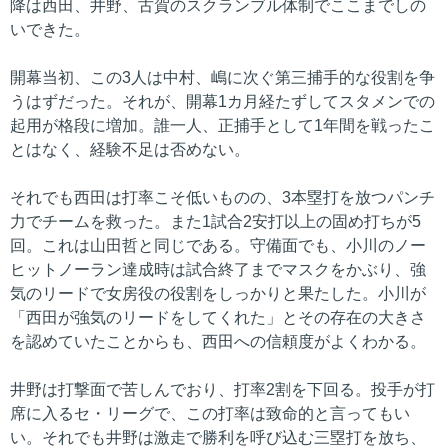
降は西田、井野、古賀のスクランブル体制でここまでしの
いできた。
開幕当初、この3人は中村、嶋に次ぐ第三捕手的な役割を争
うはずだった。それが、開幕1カ月経たずしてスタメンでの
起用が格段に増加。誰一人、正捕手として1年間を戦ったこ
とはなく、経験不足は否めない。
それでも西田は打率こそ低いものの、3本塁打を放つパンチ
力でチームを救った。また1試合2安打以上の固め打ちが5
回。これは山田哲と同じである。守備面でも、小川のノー
ヒットノーラン達成時は試合終了までマスクをかぶり、強
気のリードで女房役の役割をしっかりと果たした。小川が
「西田が強気のリードをしてくれた」とその存在の大きさ
を認めていたことからも、西田への信頼度がよくわかる。
井野は打撃面で苦しんでおり、打率2割を下回る。投手が打
席に入るセ・リーグで、この打率は致命的と言ってもい
い。それでも井野は激走で勝利を呼び込む三塁打を放ち、