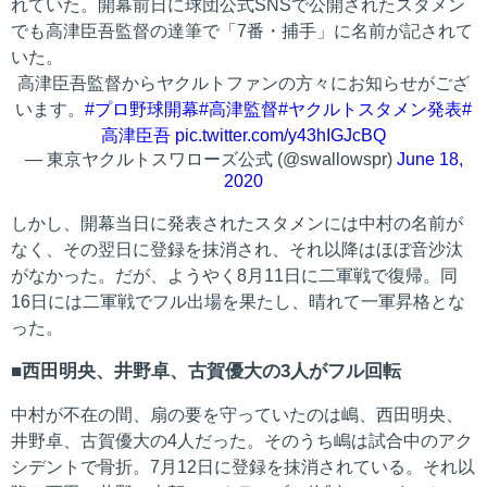
れていた。開幕前日に球団公式SNSで公開されたスタメン
でも高津臣吾監督の達筆で「7番・捕手」に名前が記されて
いた。
高津臣吾監督からヤクルトファンの方々にお知らせがござ
います。
#プロ野球開幕
#高津監督
#ヤクルトスタメン発表
#
高津臣吾
pic.twitter.com/y43hIGJcBQ
— 東京ヤクルトスワローズ公式 (@swallowspr)
June 18,
2020
しかし、開幕当日に発表されたスタメンには中村の名前が
なく、その翌日に登録を抹消され、それ以降はほぼ音沙汰
がなかった。だが、ようやく8月11日に二軍戦で復帰。同
16日には二軍戦でフル出場を果たし、晴れて一軍昇格とな
った。
西田明央、井野卓、古賀優大の3人がフル回転
中村が不在の間、扇の要を守っていたのは嶋、西田明央、
井野卓、古賀優大の4人だった。そのうち嶋は試合中のアク
シデントで骨折。7月12日に登録を抹消されている。それ以