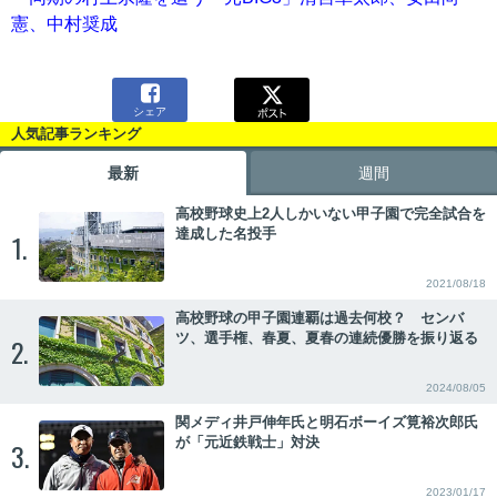
憲、中村奨成

シェア
人気記事ランキング
最新
週間
高校野球史上2人しかいない甲子園で完全試合を
達成した名投手
1.
2021/08/18
高校野球の甲子園連覇は過去何校？ センバ
ツ、選手権、春夏、夏春の連続優勝を振り返る
2.
2024/08/05
関メディ井戸伸年氏と明石ボーイズ筧裕次郎氏
が「元近鉄戦士」対決
3.
2023/01/17