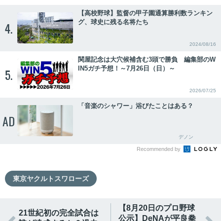
【高校野球】監督の甲子園通算勝利数ランキン
グ、球史に残る名将たち
4.
2024/08/16
関屋記念は大穴候補含む3頭で勝負 編集部のW
IN5ガチ予想！～7月26日（日）～
5.
2026/07/25
「音楽のシャワー」浴びたことはある？
AD
デノン
Recommended by
東京ヤクルトスワローズ
【8月20日のプロ野球
21世紀初の完全試合は
公示】DeNAが平良拳