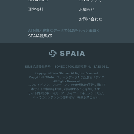
運営会社
お知らせ
お問い合わせ
AI予想と豊富なデータで競馬をもっと面白く
SPAIA競馬

ISMS認証登録番号：ISO/IEC 27001認証取得 No.ISA IS 0311
Copyright© Data Stadium All Rights Reserved.
Copyright©
SPAIA | スポーツデータAI予想解析メディア
All Rights Reserved.
スクレイピング、クローリングその他類似の手段を用いて
本サイトの情報を取得し利活用することを禁じます。
サイト内の記事・写真・アーカイブ・ドキュメントなど、
すべてのコンテンツの無断複写・転載を禁じます。