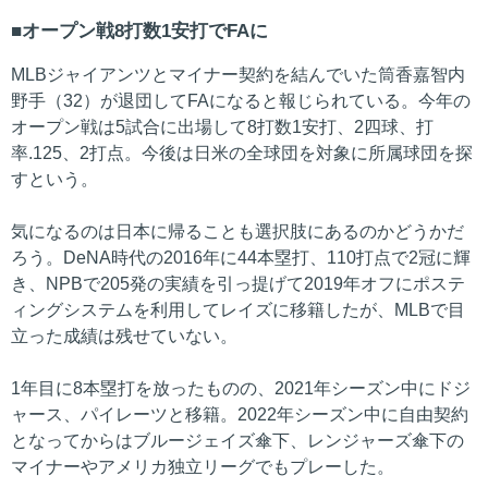
オープン戦8打数1安打でFAに
MLBジャイアンツとマイナー契約を結んでいた筒香嘉智内
野手（32）が退団してFAになると報じられている。今年の
オープン戦は5試合に出場して8打数1安打、2四球、打
率.125、2打点。今後は日米の全球団を対象に所属球団を探
すという。
気になるのは日本に帰ることも選択肢にあるのかどうかだ
ろう。DeNA時代の2016年に44本塁打、110打点で2冠に輝
き、NPBで205発の実績を引っ提げて2019年オフにポステ
ィングシステムを利用してレイズに移籍したが、MLBで目
立った成績は残せていない。
1年目に8本塁打を放ったものの、2021年シーズン中にドジ
ャース、パイレーツと移籍。2022年シーズン中に自由契約
となってからはブルージェイズ傘下、レンジャーズ傘下の
マイナーやアメリカ独立リーグでもプレーした。