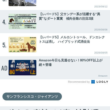
2023/08/12
【レパードS】父サンデー系が活躍する“異
質”なダート重賞 傾向合致の注目2頭
4.
2026/08/06
【レパードS】メルカントゥール、ドンエレク
トスは消し ハイブリッド式消去法
5.
2026/08/05
Amazon今日も見逃せない！80%OFF以上が
続々登場
AD
Amazon
Recommended by
サンフランシスコ・ジャイアンツ