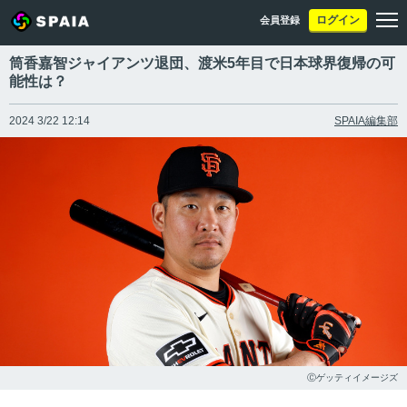
ログイン
会員登録
筒香嘉智ジャイアンツ退団、渡米5年目で日本球界復帰の可
能性は？
2024 3/22 12:14
SPAIA編集部
Ⓒゲッティイメージズ