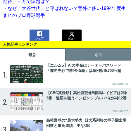
期待、一方で課題は？
・
なぜ「大谷世代」と呼ばれない？意外に多い1994年度生
まれのプロ野球選手

シェア
人気記事ランキング
最新
週間
【エルムS】AIの本命はテーオーパスワード
「前走先行で勝利×5歳」は単回収率700%超
1.
2026/08/08
【CBC賞枠順】高松宮記念5着馬レイピアは2枠
3番 連覇を狙うインビンシブルパパは6枠12番
2.
2026/08/07
高校野球の“最大勢力”日大系列校の甲子園出場
回数と最高成績、主なOB
3.