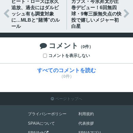
ピート・ローズは永久
カブス・今永昇太が圧
追放、過去にはダルビ
巻デビュー！6回無四


ッシュ有も調査対象
球・9奪三振無失点の快
に…MLBと“賭博”のル
投で嬉しいメジャー初
ール
白星
コメント

（0件）
コメントを表示しない
すべてのコメントを読む
（0件）
ページトップへ

プライバシーポリシー
利用規約
SPAIAについて
代表挨拶
SPAIAch
SPAIAアプリ
