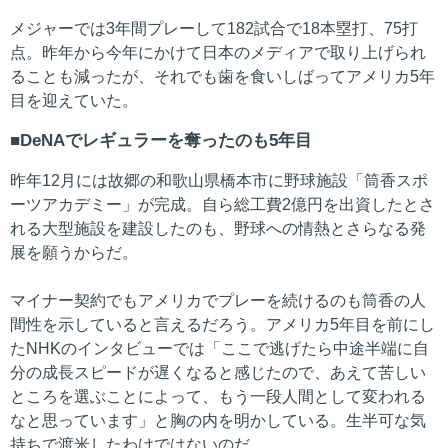
メジャーでは3年間プレーして182試合で18本塁打、75打
点。昨年から今年にかけて日本のメディアで取り上げられ
ることも減ったが、それでも歯を食いしばってアメリカ5年
目を迎えていた。
DeNAでレギュラーを奪ったのも5年目
昨年12月には故郷の和歌山県橋本市に野球施設「筒香スポ
ーツアカデミー」が完成。自ら総工費2億円を出資したとさ
れる大型施設を建設したのも、野球への情熱とさらなる発
展を願うからだ。
マイナー契約でもアメリカでプレーを続けるのも筒香の人
間性を示していると言えるだろう。アメリカ5年目を前にし
たNHKのインタビューでは「ここで逃げたら中途半端に自
分の成長スピードが遅くなると感じたので、あえて苦しい
ところを選ぶことによって、もう一段人間として変われる
なと思っています」と胸の内を明かしている。生半可な気
持ちで渡米したわけではないのだ。