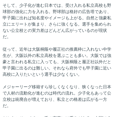
そして、少子化が進む日本では、受け入れる私立高校も野
球部の強化に力を入れる。野球部は格好の広告塔であり、
甲子園に出れば知名度やイメージも上がる。自然と強豪私
立にエリートが集まり、さらに強くなる。選手を集められ
ない公立校との実力差はどんどん広がっているのが現状
だ。
従って、近年は大阪桐蔭や履正社の推薦枠に入れない中学
生が、大阪以外の私立高校を選ぶことも多い。大阪では強
豪と言われる私立に入っても、大阪桐蔭と履正社以外だと
甲子園に出るのは難しい。それなら府外でも甲子園に近い
高校に入りたいという選手は少なくない。
メジャーリーグ移籍すら珍しくなくなり、狭くなった日本
で人材の流動化が進むのは時代の流れ。少子化もあって公
立校は統廃合が増えており、私立との格差は広がる一方
だ。