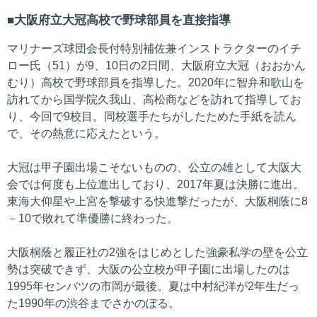
大阪府立大冠高校で野球部員を直接指導
マリナーズ球団会長付特別補佐兼インストラクターのイチ
ロー氏（51）が9、10日の2日間、大阪府立大冠（おおかん
むり）高校で野球部員を指導した。2020年に智弁和歌山を
訪れてから国学院久我山、高松商などを訪れて指導してお
り、今回で9校目。同校選手たちがしたためた手紙を読ん
で、その熱意に応えたという。
大冠は甲子園出場こそないものの、公立の雄として大阪大
会では何度も上位進出しており、2017年夏は決勝に進出。
東海大仰星や上宮を撃破する快進撃だったが、大阪桐蔭に8
－10で敗れて準優勝に終わった。
大阪桐蔭と履正社の2強をはじめとした強豪私学の壁を公立
勢は突破できず、大阪の公立校が甲子園に出場したのは
1995年センバツの市岡が最後。夏は中村紀洋が2年生だっ
た1990年の渋谷までさかのぼる。