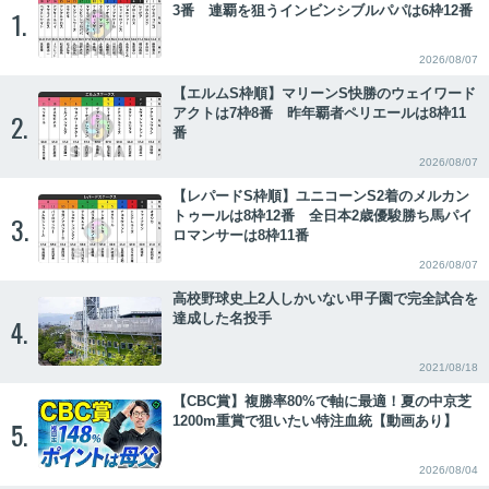
3番 連覇を狙うインビンシブルパパは6枠12番
1.
2026/08/07
【エルムS枠順】マリーンS快勝のウェイワード
アクトは7枠8番 昨年覇者ペリエールは8枠11
2.
番
2026/08/07
【レパードS枠順】ユニコーンS2着のメルカン
トゥールは8枠12番 全日本2歳優駿勝ち馬パイ
3.
ロマンサーは8枠11番
2026/08/07
高校野球史上2人しかいない甲子園で完全試合を
達成した名投手
4.
2021/08/18
【CBC賞】複勝率80%で軸に最適！夏の中京芝
1200m重賞で狙いたい特注血統【動画あり】
5.
2026/08/04