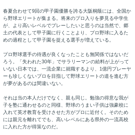
春夏合わせて9回の甲子園優勝を誇る大阪桐蔭には、全国か
ら野球エリートが集まる。将来のプロ入りを夢見る中学生
が、より高いレベルでプレーしたいと思うのは当然で、郷
土の代表として甲子園に行くことより、プロ野球に入るた
めの過程として甲子園を捉える選手が増えている。
プロ野球選手の待遇が良くなったことも無関係ではないだ
ろう。「失われた30年」でサラリーマンの給料が上がって
いない日本では、一流企業に就職するより、1億円プレーヤ
ーも珍しくないプロを目指して野球エリートの道を進む方
が夢があるのは間違いない。
それは当の本人だけでなく、親も同じ。勉強の得意な我が
子を塾に通わせるのと同様、野球のうまい子供は強豪校に
入れて英才教育を受けさせた方がプロに近付く。そのため
には親元を離れてでも、高いレベルにある県外の一流高校
に入れた方が得策なのだ。