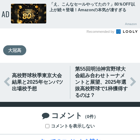
「え、こんなセールやってたの？」80％OFF以
上が続々登場！Amazonの本気が凄すぎる
AD
Amazon
Recommended by
大冠高
第55回明治神宮野球大
高校野球秋季東京大会
会組み合わせトーナメ


結果と2025年センバツ
ントと展望、2025年選
出場校予想
抜高校野球で1枠獲得す
るのは？
コメント

（0件）
コメントを表示しない