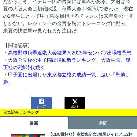
だからこそ、イチロー氏の言葉には重みがある。大冠は今
夏の大阪大会は初戦敗退、秋季大会も3回戦で敗れた。現在
の2年生にとって甲子園を目指せるチャンスは来年夏の一度
しかない。レジェンドの金言を胸にトレーニングに励み、
来夏の快進撃が見られるか注目だ。
【関連記事】
・
高校野球秋季近畿大会結果と2025年センバツ出場校予想
・
大阪公立校の甲子園出場回数ランキング、大阪桐蔭、履
正社の2強時代続く
・
甲子園に出場した東京都立校の成績一覧、遠い「聖地1
勝」

シェア
人気記事ランキング
最新
週間
【CBC賞枠順】高松宮記念5着馬レイピアは2枠