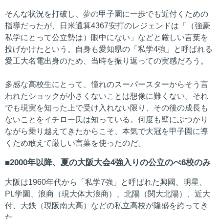
そんな状況を打破し、夢の甲子園に一歩でも近付くための
指導だったが、日米通算4367安打のレジェンドは「（強豪
私学にとって公立勢は）眼中にない」などと厳しい言葉を
投げかけたという。自身も愛知県の「私学4強」と呼ばれる
愛工大名電出身のため、当時を振り返っての実感だろう。
多感な高校生にとって、憧れのスーパースターからそう言
われたショックが小さくないことは想像に難くない。それ
でも現実を知った上で受け入れない限り、その後の成長も
ないことをイチロー氏は知っている。何度も壁にぶつかり
ながら乗り越えてきたからこそ、本気で大冠を甲子園に導
くため敢えて厳しい言葉を使ったのだ。
2000年以降、夏の大阪大会4強入りの公立のべ6校のみ
大阪は1960年代から「私学7強」と呼ばれた興國、明星、
PL学園、浪商（現大体大浪商）、北陽（関大北陽）、近大
付、大鉄（現阪南大高）などの私立高校が隆盛を誇ってき
た。