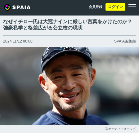
ログイン
会員登録
なぜイチロー氏は大冠ナインに厳しい言葉をかけたのか？
強豪私学と格差広がる公立校の現状
2024 11/12 06:00
SPAIA編集部
Ⓒゲッティイメージズ