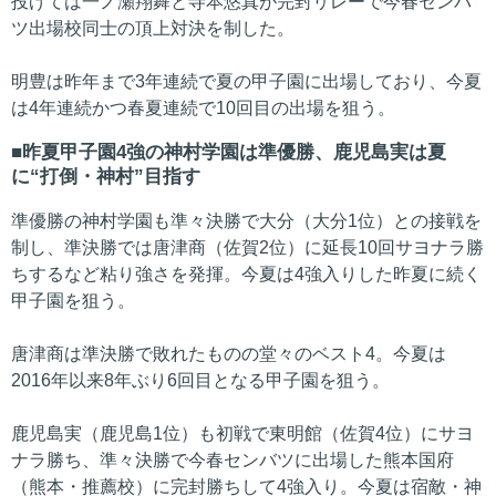
投げては一ノ瀬翔舞と寺本悠真が完封リレーで今春センバ
ツ出場校同士の頂上対決を制した。
明豊は昨年まで3年連続で夏の甲子園に出場しており、今夏
は4年連続かつ春夏連続で10回目の出場を狙う。
昨夏甲子園4強の神村学園は準優勝、鹿児島実は夏
に“打倒・神村”目指す
準優勝の神村学園も準々決勝で大分（大分1位）との接戦を
制し、準決勝では唐津商（佐賀2位）に延長10回サヨナラ勝
ちするなど粘り強さを発揮。今夏は4強入りした昨夏に続く
甲子園を狙う。
唐津商は準決勝で敗れたものの堂々のベスト4。今夏は
2016年以来8年ぶり6回目となる甲子園を狙う。
鹿児島実（鹿児島1位）も初戦で東明館（佐賀4位）にサヨ
ナラ勝ち、準々決勝で今春センバツに出場した熊本国府
（熊本・推薦校）に完封勝ちして4強入り。今夏は宿敵・神