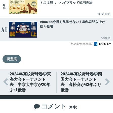
トスは消し ハイブリッド式消去法
5.
2026/08/05
Amazon今日も見逃せない！80%OFF以上が
続々登場
AD
Amazon
Recommended by
明豊高
2024年高校野球春季東
2024年高校野球春季四
海大会トーナメント
国大会トーナメント


表 中京大中京が20年
表 高松商が43年ぶり
ぶり優勝
優勝
コメント

（0件）