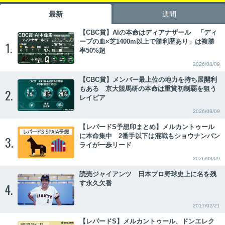
最新
週間
【CBC賞】AIの本命はディアナザール 「ディ
ープの血×芝1400m以上で勝利歴あり」は複勝
1.
率50%超
2026/08/09
【CBC賞】メンバー最上位の地力を持ち展開利
もある 京大競馬研の本命は重賞初制覇を狙う
2.
レイピア
2026/08/09
【レパードS予想印まとめ】メルカントゥール
に本命集中 2番手以下は混戦もショウナンバン
3.
ライが一歩リード
2026/08/09
読売ジャイアンツ 日本プロ野球史上に名を残
す永久欠番
4.
2017/02/21
【レパードS】メルカントゥール、ドンエレク