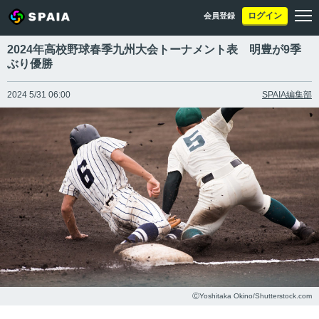
ログイン
会員登録
2024年高校野球春季九州大会トーナメント表 明豊が9季
ぶり優勝
2024 5/31 06:00
SPAIA編集部
ⒸYoshitaka Okino/Shutterstock.com