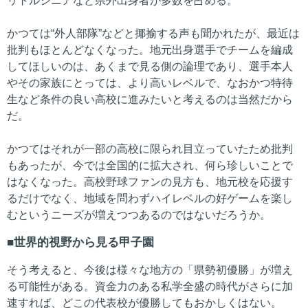
リトルシニアなど県外出身者が多数を占める。
かつては“外人部隊”などと揶揄する声も聞かれたが、最近は
批判もほとんどなくなった。地元出身選手でチームを編成
してほしいのは、あくまで見る側の論理であり、選手本人
やその家族にとっては、より高いレベルで、なおかつ特待
生など条件の良い高校に進みたいと考えるのは当然だから
だ。
かつてはそれが一部の高校に限られ目立っていたため批判
もあったが、今では全国的に拡大され、何ら珍しいことで
はなくなった。高校野球ファンの見方も、地元校を応援す
るだけでなく、地域を問わずハイレベルの好ゲームを楽し
むというニーズが増えつつあるのではないだろうか。
世界的視野から見る甲子園
そう考えると、今後は様々な地方の「県勢初優勝」が増え
る可能性がある。資金力のある私学全盛の時代がさらに加
速すれば、どこの代表校が優勝してもおかしくはない。