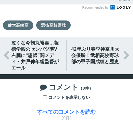
Amazon
Recommended by
健大高崎高
選抜高校野球
泣くな今朝丸裕喜…報
徳学園のセンバツ準V
42年ぶり春季神奈川大


右腕に“恩師”関メデ
会優勝！武相高校野球
ィ・井戸伸年総監督が
部の甲子園成績と歴史
エール
コメント

（0件）
コメントを表示しない
すべてのコメントを読む
（0件）