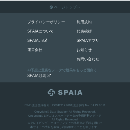
ページトップへ

プライバシーポリシー
利用規約
SPAIAについて
代表挨拶
SPAIAch
SPAIAアプリ

運営会社
お知らせ
お問い合わせ
AI予想と豊富なデータで競馬をもっと面白く
SPAIA競馬

ISMS認証登録番号：ISO/IEC 27001認証取得 No.ISA IS 0311
Copyright© Data Stadium All Rights Reserved.
Copyright©
SPAIA | スポーツデータAI予想解析メディア
All Rights Reserved.
スクレイピング、クローリングその他類似の手段を用いて
本サイトの情報を取得し利活用することを禁じます。