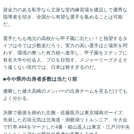
資金力のある私学なら立派な室内練習場を建設して優秀な
指導者を招き、全国から有望な選手を集めることは可能
だ。
選手たちも地元の高校から甲子園に出たい！と熱望するタ
イプは今では少数派だろう。実力の高い選手ほど場所を問
わず、環境の整った有力校へ進学し、甲子園をステップに
有名大学や社会人、プロを目指す。メジャーリーグさえそ
う遠くない現代では、日本は狭すぎるのだ。
今や県外出身者多数は当たり前
優勝した健大高崎のメンバーの出身チームを見るだけでも
よく分かる。
決勝で最後を締めた左腕・佐藤龍月は東京城南ボーイズ、
先発した石垣元気は北海道・洞爺湖リトルシニア、今大会
で打率.444をマークした4番・箱山遥人は東京・江戸川中央