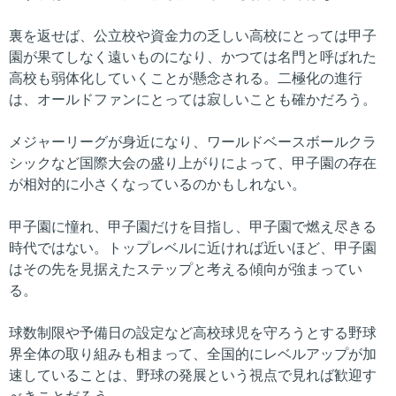
裏を返せば、公立校や資金力の乏しい高校にとっては甲子
園が果てしなく遠いものになり、かつては名門と呼ばれた
高校も弱体化していくことが懸念される。二極化の進行
は、オールドファンにとっては寂しいことも確かだろう。
メジャーリーグが身近になり、ワールドベースボールクラ
シックなど国際大会の盛り上がりによって、甲子園の存在
が相対的に小さくなっているのかもしれない。
甲子園に憧れ、甲子園だけを目指し、甲子園で燃え尽きる
時代ではない。トップレベルに近ければ近いほど、甲子園
はその先を見据えたステップと考える傾向が強まってい
る。
球数制限や予備日の設定など高校球児を守ろうとする野球
界全体の取り組みも相まって、全国的にレベルアップが加
速していることは、野球の発展という視点で見れば歓迎す