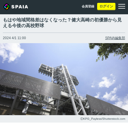
ログイン
会員登録
もはや地域間格差はなくなった？健大高崎の初優勝から見
える今後の高校野球
2024 4/1 11:00
SPAIA編集部
ⒸKPG_Payless/Shutterstock.com