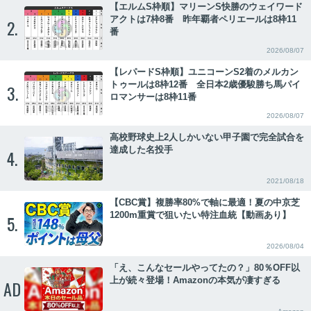
【エルムS枠順】マリーンS快勝のウェイワード
アクトは7枠8番 昨年覇者ペリエールは8枠11
2.
番
2026/08/07
【レパードS枠順】ユニコーンS2着のメルカン
トゥールは8枠12番 全日本2歳優駿勝ち馬パイ
3.
ロマンサーは8枠11番
2026/08/07
高校野球史上2人しかいない甲子園で完全試合を
達成した名投手
4.
2021/08/18
【CBC賞】複勝率80%で軸に最適！夏の中京芝
1200m重賞で狙いたい特注血統【動画あり】
5.
2026/08/04
「え、こんなセールやってたの？」80％OFF以
上が続々登場！Amazonの本気が凄すぎる
AD