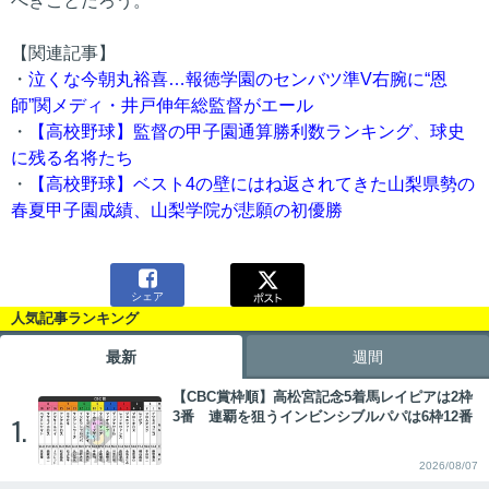
べきことだろう。
【関連記事】
・
泣くな今朝丸裕喜…報徳学園のセンバツ準V右腕に“恩
師”関メディ・井戸伸年総監督がエール
・
【高校野球】監督の甲子園通算勝利数ランキング、球史
に残る名将たち
・
【高校野球】ベスト4の壁にはね返されてきた山梨県勢の
春夏甲子園成績、山梨学院が悲願の初優勝

シェア
人気記事ランキング
最新
週間
【CBC賞枠順】高松宮記念5着馬レイピアは2枠
3番 連覇を狙うインビンシブルパパは6枠12番
1.
2026/08/07