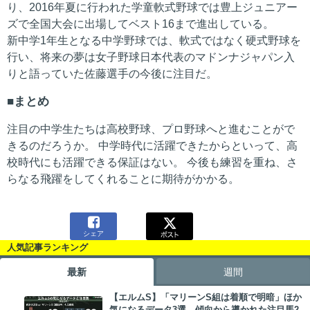
り、2016年夏に行われた学童軟式野球では豊上ジュニアー
ズで全国大会に出場してベスト16まで進出している。
新中学1年生となる中学野球では、軟式ではなく硬式野球を
行い、将来の夢は女子野球日本代表のマドンナジャパン入
りと語っていた佐藤選手の今後に注目だ。
まとめ
注目の中学生たちは高校野球、プロ野球へと進むことがで
きるのだろうか。 中学時代に活躍できたからといって、高
校時代にも活躍できる保証はない。 今後も練習を重ね、さ
らなる飛躍をしてくれることに期待がかかる。

シェア
人気記事ランキング
最新
週間
【エルムS】「マリーンS組は着順で明暗」ほか
気になるデータ3選 傾向から導かれた注目馬2