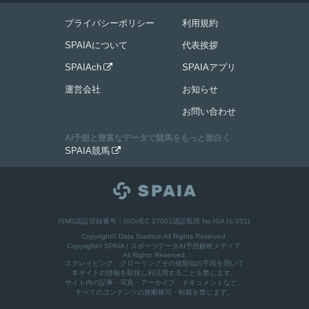
プライバシーポリシー
利用規約
SPAIAについて
代表挨拶
SPAIAch
SPAIAアプリ

運営会社
お知らせ
お問い合わせ
AI予想と豊富なデータで競馬をもっと面白く
SPAIA競馬

ISMS認証登録番号：ISO/IEC 27001認証取得 No.ISA IS 0311
Copyright© Data Stadium All Rights Reserved.
Copyright©
SPAIA | スポーツデータAI予想解析メディア
All Rights Reserved.
スクレイピング、クローリングその他類似の手段を用いて
本サイトの情報を取得し利活用することを禁じます。
サイト内の記事・写真・アーカイブ・ドキュメントなど、
すべてのコンテンツの無断複写・転載を禁じます。