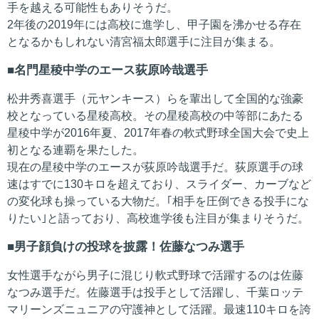
手を越える可能性もありそうだ。
2年後の2019年には高校に進学し、甲子園を沸かせる存在
となるかもしれない清宮福太郎選手に注目が集まる。
名門星稜中学のエース荻原吟哉選手
松井秀喜選手（元ヤンキース）らを輩出して全国的な強豪
校となっている星稜高校。その星稜高校の中等部にあたる
星稜中学が2016年夏、2017年春の軟式野球全国大会で史上
初となる連覇を果たした。
現在の星稜中学のエースが荻原吟哉選手だ。荻原選手の球
速はすでに130キロを超えており、スライダー、カーブなど
の変化球も操っている大物だ。｢相手を圧倒できる投手にな
りたい｣と語っており、高校進学後も注目が集まりそうだ。
男子顔負けの投球を披露！佐藤なつみ選手
女性選手ながら男子に混じり軟式野球で活躍するのは佐藤
なつみ選手だ。佐藤選手は投手として活躍し、千葉ロッテ
マリーンズニュニアの守護神として活躍。最速110キロを誇