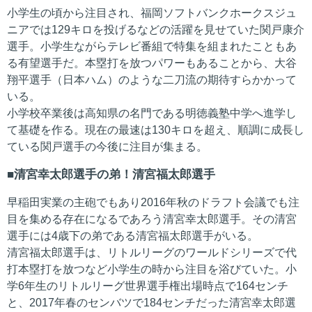
小学生の頃から注目され、福岡ソフトバンクホークスジュ
ニアでは129キロを投げるなどの活躍を見せていた関戸康介
選手。小学生ながらテレビ番組で特集を組まれたこともあ
る有望選手だ。本塁打を放つパワーもあることから、大谷
翔平選手（日本ハム）のような二刀流の期待すらかかって
いる。
小学校卒業後は高知県の名門である明徳義塾中学へ進学し
て基礎を作る。現在の最速は130キロを超え、順調に成長し
ている関戸選手の今後に注目が集まる。
清宮幸太郎選手の弟！清宮福太郎選手
早稲田実業の主砲でもあり2016年秋のドラフト会議でも注
目を集める存在になるであろう清宮幸太郎選手。その清宮
選手には4歳下の弟である清宮福太郎選手がいる。
清宮福太郎選手は、リトルリーグのワールドシリーズで代
打本塁打を放つなど小学生の時から注目を浴びていた。小
学6年生のリトルリーグ世界選手権出場時点で164センチ
と、2017年春のセンバツで184センチだった清宮幸太郎選