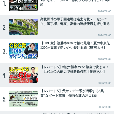
1.
頭
2026/08/05
高校野球の甲子園連覇は過去何校？ センバ
ツ、選手権、春夏、夏春の連続優勝を振り返る
2.
2024/08/05
【CBC賞】複勝率80%で軸に最適！夏の中京芝
1200m重賞で狙いたい特注血統【動画あり】
3.
2026/08/04
【レパードS】軸は“勝率75%”該当で決まり！
世代上位の能力で好勝負必至【動画あり】
4.
2026/08/05
【レパードS】父サンデー系が活躍する“異
質”なダート重賞 傾向合致の注目2頭
5.
2026/08/06