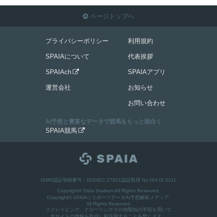
ページトップへ

プライバシーポリシー
利用規約
SPAIAについて
代表挨拶
SPAIAch
SPAIAアプリ

運営会社
お知らせ
お問い合わせ
AI予想と豊富なデータで競馬をもっと面白く
SPAIA競馬

ISMS認証登録番号：ISO/IEC 27001認証取得 No.ISA IS 0311
Copyright© Data Stadium All Rights Reserved.
Copyright©
SPAIA | スポーツデータAI予想解析メディア
All Rights Reserved.
スクレイピング、クローリングその他類似の手段を用いて
本サイトの情報を取得し利活用することを禁じます。