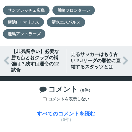
サンフレッチェ広島
川崎フロンターレ
横浜F・マリノス
清水エスパルス
鹿島アントラーズ
【J1残留争い】必要な
走るサッカーはもう古
勝ち点と各クラブの補


い？Jリーグの順位に直
強は？残すは運命の12
結するスタッツとは
試合
コメント

（0件）
コメントを表示しない
すべてのコメントを読む
（0件）