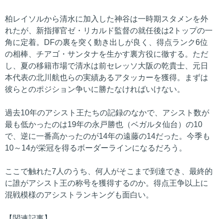
柏レイソルから清水に加入した神谷は一時期スタメンを外
れたが、新指揮官ゼ・リカルド監督の就任後は2トップの一
角に定着。DFの裏を突く動き出しが良く、得点ランク6位
の相棒、チアゴ・サンタナを生かす裏方役に徹する。ただ
し、夏の移籍市場で清水は前セレッソ大阪の乾貴士、元日
本代表の北川航也らの実績あるアタッカーを獲得。まずは
彼らとのポジション争いに勝たなければいけない。
過去10年のアシスト王たちの記録のなかで、アシスト数が
最も低かったのは19年の永戸勝也（ベガルタ仙台）の10
で、逆に一番高かったのが14年の遠藤の14だった。今季も
10～14が栄冠を得るボーダーラインになるだろう。
ここで触れた7人のうち、何人がそこまで到達でき、最終的
に誰がアシスト王の称号を獲得するのか。得点王争以上に
混戦模様のアシストランキングも面白い。
【関連記事】