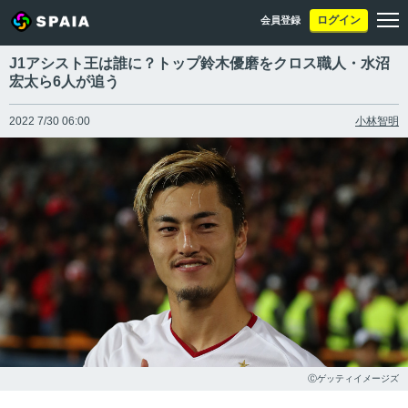
ログイン
会員登録
J1アシスト王は誰に？トップ鈴木優磨をクロス職人・水沼
宏太ら6人が追う
2022 7/30 06:00
小林智明
Ⓒゲッティイメージズ