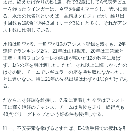
太だ。終えたばかりのE-1選手権で32歳にしてA代表デビュ
ーを飾ったウインガーは、今季5得点もマークし、勢いに乗
る。水沼の代名詞といえば「高精度クロス」だが、繰り出
す回数も1試合平均4.3回（リーグ3位）と多く、それがアシ
スト数に比例している。
水沼は昨季が9、一昨季が10のアシスト記録を残すも、2年
連続でランキング2位。21年は山根視来、20年は三笘薫と
王者・川崎フロンターレの両雄が稼いだ12の数字に及ば
ず、1位の座を明け渡した。ただ、それ以上に悔しかったの
はその間、チームでレギュラーの座を勝ち取れなかったこ
とに違いない。特に21年の先発出場はわずか1試合だけであ
る。
だからこそ好調を維持し、先発に定着した今季はアシスト
王に輝く絶好のチャンス。チームは首位を走り、総得点も
48点でリーグトップという好条件も後押しする。
唯一、不安要素を挙げるとすれば、E-1選手権での疲れを引