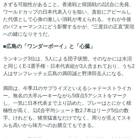
きずる可能性があること。香港戦と韓国戦の2試合に先発、
ワールドカップの日本代表入りを狙い、貪欲にアピールし
た代償として心身の激しい消耗が考えられる。それが今後
のパフォーマンスにどう影響するかが、“三度目の正直”実現
への鍵になりそうだ。
広島の「ワンダーボーイ」と「心臓」
ランキング3位は、5人による団子状態。そのなかには水沼
と同じくE-1選手権・日本代表組が3人含まれており、うち2
人はサンフレッチェ広島の満田誠と野津田岳人になる。
満田は、今季J1のサプライズといえるシャドーストライカ
ー。無名の大卒ルーキーながら5得点5アシストをマーク
し、一気に日本代表まで上り詰めた。プレーはとにかく積
極性が高く、1試合平均シュート数2.7本はリーグ5位の数
字。けれども、猪突猛進なだけでなく、周りが見えてスキ
ルも高いから味方へのお膳立てもできる。