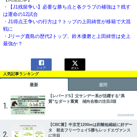
・
【J1残留争い】必要な勝ち点と各クラブの補強は？残す
は運命の12試合
・
J1得点王争いの行方は？トップの上田綺世が移籍で大混
戦に
・
Jリーグ鹿島の歴代2トップ、鈴木優磨と上田綺世は史上
最強か？

シェア
人気記事ランキング
最新
週間
【レパードS】父サンデー系が活躍する“異
質”なダート重賞 傾向合致の注目2頭
1.
2026/08/06
【CBC賞】中京芝1200mは距離短縮組に好デー
タ 前走フリーウェイS勝ちレッドエヴァンス
2.
に注目