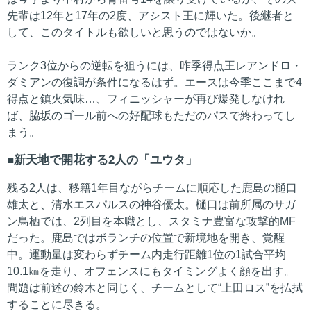
先輩は12年と17年の2度、アシスト王に輝いた。後継者と
して、このタイトルも欲しいと思うのではないか。
ランク3位からの逆転を狙うには、昨季得点王レアンドロ・
ダミアンの復調が条件になるはず。エースは今季ここまで4
得点と鎮火気味…、フィニッシャーが再び爆発しなけれ
ば、脇坂のゴール前への好配球もただのパスで終わってし
まう。
新天地で開花する2人の「ユウタ」
残る2人は、移籍1年目ながらチームに順応した鹿島の樋口
雄太と、清水エスパルスの神谷優太。樋口は前所属のサガ
ン鳥栖では、2列目を本職とし、スタミナ豊富な攻撃的MF
だった。鹿島ではボランチの位置で新境地を開き、覚醒
中。運動量は変わらずチーム内走行距離1位の1試合平均
10.1㎞を走り、オフェンスにもタイミングよく顔を出す。
問題は前述の鈴木と同じく、チームとして“上田ロス”を払拭
することに尽きる。