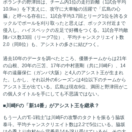
ボランチの野津田は、チーム内1位の走行距離（1試合平均
10.9㎞）を下支えに、攻守に大車輪の活躍で「広島の心
臓」と呼べる存在に。1試合平均3.7回とリーグ1位を誇るタ
ックルでボールを刈り取ったと思えば、ボックス付近まで
侵入し、ハイスペックの左足で好機をつくる。1試合平均敵
陣パス数33回（リーグ7位）、平均チャンスクリエイト数
2.0（同8位）も、アシストの多さに結びつく。
過去10年のデータを調べたところ、優勝チームからは21年
の山根、20年の三笘、17年の中村憲剛（共に川崎F）、14
年の遠藤保仁（ガンバ大阪）と4人のアシスト王が生まれ
た。しかし、それ以外の6シーズンは4位以下のチームから
アシスト王が出ている。広島は現在6位、満田と野津田がこ
の個人タイトルを手にしても不思議ではない。
川崎Fの「新14番」がアシスト王を継承？
もう一人の“E-1戦士”は川崎Fの攻撃のタクトを振るう脇坂
泰斗。平均チャンスクリエイト数は2.2で5位にいる。脇坂
は今季より中村から背番号14を譲り受けているが、その大