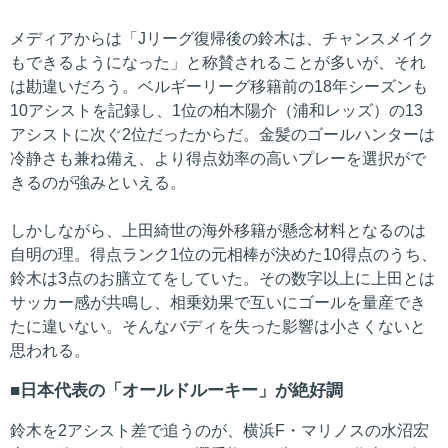
メディアからは「Jリーグ復帰後の鈴木は、チャンスメイク
もできるようになった」と称賛されることが多いが、それ
は勘違いだろう。ベルギーリーグ移籍前の18年シーズンも
10アシストを記録し、1位の柏木陽介（浦和レッズ）の13
アシストに次ぐ2位だったからだ。金髪のゴールハンターは
冷静さも兼ね備え、より得点効率の高いプレーを選択がで
きるのが強みといえる。
しかしながら、上田綺世の海外移籍が懸念材料となるのは
自明の理。得点ランク1位の元相棒が決めた10得点のうち、
鈴木は3点のお膳立てをしていた。その数字以上に上田とは
サッカー感が共鳴し、相乗効果で互いにゴールを量産でき
たに違いない。そんなバディを失った影響は小さくないと
思われる。
日本代表の「オールドルーキー」が絶好調
鈴木を2アシスト差で追うのが、横浜F・マリノスの水沼宏