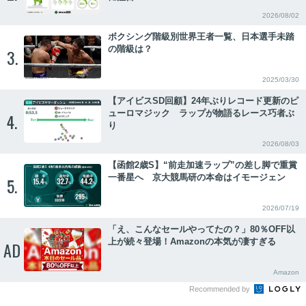
2026/08/02
ボクシング階級別世界王者一覧、日本選手未踏
の階級は？
3.
2025/03/30
【アイビスSD回顧】24年ぶりレコード更新のピ
ューロマジック ラップが物語るレース巧者ぶ
4.
り
2026/08/03
【函館2歳S】“前走加速ラップ”の差し脚で重賞
一番星へ 京大競馬研の本命はイモージェン
5.
2026/07/19
「え、こんなセールやってたの？」80％OFF以
上が続々登場！Amazonの本気が凄すぎる
AD
Amazon
Recommended by