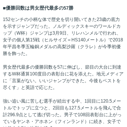
優勝回数は男女歴代最多の57勝
152センチの小柄な体で歴史を切り開いてきた23歳の底力
を示すジャンプだった。ノルディックスキーのワールドカ
ップ（W杯）ジャンプは3月9日、リレハンメルで行われ、
女子の個人第15戦（ヒルサイズ＝HS140メートル）で2018
年平昌冬季五輪銅メダルの高梨沙羅（クラレ）が今季初優
勝を飾った。
男女歴代最多の優勝回数を57に伸ばし、節目の大台に到達
するW杯通算100度目の表彰台に花を添えた。地元メディア
に「言葉がない。いいジャンプができた。今後もベストを
尽くす」と英語で応じた。
強い追い風に苦しむ選手が続出する中、1回目に120.5メー
トルでトップに立つと、2回目も127.5メートルを飛んで合
計296.9点として逃げ切った。男子で108回表彰台に上がっ
ているヤンネ・アホネン（フィンランド）に続き、女子で