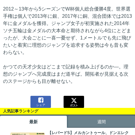
2012～13年から5シーズンでW杯個人総合優勝4度。世界選
手権は個人で2013年に銀、2017年に銅、混合団体では2013
年に金メダルを獲得。ジャンプ女子が初実施された2014年
ソチ五輪は金メダルの大本命と期待されながら4位にとどま
ったが、大会ごとに一喜一憂せず、1メートルでも先に飛び
たいと着実に理想のジャンプを追求する姿勢は今も昔も変
わらない。
かつての天才少女はどこまで記録を積み上げるのか―。理
想のジャンプへ完成度はまだ道半ば。開拓者が見据える次
のステージからも目が離せない。

シェア
人気記事ランキング
最新
週間
【レパードS】メルカントゥール、ドンエレク