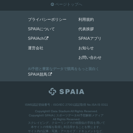
ページトップへ

プライバシーポリシー
利用規約
SPAIAについて
代表挨拶
SPAIAch
SPAIAアプリ

運営会社
お知らせ
お問い合わせ
AI予想と豊富なデータで競馬をもっと面白く
SPAIA競馬

ISMS認証登録番号：ISO/IEC 27001認証取得 No.ISA IS 0311
Copyright© Data Stadium All Rights Reserved.
Copyright©
SPAIA | スポーツデータAI予想解析メディア
All Rights Reserved.
スクレイピング、クローリングその他類似の手段を用いて
本サイトの情報を取得し利活用することを禁じます。
サイト内の記事・写真・アーカイブ・ドキュメントなど、