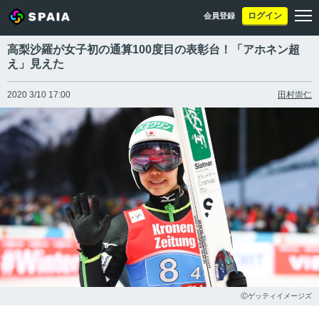
ログイン
会員登録
高梨沙羅が女子初の通算100度目の表彰台！「アホネン超
え」見えた
2020 3/10 17:00
田村崇仁
Ⓒゲッティイメージズ