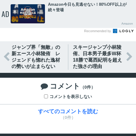
Amazon今日も見逃せない！80%OFF以上が
続々登場
AD
Amazon
Recommended by
ジャンプ界「無敵」の
スキージャンプ小林陵
新エース小林陵侑 レ
侑、日本男子最多W杯


ジェンドも惚れた逸材
18勝で葛西紀明を超え
の勢いが止まらない
た強さの理由
コメント

（0件）
コメントを表示しない
すべてのコメントを読む
（0件）