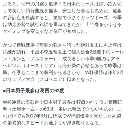
よると、理想の飛躍を追求する日本のエースは鋭い踏み切
りで美しい飛行曲線を描き、安定した着地も決めた。速報
の合計点を確認すると、笑顔で小さくガッツポーズ。今季
は助走姿勢で試行錯誤を重ねてきたが、上半身をかぶせる
タイミングを変えるなど修正が奏功した。
かつて連戦連勝で無類の強さを誇った絶対女王にも近年は
試練が訪れ、平昌冬季五輪女王で個人総合2連覇中のマーレ
ン・ルンビ（ノルウェー）、成長著しい今季6勝のキアラ・
ヘルツル（オーストリア）ら海外勢の台頭もあって昨季は1
勝。今季もここまで勝利から遠ざかり、W杯優勝は昨年2月
のリュブノ大会（スロベニア）以来となった。
日本男子最多は葛西の63度
W杯通算の表彰台で日本男子最多は47歳のベテラン葛西紀
明（土屋ホーム）の63度。単純比較はできないものの、こ
れだけでも2012年3月に15歳でW杯初優勝を果たした高梨
の驚異的なスピード到達ぶりが浮き彫りとなる。