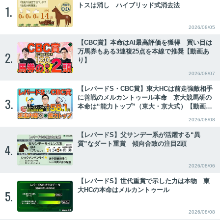
トスは消し ハイブリッド式消去法
1.
2026/08/05
【CBC賞】本命はAI最高評価を獲得 買い目は
万馬券もある3連複25点を本線で推奨【動画あ
2.
り】
2026/08/07
【レパードS・CBC賞】東大HCは前走強敵相手
に善戦のメルカントゥール本命 京大競馬研の
3.
本命は“能力トップ”（東大・京大式）【動画あ
り】
2026/08/08
【レパードS】父サンデー系が活躍する“異
質”なダート重賞 傾向合致の注目2頭
4.
2026/08/06
【レパードS】世代重賞で示した力は本物 東
大HCの本命はメルカントゥール
5.
2026/08/08