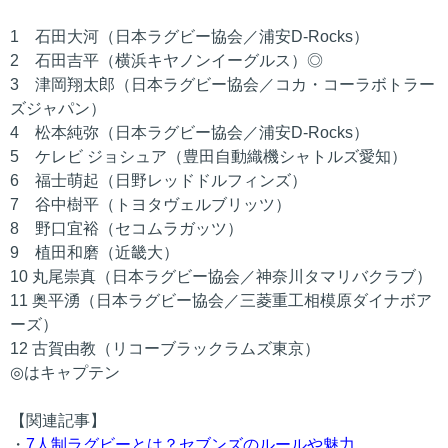
1 石田大河（日本ラグビー協会／浦安D-Rocks）
2 石田吉平（横浜キヤノンイーグルス）◎
3 津岡翔太郎（日本ラグビー協会／コカ・コーラボトラー
ズジャパン）
4 松本純弥（日本ラグビー協会／浦安D-Rocks）
5 ケレビ ジョシュア（豊田自動織機シャトルズ愛知）
6 福士萌起（日野レッドドルフィンズ）
7 谷中樹平（トヨタヴェルブリッツ）
8 野口宜裕（セコムラガッツ）
9 植田和磨（近畿大）
10 丸尾崇真（日本ラグビー協会／神奈川タマリバクラブ）
11 奥平湧（日本ラグビー協会／三菱重工相模原ダイナボア
ーズ）
12 古賀由教（リコーブラックラムズ東京）
◎はキャプテン
【関連記事】
・
7人制ラグビーとは？セブンズのルールや魅力