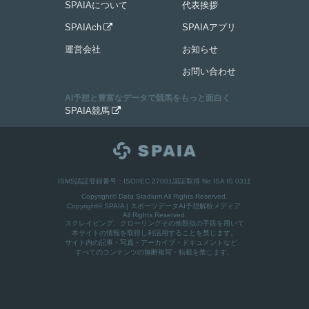
SPAIAについて
代表挨拶
SPAIAch
SPAIAアプリ

運営会社
お知らせ
お問い合わせ
AI予想と豊富なデータで競馬をもっと面白く
SPAIA競馬

ISMS認証登録番号：ISO/IEC 27001認証取得 No.ISA IS 0311
Copyright© Data Stadium All Rights Reserved.
Copyright©
SPAIA | スポーツデータAI予想解析メディア
All Rights Reserved.
スクレイピング、クローリングその他類似の手段を用いて
本サイトの情報を取得し利活用することを禁じます。
サイト内の記事・写真・アーカイブ・ドキュメントなど、
すべてのコンテンツの無断複写・転載を禁じます。