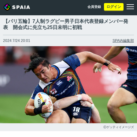
ログイン
会員登録
【パリ五輪】7人制ラグビー男子日本代表登録メンバー発
表 開会式に先立ち25日未明に初戦
2024 7/24 20:01
SPAIA編集部
Ⓒゲッティイメージズ