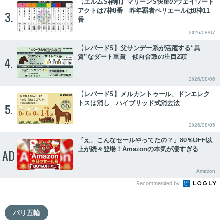
【エルムS枠順】マリーンS快勝のウェイワード
アクトは7枠8番 昨年覇者ペリエールは8枠11
3.
番
2026/08/07
【レパードS】父サンデー系が活躍する“異
質”なダート重賞 傾向合致の注目2頭
4.
2026/08/06
【レパードS】メルカントゥール、ドンエレク
トスは消し ハイブリッド式消去法
5.
2026/08/05
「え、こんなセールやってたの？」80％OFF以
上が続々登場！Amazonの本気が凄すぎる
AD
Amazon
Recommended by
パリ五輪