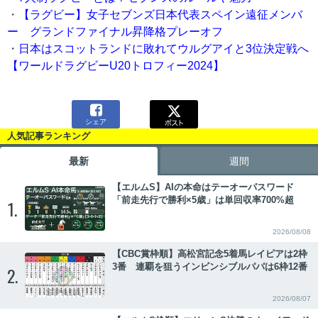
・
【ラグビー】女子セブンズ日本代表スペイン遠征メンバ
ー グランドファイナル昇降格プレーオフ
・
日本はスコットランドに敗れてウルグアイと3位決定戦へ
【ワールドラグビーU20トロフィー2024】

シェア
人気記事ランキング
最新
週間
【エルムS】AIの本命はテーオーパスワード
「前走先行で勝利×5歳」は単回収率700%超
1.
2026/08/08
【CBC賞枠順】高松宮記念5着馬レイピアは2枠
3番 連覇を狙うインビンシブルパパは6枠12番
2.
2026/08/07