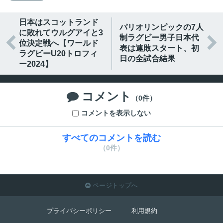
日本はスコットランド
パリオリンピックの7人
に敗れてウルグアイと3
制ラグビー男子日本代


位決定戦へ【ワールド
表は連敗スタート、初
ラグビーU20トロフィ
日の全試合結果
ー2024】
コメント

（0件）
コメントを表示しない
すべてのコメントを読む
（0件）
ページトップへ

プライバシーポリシー
利用規約