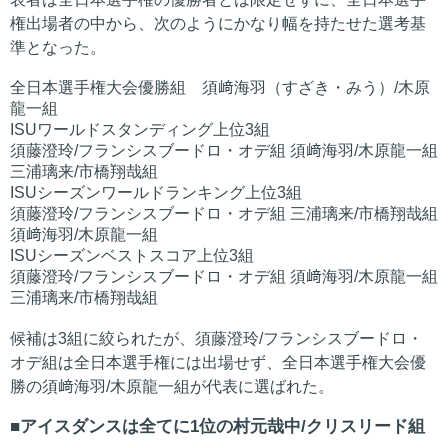
権出場者の中から、次のようにかなり幅を持たせた選考基
準となった。
全日本選手権大会優勝組 須﨑海羽（すざき・みう）/木原
龍一組
ISUワールドスタンディング上位3組
須藤澄玲/フランシスブードロ・オデ組 須﨑海羽/木原龍一組
三浦璃来/市橋翔哉組
ISUシーズンワールドランキング上位3組
須藤澄玲/フランシスブードロ・オデ組 三浦璃来/市橋翔哉組
須﨑海羽/木原龍一組
ISUシーズンベストスコア上位3組
須藤澄玲/フランシスブードロ・オデ組 須﨑海羽/木原龍一組
三浦璃来/市橋翔哉組
候補は3組に絞られたが、須藤澄玲/フランシスブードロ・
オデ組は全日本選手権には出場せず、全日本選手権大会優
勝の須﨑海羽/木原龍一組が代表に選ばれた。
アイスダンスは全てに1位の村元哉中/クリスリード組