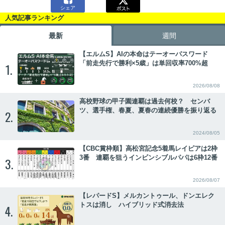
シェア
人気記事ランキング
最新
週間
【エルムS】AIの本命はテーオーパスワード
「前走先行で勝利×5歳」は単回収率700%超
1.
2026/08/08
高校野球の甲子園連覇は過去何校？ センバ
ツ、選手権、春夏、夏春の連続優勝を振り返る
2.
2024/08/05
【CBC賞枠順】高松宮記念5着馬レイピアは2枠
3番 連覇を狙うインビンシブルパパは6枠12番
3.
2026/08/07
【レパードS】メルカントゥール、ドンエレク
トスは消し ハイブリッド式消去法
4.