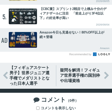
2026/08/05
【CBC賞】スプリント2戦目で上積み十分のデ
ィアナザールに注目 「前走上がり3F4位以
5.
下」の好走率が高い
2026/08/04
Amazon今日も見逃せない！80%OFF以上が
続々登場
AD
Amazon
Recommended by
【フィギュアスケート
疑問を解消！フィギュ
男子】世界ジュニア選


ア世界選手権の国別枠
手権でメダリストとな
や出場資格
った日本人選手
コメント

（0件）
コメントを表示しない