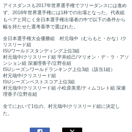
アイスダンスも2017年世界選手権でフリーダンスには進め
ず、2018年世界選手権には1枠での出場となった。代表組
もペアと同じく全日本選手権出場者の中で以下の条件から
幅を持たせた選考基準で選ばれた。
全日本選手権大会優勝組 村元哉中（むらもと・かな）/ク
リスリード組
ISUワールドスタンディング上位3組
村元哉中/クリスリード組 平井絵己/マリオン・デ・ラ・アソ
ンション組 深瀬理香子/立野在組
ISUシーズンワールドランキング上位3組（該当1組）
村元哉中/クリスリード組
ISUシーズンベストスコア上位3組
村元哉中/クリスリード組 小松原美里/ティムコレト組 深瀬
理香子/立野在組
全てにおいて1位の、村元哉中/クリスリード組に決定し
た。
