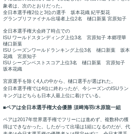
象者は、次のとおりだった。
全日本選手権2位と3位の選手 坂本花織 紀平梨花
グランプリファイナル出場者上位2名 樋口新葉 宮原知子
全日本選手権大会終了時点での
ISU ワールドスタンディング上位3名 宮原知子 本郷理華
樋口新葉
ISU シーズンワールドランキング上位3名 樋口新葉 坂本
花織 宮原知子
ISU シーズンベストスコア上位3名 樋口新葉 宮原知子
坂本花織
宮原選手を除く4人の中から、樋口選手が選ばれた。
全日本選手権では4位に終わったが、今シーズンのISUラン
キングはどちらも日本人最上位に着けている。
ペアは全日本選手権大会優勝 須﨑海羽/木原龍一組
ペアは2017年世界選手権でフリーには進めず、複数枠の獲
得はできなかった。したがって出場は1組になるのだが、代
表者は全日本選手権の優勝者とは限定せずに、全日本選手