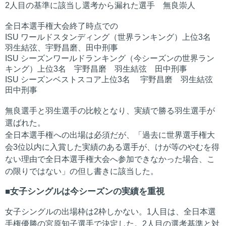
2人目の基準に該当し選考から漏れた選手 無良崇人
全日本選手権大会終了時点での
ISU ワールドスタンディング（世界ランキング）上位3名
羽生結弦、宇野昌磨、田中刑事
ISU シーズンワールドランキング（今シーズンの世界ラン
キング）上位3名 宇野昌磨 羽生結弦 田中刑事
ISU シーズンベストスコア上位3名 宇野昌磨 羽生結弦
田中刑事
無良選手と羽生選手の比較となり、実績で勝る羽生選手が
選ばれた。
全日本選手権への出場は必須だが、「過去に世界選手権大
会3位以内に入賞した実績のある選手が、けが等のやむを得
ない理由で全日本選手権大会へ参加できなかった場合、こ
の限りではない」の但し書きに該当した。
女子シングルは今シーズンの実績を重視
女子シングルの出場枠は2枠しかない。1人目は、全日本選
手権優勝の宮原知子選手で決定した。2人目の選考基準と対