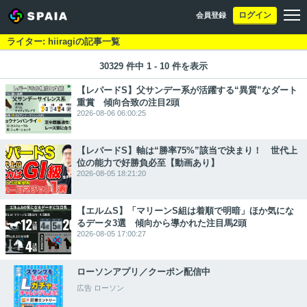
ログイン
会員登録
ライター: hiiragiの記事一覧
30329 件中 1 - 10 件を表示
【レパードS】父サンデー系が活躍する“異質”なダート
重賞 傾向合致の注目2頭
2026-08-06 06:00:25
【レパードS】軸は“勝率75%”該当で決まり！ 世代上
位の能力で好勝負必至【動画あり】
2026-08-05 18:21:20
【エルムS】「マリーンS組は着順で明暗」ほか気にな
るデータ3選 傾向から導かれた注目馬2頭
2026-08-05 17:00:27
ローソンアプリ／クーポン配信中
広告 ローソン