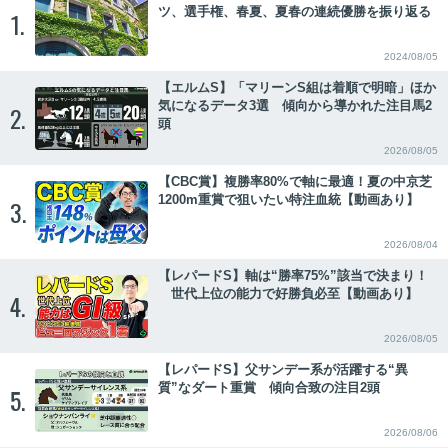
ツ、選手権、春夏、夏春の連続優勝を振り返る
1.
2024/08/05
【エルムS】「マリーンS組は着順で明暗」ほか
気になるデータ3選 傾向から導かれた注目馬2
2.
頭
2026/08/05
【CBC賞】複勝率80%で軸に最適！夏の中京芝
1200m重賞で狙いたい特注血統【動画あり】
3.
2026/08/04
【レパードS】軸は“勝率75%”該当で決まり！
世代上位の能力で好勝負必至【動画あり】
4.
2026/08/05
【レパードS】父サンデー系が活躍する“異
質”なダート重賞 傾向合致の注目2頭
5.
2026/08/06