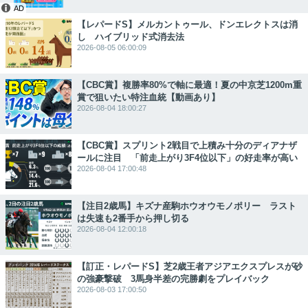
AD
【レパードS】メルカントゥール、ドンエレクトスは消
し ハイブリッド式消去法
2026-08-05 06:00:09
【CBC賞】複勝率80%で軸に最適！夏の中京芝1200m重
賞で狙いたい特注血統【動画あり】
2026-08-04 18:00:27
【CBC賞】スプリント2戦目で上積み十分のディアナザ
ールに注目 「前走上がり3F4位以下」の好走率が高い
2026-08-04 17:00:48
【注目2歳馬】キズナ産駒ホウオウモノポリー ラスト
は失速も2番手から押し切る
2026-08-04 12:00:18
【訂正・レパードS】芝2歳王者アジアエクスプレスが砂
の強豪撃破 3馬身半差の完勝劇をプレイバック
2026-08-03 17:00:50