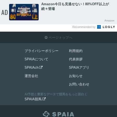
Amazon今日も見逃せない！80%OFF以上が
続々登場
AD
Amazon
Recommended by
ページトップへ

プライバシーポリシー
利用規約
SPAIAについて
代表挨拶
SPAIAch
SPAIAアプリ

運営会社
お知らせ
お問い合わせ
AI予想と豊富なデータで競馬をもっと面白く
SPAIA競馬
