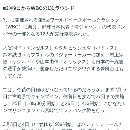
3月9日からWBCの1次ラウンド
3月に開催される第5回ワールドベースボールクラシック
（WBC）に向け、野球日本代表「侍ジャパン」の代表メン
バーの一部となる12人が先行発表された。
大谷翔平（エンゼルス）やダルビッシュ有（パドレス）、
鈴木誠也（カブス）らのメジャーリーガーに加え、村上宗
隆（ヤクルト）や山本由伸（オリックス）ら日本の一線級
の選手が勢揃い。想像しただけでワクワクする夢舞台はも
うすぐだ。
では、今後の日程はどうなっているのだろうか。まず2月17
日に宮崎県でキャンプイン。休養日を挟んで27日まで実施
し、25日（13時30分開始）と26日（14時開始）にひなたサ
ンマリンスタジアム宮崎でソフトバンク戦を行う。
3月3日と4日（いずれも19時開始）はバンテリンドームナ