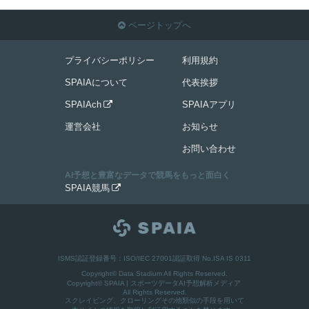
ページトップへ

プライバシーポリシー
利用規約
SPAIAについて
代表挨拶
SPAIAch
SPAIAアプリ

運営会社
お知らせ
お問い合わせ
AI予想と豊富なデータで競馬をもっと面白く
SPAIA競馬

ISMS認証登録番号：ISO/IEC 27001認証取得 No.ISA IS 0311
Copyright© Data Stadium All Rights Reserved.
Copyright©
SPAIA | スポーツデータAI予想解析メディア
All Rights Reserved.
スクレイピング、クローリングその他類似の手段を用いて