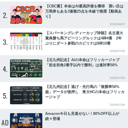
【CBC賞】本命はAI最高評価を獲得 買い目は
万馬券もある3連複25点を本線で推奨【動画あ
2.
り】
2026/08/07
【スパーキングレディーカップ枠順】名古屋大
賞典勝ち馬アピーリングルックは4枠4番 2年
3.
ぶりにダート参戦のカピリナは8枠10番
2026/07/05
【北九州記念】AIの本命はフリッカージャブ
「前走初角2番手以内で勝利」は連対率50%
4.
2026/07/05
【北九州記念】逃げ・先行馬の「複勝率50%
超」データが後押し 東大HCの本命はフリッカ
5.
ージャブ
2026/07/04
Amazon今日も見逃せない！80%OFF以上が
続々登場
AD