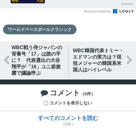
Amazon
Recommended by
ワールドベースボールクラシック
WBC戦う侍ジャパンの
WBC韓国代表トミー・
背番号「17」は誰の手
エドマンの実力は？現


に？ 代表選出の大谷
役メジャーの韓国系米
翔平が「16」ユニ姿披
国人はハイレベル
露で議論呼ぶ
コメント

（0件）
コメントを表示しない
すべてのコメントを読む
（0件）