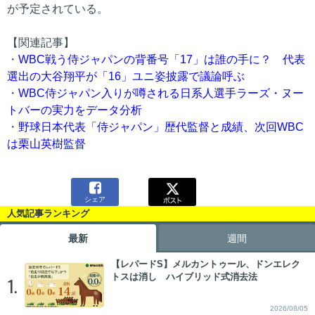
が予定されている。
【関連記事】
・
WBC戦う侍ジャパンの背番号「17」は誰の手に？ 代表
選出の大谷翔平が「16」ユニ姿披露で議論呼ぶ
・
WBC侍ジャパン入りが噂される日系人選手ラーズ・ヌー
トバーの実力をデータ分析
・
野球日本代表「侍ジャパン」歴代監督と成績、次回WBC
は栗山英樹監督

シェア
人気記事ランキング
最新
週間
【レパードS】メルカントゥール、ドンエレク
トスは消し ハイブリッド式消去法
1.
2026/08/05