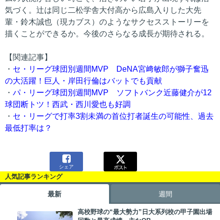
気づく。辻は同じ二松学舎大付高から広島入りした大先
輩・鈴木誠也（現カブス）のようなサクセスストーリーを
描くことができるか。今後のさらなる成長が期待される。
【関連記事】
・
セ・リーグ球団別週間MVP DeNA宮﨑敏郎が獅子奮迅
の大活躍！巨人・岸田行倫はバットでも貢献
・
パ・リーグ球団別週間MVP ソフトバンク近藤健介が12
球団断トツ！西武・西川愛也も好調
・
セ・リーグで打率3割未満の首位打者誕生の可能性、過去
最低打率は？

シェア
人気記事ランキング
最新
週間
高校野球の“最大勢力”日大系列校の甲子園出場