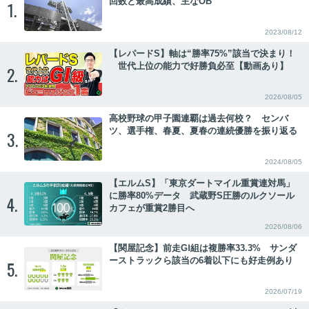
回数と最高成績、主なOB
1.
2023/08/12
【レパードS】軸は“勝率75%”該当で決まり！
世代上位の能力で好勝負必至【動画あり】
2.
2026/08/05
高校野球の甲子園連覇は過去何校？ センバ
ツ、選手権、春夏、夏春の連続優勝を振り返る
3.
2024/08/05
【エルムS】「東京ダートマイル重賞連対馬」
に勝率80%データ 武蔵野S圧勝のルクソール
4.
カフェが重賞2勝目へ
2026/08/06
【関屋記念】前走GⅠ組は複勝率33.3% サンダ
ーストラックら該当の6着以下にも好走例あり
5.
2026/07/19