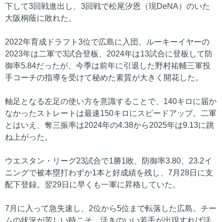
下して3回戦進出し、3回戦で松尾汐恩（現DeNA）のいた
大阪桐蔭に敗れた。
2022年育成ドラフト3位で広島に入団。ルーキーイヤーの
2023年は二軍で3試合登板、2024年は13試合に登板して防
御率5.84だったが、今季は前年に引退した野村祐輔三軍投
手コーチの指導を受けて秘めた素質が大きく開花した。
軸足となる左足の使い方を意識することで、140キロに届か
なかったストレートは最速150キロにスピードアップ。二軍
とはいえ、奪三振率は2024年の4.38から2025年は9.13に跳
ね上がった。
ウエスタン・リーグ23試合で1勝1敗、防御率3.80、23.2イ
ニングで被本塁打わずか1本と好成績を残し、7月28日に支
配下登録。翌29日に早くも一軍に昇格していた。
7月に入って急失速し、2位から5位まで転落した広島。チー
ムの状況が苦しい時こそ、活きのいい若手が出現すれば活