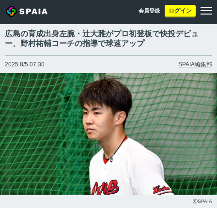
ログイン
会員登録
広島の育成出身左腕・辻大雅がプロ初登板で快投デビュ
ー、野村祐輔コーチの指導で球速アップ
2025 8/5 07:30
SPAIA編集部
ⒸSPAIA