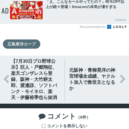
「え、こんなセールやってたの？」80％OFF以
上が続々登場！Amazonの本気が凄すぎる
AD
Amazon
Recommended by
広島東洋カープ
【7月30日プロ野球公
示】巨人・戸郷翔征、
元阪神・青柳晃洋の神
楽天ゴンザレスら登
宮球場全成績、ヤクル


録、阪神・大竹耕太
ト加入で救世主となる
郎、渡邉諒、ソフトバ
か
ンク・モイネロ、楽
天・伊藤裕季也ら抹消
コメント

（0件）
コメントを表示しない