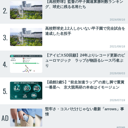
【高校野球】監督の甲子園通算勝利数ランキン
グ、球史に残る名将たち
2.
2024/08/16
高校野球史上2人しかいない甲子園で完全試合を
達成した名投手
3.
2021/08/18
【アイビスSD回顧】24年ぶりレコード更新のピ
ューロマジック ラップが物語るレース巧者ぶ
4.
り
2026/08/03
【函館2歳S】“前走加速ラップ”の差し脚で重賞
一番星へ 京大競馬研の本命はイモージェン
5.
2026/07/19
堅牢さ・コスパだけじゃない最新「arrows」事
情
AD
arrows