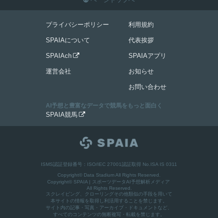
プライバシーポリシー
利用規約
SPAIAについて
代表挨拶
SPAIAch
SPAIAアプリ

運営会社
お知らせ
お問い合わせ
AI予想と豊富なデータで競馬をもっと面白く
SPAIA競馬

ISMS認証登録番号：ISO/IEC 27001認証取得 No.ISA IS 0311
Copyright© Data Stadium All Rights Reserved.
Copyright©
SPAIA | スポーツデータAI予想解析メディア
All Rights Reserved.
スクレイピング、クローリングその他類似の手段を用いて
本サイトの情報を取得し利活用することを禁じます。
サイト内の記事・写真・アーカイブ・ドキュメントなど、
すべてのコンテンツの無断複写・転載を禁じます。