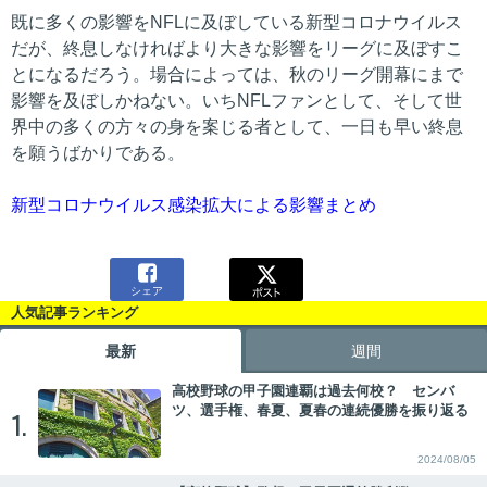
既に多くの影響をNFLに及ぼしている新型コロナウイルス
だが、終息しなければより大きな影響をリーグに及ぼすこ
とになるだろう。場合によっては、秋のリーグ開幕にまで
影響を及ぼしかねない。いちNFLファンとして、そして世
界中の多くの方々の身を案じる者として、一日も早い終息
を願うばかりである。
新型コロナウイルス感染拡大による影響まとめ

シェア
人気記事ランキング
最新
週間
高校野球の甲子園連覇は過去何校？ センバ
ツ、選手権、春夏、夏春の連続優勝を振り返る
1.
2024/08/05