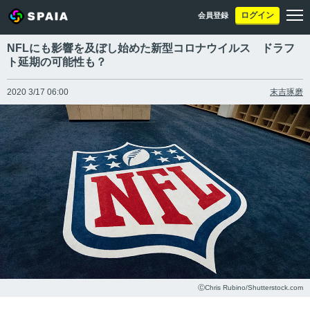
ログイン
会員登録
NFLにも影響を及ぼし始めた新型コロナウイルス ドラフ
ト延期の可能性も？
2020 3/17 06:00
末吉琢磨
ⒸChris Rubino/Shutterstock.com