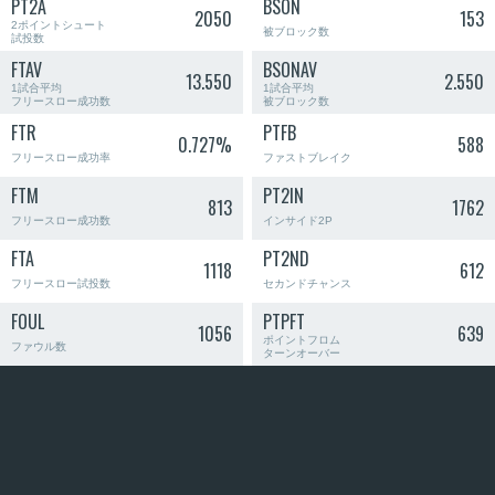
PT2A
BSON
2050
153
2ポイントシュート
被ブロック数
試投数
FTAV
BSONAV
13.550
2.550
1試合平均
1試合平均
フリースロー成功数
被ブロック数
FTR
PTFB
0.727%
588
フリースロー成功率
ファストブレイク
FTM
PT2IN
813
1762
フリースロー成功数
インサイド2P
FTA
PT2ND
1118
612
フリースロー試投数
セカンドチャンス
FOUL
PTPFT
1056
639
ポイントフロム
ファウル数
ターンオーバー