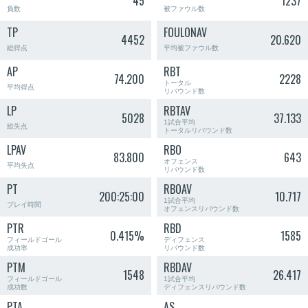
45
1237
負数
被ファウル数
TP
FOULONAV
4452
20.620
総得点
平均被ファウル数
AP
RBT
74.200
2228
トータル
平均得点
リバウンド数
LP
RBTAV
5028
37.133
1試合平均
総失点
トータルリバウンド数
LPAV
RBO
83.800
643
オフェンス
平均失点
リバウンド数
PT
RBOAV
200:25:00
10.717
1試合平均
プレイ時間
オフェンスリバウンド数
PTR
RBD
0.415%
1585
フィールドゴール
ディフェンス
成功率
リバウンド数
PTM
RBDAV
1548
26.417
フィールドゴール
1試合平均
成功数
ディフェンスリバウンド数
PTA
AS