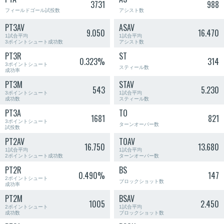
3731
988
フィールドゴール試投数
アシスト数
PT3AV
ASAV
9.050
16.470
1試合平均
1試合平均
3ポイントシュート成功数
アシスト数
PT3R
ST
0.323%
314
3ポイントシュート
スティール数
成功率
PT3M
STAV
543
5.230
3ポイントシュート
1試合平均
成功数
スティール数
PT3A
TO
1681
821
3ポイントシュート
ターンオーバー数
試投数
PT2AV
TOAV
16.750
13.680
1試合平均
1試合平均
2ポイントシュート成功数
ターンオーバー数
PT2R
BS
0.490%
147
2ポイントシュート
ブロックショット数
成功率
PT2M
BSAV
1005
2.450
2ポイントシュート
1試合平均
成功数
ブロックショット数