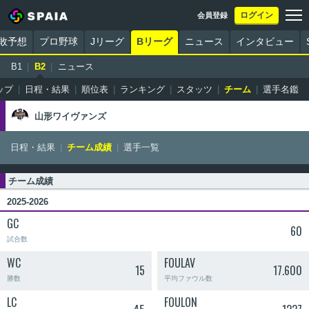
ログイン
会員登録
勝敗予想
プロ野球
Jリーグ
Bリーグ
ニュース
インタビュー
B1
B2
ニュース
ップ
日程・結果
順位表
ランキング
スタッツ
チーム
選手名鑑
山形ワイヴァンズ
日程・結果
チーム成績
選手一覧
チーム成績
2025-2026
GC
60
試合数
WC
FOULAV
15
17.600
勝数
平均ファウル数
LC
FOULON