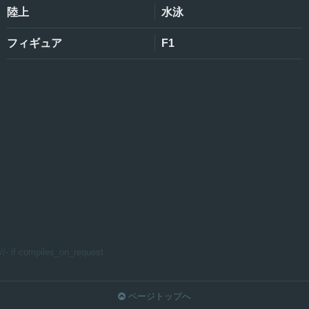
陸上
水泳
フィギュア
F1
//- if compiles_on_request
ページトップへ
