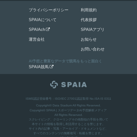
プライバシーポリシー
利用規約
SPAIAについて
代表挨拶
SPAIAch
SPAIAアプリ

運営会社
お知らせ
お問い合わせ
AI予想と豊富なデータで競馬をもっと面白く
SPAIA競馬

ISMS認証登録番号：ISO/IEC 27001認証取得 No.ISA IS 0311
Copyright© Data Stadium All Rights Reserved.
Copyright©
SPAIA | スポーツデータAI予想解析メディア
All Rights Reserved.
スクレイピング、クローリングその他類似の手段を用いて
本サイトの情報を取得し利活用することを禁じます。
サイト内の記事・写真・アーカイブ・ドキュメントなど、
すべてのコンテンツの無断複写・転載を禁じます。