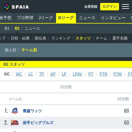
ログイン
会員登録
勝敗予想
プロ野球
Jリーグ
Bリーグ
ニュース
インタビュー
B1
B2
ニュース
ップ
日程・結果
順位表
ランキング
スタッツ
チーム
選手名鑑
個人別
チーム別
B2 スタッツ
GC
WC
LC
TP
AP
LP
LPAV
PT
PTR
PTM
P
試合数
試合数
チーム名
1.
60
青森ワッツ
2.
60
岩手ビッグブルズ