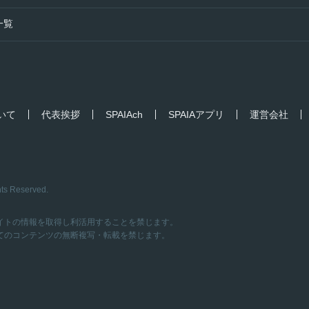
一覧
ついて
代表挨拶
SPAIAch
SPAIAアプリ
運営会社
hts Reserved.
イトの情報を取得し利活用することを禁じます。
てのコンテンツの無断複写・転載を禁じます。