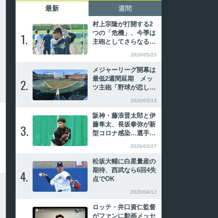
最新
週間
村上宗隆が打開する2
つの「危機」、今季は
1.
1.
主砲としてさらなる飛
躍を【2020年代のヤク
2020/05/23
ルトを左右する男】
メジャーリーグ開幕は
最低2週間延期 メッ
2.
2.
ツ主砲「野球が恋し
い」
2020/03/13
阪神・藤浪晋太郎と伊
藤隼太、長坂拳弥が新
3.
3.
型コロナ感染…選手、
スタッフら自宅待機
2020/03/27
松坂大輔に白星量産の
期待、西武なら6回4失
4.
4.
点でOK
2020/04/12
ロッテ・井口資仁監督
がファンに動画メッセ