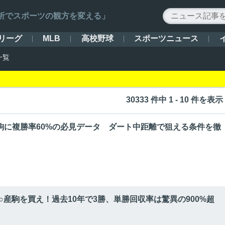
ータ解析でスポーツの観方を変える」
リーグ
高校野球
スポーツニュース
MLB
一覧
30333 件中 1 - 10 件を表示
駒に複勝率60%の必見データ ダート中距離で狙える条件を徹
○産駒を買え！過去10年で3勝、単勝回収率は驚異の900%超